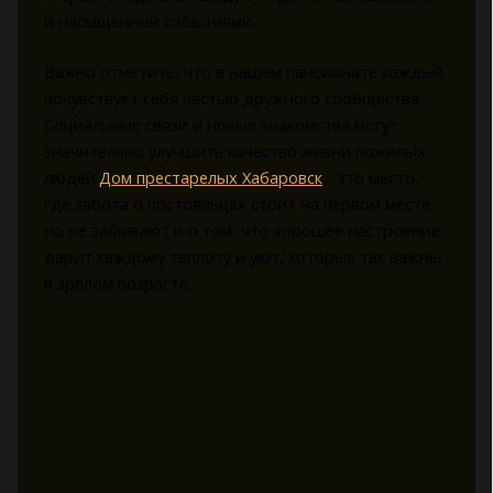
и насыщенной событиями.
Важно отметить, что в нашем пансионате каждый
почувствует себя частью дружного сообщества.
Социальные связи и новые знакомства могут
значительно улучшить качество жизни пожилых
людей.
Дом престарелых Хабаровск
- это место,
где забота о постояльцах стоит на первом месте,
но не забывают и о том, что хорошее настроение
дарит каждому теплоту и уют, которые так важны
в зрелом возрасте.