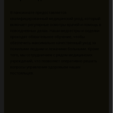
В пансионате предоставляется
квалифицированный медицинский уход, который
включает регулярные осмотры врачей и помощь в
повседневных делах. Наши медсестры и сиделки
проходят обязательное обучение, чтобы
обеспечить максимально качественный уход за
пожилыми людьми и лежачими больными. Кроме
того, мы сотрудничаем с рядом медицинских
учреждений, что позволяет оперативно решать
вопросы управления здоровьем наших
постояльцев.