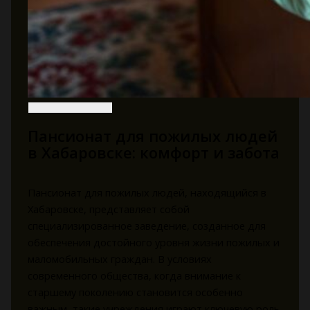
Пансионат для пожилых людей
в Хабаровске: комфорт и забота
Пансионат для пожилых людей, находящийся в
Хабаровске, представляет собой
специализированное заведение, созданное для
обеспечения достойного уровня жизни пожилых и
маломобильных граждан. В условиях
современного общества, когда внимание к
старшему поколению становится особенно
важным, такие учреждения играют ключевую роль.