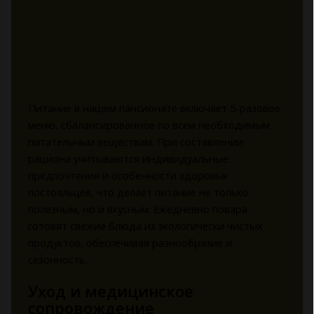
Питание в нашем пансионате включает 5-разовое
меню, сбалансированное по всем необходимым
питательным веществам. При составлении
рациона учитываются индивидуальные
предпочтения и особенности здоровья
постояльцев, что делает питание не только
полезным, но и вкусным. Ежедневно повара
готовят свежие блюда из экологически чистых
продуктов, обеспечивая разнообразие и
сезонность.
Уход и медицинское
сопровождение