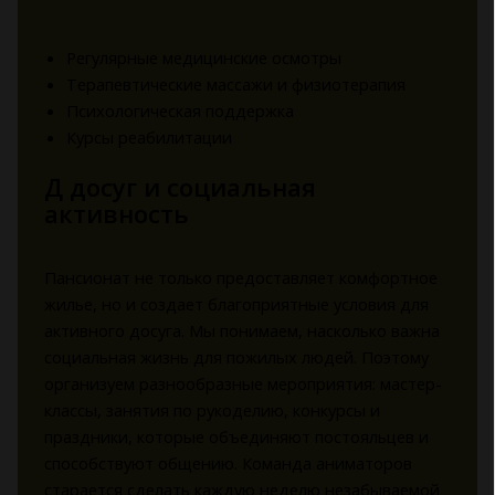
Регулярные медицинские осмотры
Терапевтические массажи и физиотерапия
Психологическая поддержка
Курсы реабилитации
Д досуг и социальная
активность
Пансионат не только предоставляет комфортное
жилье, но и создает благоприятные условия для
активного досуга. Мы понимаем, насколько важна
социальная жизнь для пожилых людей. Поэтому
организуем разнообразные мероприятия: мастер-
классы, занятия по рукоделию, конкурсы и
праздники, которые объединяют постояльцев и
способствуют общению. Команда аниматоров
старается сделать каждую неделю незабываемой