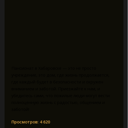
Пансионат в Хабаровске — это не просто
учреждение, это дом, где жизнь продолжается,
где каждый будет в безопасности и окружен
вниманием и заботой. Приезжайте к нам, и
убедитесь сами, что пожилые люди могут вести
полноценную жизнь с радостью, общением и
заботой!
Просмотров:
4 620