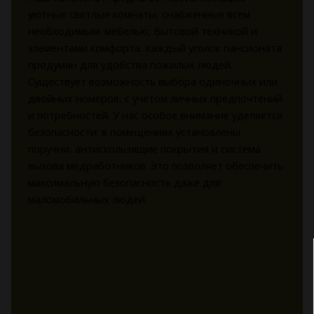
уютные светлые комнаты, снабженные всем
необходимым: мебелью, бытовой техникой и
элементами комфорта. Каждый уголок пансионата
продуман для удобства пожилых людей.
Существует возможность выбора одиночных или
двойных номеров, с учетом личных предпочтений
и потребностей. У нас особое внимание уделяется
безопасности: в помещениях установлены
поручни, антискользящие покрытия и система
вызова медработников. Это позволяет обеспечить
максимальную безопасность даже для
маломобильных людей.