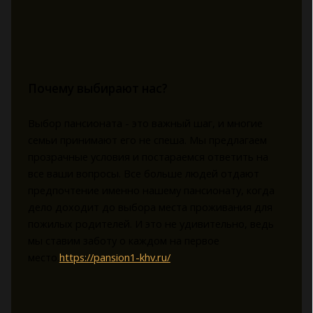
Почему выбирают нас?
Выбор пансионата - это важный шаг, и многие
семьи принимают его не спеша. Мы предлагаем
прозрачные условия и постараемся ответить на
все ваши вопросы. Все больше людей отдают
предпочтение именно нашему пансионату, когда
дело доходит до выбора места проживания для
пожилых родителей. И это не удивительно, ведь
мы ставим заботу о каждом на первое
место.
https://pansion1-khv.ru/