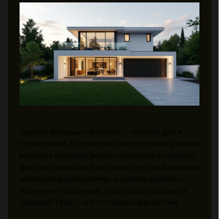
Один из успешных проектов — частный дом в
Подмосковье, где владелец интегрировал уличные
розетки с системой умного освещения и зарядкой
для электромобиля. Благодаря сенсорной панели и
мобильному приложению, он может управлять
наружным освещением, подогревом дорожек и
зарядкой Tesla — всё это через одну систему.