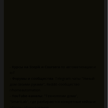
-
Курсы на Stepik и Coursera
по автоматизации и
IoT
-
Форумы и сообщества
: Telegram-чаты "Умный
дом своими руками", Reddit-сообщество
r/homeautomation
-
YouTube-каналы
: "Технологии дома",
"SmartLab", где разбираются конкретные кейсы и
обзоры оборудования