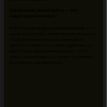
Заключение: умный выбор — это
инвестиция в комфорт
В 2025 году
как выбрать уличную розетку
— это
уже не просто вопрос совместимости и мощности.
Это стратегическое решение, влияющее на
удобство, безопасность и энергоэффективность
вашего дома. Умная уличная розетка — это не
только точка питания, но и элемент управления,
мониторинга и автоматизации.