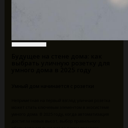
Будущее на стене дома: как
выбрать уличную розетку для
умного дома в 2025 году
Умный дом начинается с розетки
Неприметная на первый взгляд уличная розетка
может стать ключевым элементом в экосистеме
умного дома. В 2025 году, когда автоматизация
достигла новых высот, выбор правильного
оборудования выходит за рамки простого