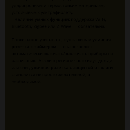
ударопрочным и термостойким материалам,
устойчивым к ультрафиолету.
-
Наличие умных функций
: поддержка Wi-Fi,
Bluetooth, Zigbee или Z-Wave — обязательна.
Также важно учитывать, нужна ли вам
уличная
розетка с таймером
— она позволяет
автоматически включать/выключать приборы по
расписанию. А если в регионе часто идут дожди
или снег,
уличная розетка с защитой от влаги
становится не просто желательной, а
необходимой.