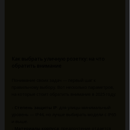
Как выбрать уличную розетку: на что
обратить внимание
Понимание своих задач — первый шаг к
правильному выбору. Вот несколько параметров,
на которые стоит обратить внимание в 2025 году:
-
Степень защиты IP
: для улицы минимальный
уровень — IP44, но лучше выбирать модели с IP65
и выше.
-
Материалы корпуса
: предпочтение отдается