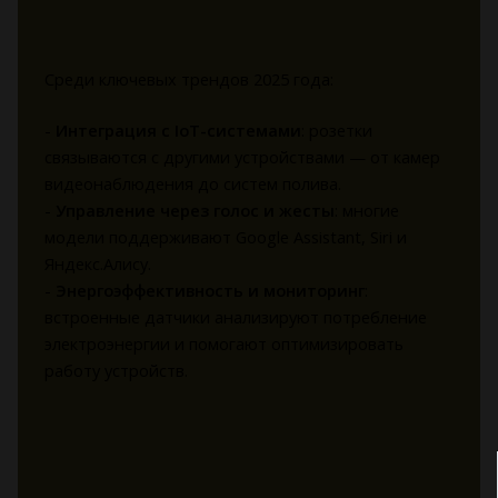
Среди ключевых трендов 2025 года:
-
Интеграция с IoT-системами
: розетки
связываются с другими устройствами — от камер
видеонаблюдения до систем полива.
-
Управление через голос и жесты
: многие
модели поддерживают Google Assistant, Siri и
Яндекс.Алису.
-
Энергоэффективность и мониторинг
:
встроенные датчики анализируют потребление
электроэнергии и помогают оптимизировать
работу устройств.