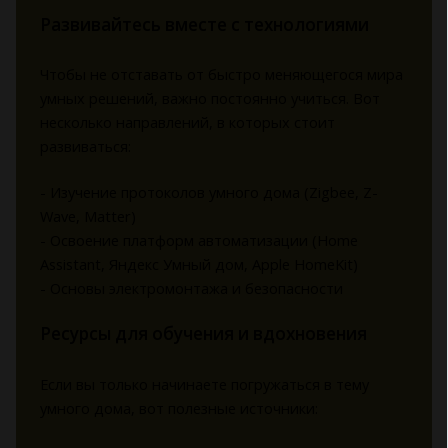
Развивайтесь вместе с технологиями
Чтобы не отставать от быстро меняющегося мира
умных решений, важно постоянно учиться. Вот
несколько направлений, в которых стоит
развиваться:
- Изучение протоколов умного дома (Zigbee, Z-
Wave, Matter)
- Освоение платформ автоматизации (Home
Assistant, Яндекс Умный дом, Apple HomeKit)
- Основы электромонтажа и безопасности
Ресурсы для обучения и вдохновения
Если вы только начинаете погружаться в тему
умного дома, вот полезные источники: