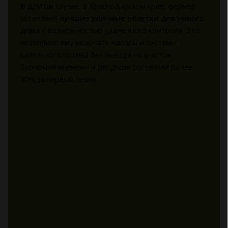
В другом случае, в Краснодарском крае, фермер
установил
лучшие уличные розетки для умного
дома
с возможностью удалённого контроля. Это
позволило ему включать насосы и системы
капельного полива без выезда на участок.
Экономия времени и ресурсов составила более
30% за первый сезон.