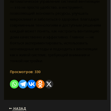
Автоматическое управление системой вентиляции
— это не просто удобство, а инструмент,
позволяющий экономить ресурсы, улучшать
микроклимат и заботиться о здоровье. Благодаря
современным технологиям и доступным решениям
каждый может понять, как настроить вентиляцию
дома качественно и эффективно. Главное — не
бояться экспериментировать, использовать
неочевидные методы и подходить к вентиляции
как к живой системе, требующей внимания и
тонкой настройки.
Просмотров:
330
НАЗАД