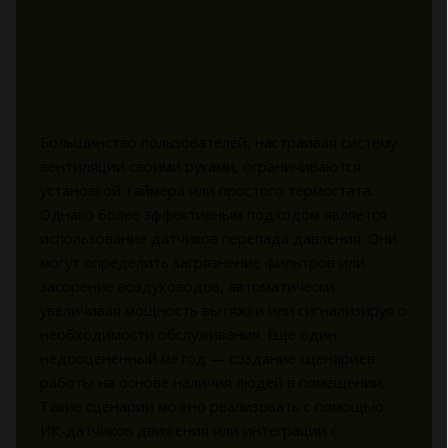
Большинство пользователей, настраивая систему
вентиляции своими руками, ограничиваются
установкой таймера или простого термостата.
Однако более эффективным подходом является
использование датчиков перепада давления. Они
могут определить загрязнение фильтров или
засорение воздуховодов, автоматически
увеличивая мощность вытяжки или сигнализируя о
необходимости обслуживания. Ещё один
недооценённый метод — создание сценариев
работы на основе наличия людей в помещении.
Такие сценарии можно реализовать с помощью
ИК-датчиков движения или интеграции с