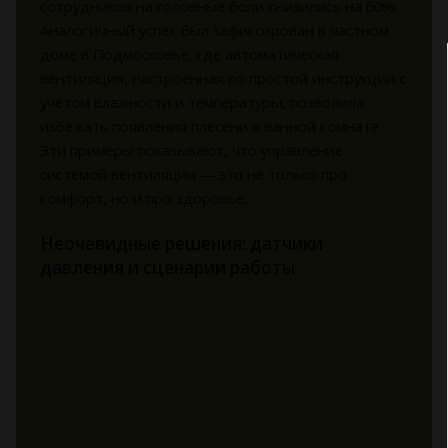
сотрудников на головные боли снизились на 60%.
Аналогичный успех был зафиксирован в частном
доме в Подмосковье, где автоматическая
вентиляция, настроенная по простой инструкции с
учётом влажности и температуры, позволила
избежать появления плесени в ванной комнате.
Эти примеры показывают, что управление
системой вентиляции — это не только про
комфорт, но и про здоровье.
Неочевидные решения: датчики
давления и сценарии работы