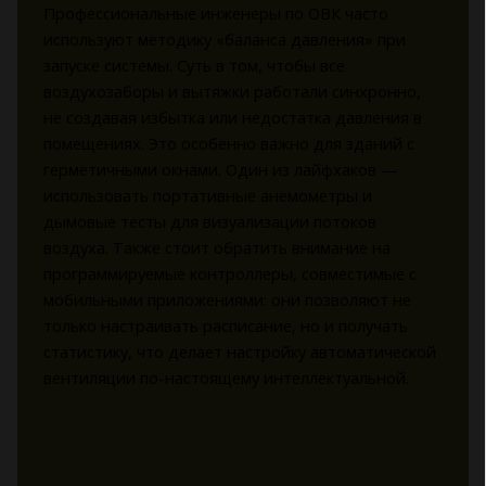
Профессиональные инженеры по ОВК часто
используют методику «баланса давления» при
запуске системы. Суть в том, чтобы все
воздухозаборы и вытяжки работали синхронно,
не создавая избытка или недостатка давления в
помещениях. Это особенно важно для зданий с
герметичными окнами. Один из лайфхаков —
использовать портативные анемометры и
дымовые тесты для визуализации потоков
воздуха. Также стоит обратить внимание на
программируемые контроллеры, совместимые с
мобильными приложениями: они позволяют не
только настраивать расписание, но и получать
статистику, что делает настройку автоматической
вентиляции по-настоящему интеллектуальной.