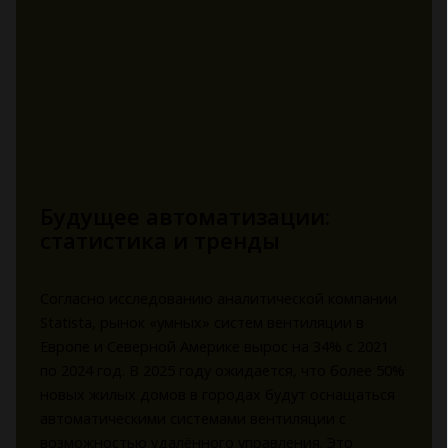
Будущее автоматизации:
статистика и тренды
Согласно исследованию аналитической компании
Statista, рынок «умных» систем вентиляции в
Европе и Северной Америке вырос на 34% с 2021
по 2024 год. В 2025 году ожидается, что более 50%
новых жилых домов в городах будут оснащаться
автоматическими системами вентиляции с
возможностью удалённого управления. Это