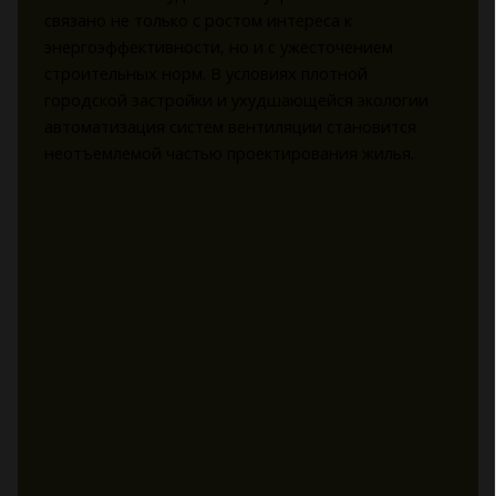
связано не только с ростом интереса к
энергоэффективности, но и с ужесточением
строительных норм. В условиях плотной
городской застройки и ухудшающейся экологии
автоматизация систем вентиляции становится
неотъемлемой частью проектирования жилья.