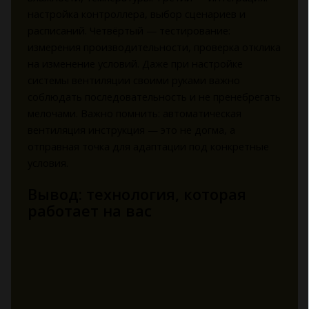
настройка контроллера, выбор сценариев и
расписаний. Четвёртый — тестирование:
измерения производительности, проверка отклика
на изменение условий. Даже при настройке
системы вентиляции своими руками важно
соблюдать последовательность и не пренебрегать
мелочами. Важно помнить: автоматическая
вентиляция инструкция — это не догма, а
отправная точка для адаптации под конкретные
условия.
Вывод: технология, которая
работает на вас