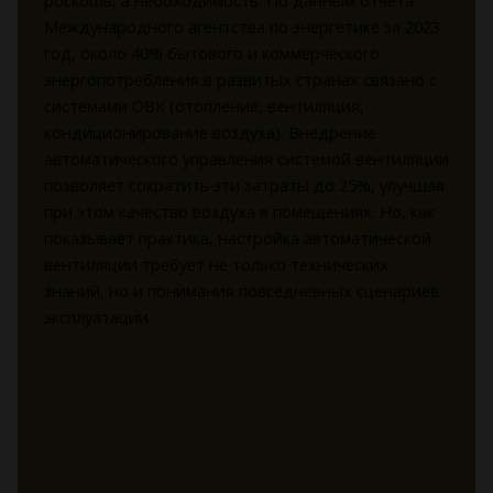
Международного агентства по энергетике за 2023
год, около 40% бытового и коммерческого
энергопотребления в развитых странах связано с
системами ОВК (отопление, вентиляция,
кондиционирование воздуха). Внедрение
автоматического управления системой вентиляции
позволяет сократить эти затраты до 25%, улучшая
при этом качество воздуха в помещениях. Но, как
показывает практика, настройка автоматической
вентиляции требует не только технических
знаний, но и понимания повседневных сценариев
эксплуатации.