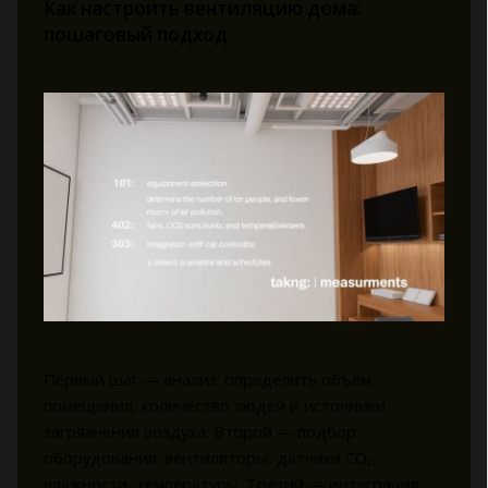
Как настроить вентиляцию дома:
пошаговый подход
Первый шаг — анализ: определить объём
помещения, количество людей и источники
загрязнения воздуха. Второй — подбор
оборудования: вентиляторы, датчики CO₂,
влажности, температуры. Третий — интеграция: