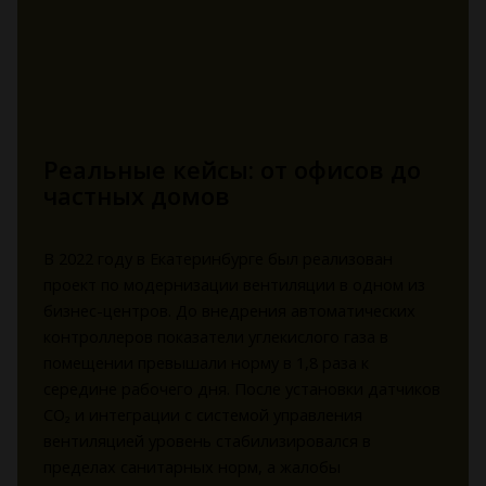
Реальные кейсы: от офисов до
частных домов
В 2022 году в Екатеринбурге был реализован
проект по модернизации вентиляции в одном из
бизнес-центров. До внедрения автоматических
контроллеров показатели углекислого газа в
помещении превышали норму в 1,8 раза к
середине рабочего дня. После установки датчиков
CO₂ и интеграции с системой управления
вентиляцией уровень стабилизировался в
пределах санитарных норм, а жалобы