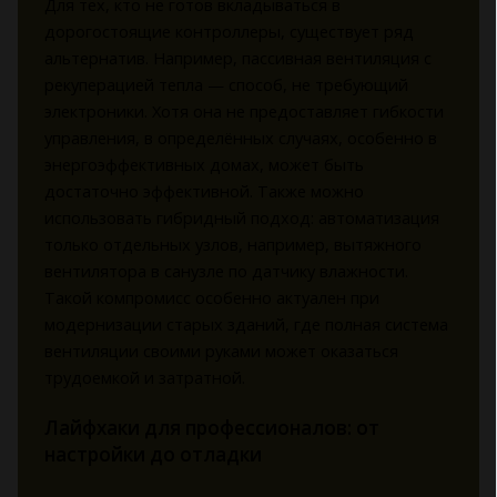
Для тех, кто не готов вкладываться в
дорогостоящие контроллеры, существует ряд
альтернатив. Например, пассивная вентиляция с
рекуперацией тепла — способ, не требующий
электроники. Хотя она не предоставляет гибкости
управления, в определённых случаях, особенно в
энергоэффективных домах, может быть
достаточно эффективной. Также можно
использовать гибридный подход: автоматизация
только отдельных узлов, например, вытяжного
вентилятора в санузле по датчику влажности.
Такой компромисс особенно актуален при
модернизации старых зданий, где полная система
вентиляции своими руками может оказаться
трудоемкой и затратной.
Лайфхаки для профессионалов: от
настройки до отладки