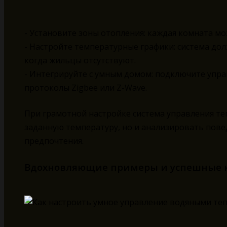
- Установите зоны отопления: каждая комната мо
- Настройте температурные графики: система до
когда жильцы отсутствуют.
- Интегрируйте с умным домом: подключите упра
протоколы Zigbee или Z-Wave.
При грамотной настройке система управления т
заданную температуру, но и анализировать пове
предпочтения.
Вдохновляющие примеры и успешные 