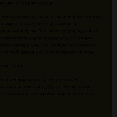
вление теплым полом
 только комфорта, но и значительной экономии
олами — это не просто дань моде, а
ьзования энергии. В отличие от традиционных
стемы способны адаптироваться к погодным
огноз температуры. Это особенно актуально в
т гибкой реакции от отопительной системы.
й системы
ения теплым полом, необходимо учесть
ь важно правильно подобрать оборудование:
ет приступить к настройке водяного теплого