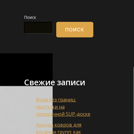
Поиск
ПОИСК
Свежие записи
Вода без границ:
прогулки на
прозрачной SUP-доске
Аренда ковров для
входных групп: как