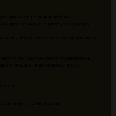
жет иметь свой сценарий работы.
лжна автоматически понижать температуру,
вление к общей системе автоматизации через
еплым полом будет не просто поддерживать
дение жильцов, подстраиваясь под их
кейсы