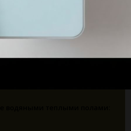
ие водяными теплыми полами: