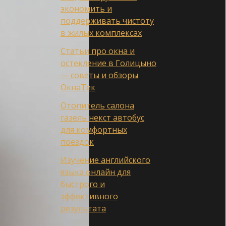
экономить и
поддерживать чистоту
в жилых комплексах
Статьи про окна и
остекление в Голицыно
— советы и обзоры
ОкнаТек
Отопитель салона
газель некст автобус
для комфортных
поездок
Изучение английского
языка онлайн для
быстрого и
эффективного
результата