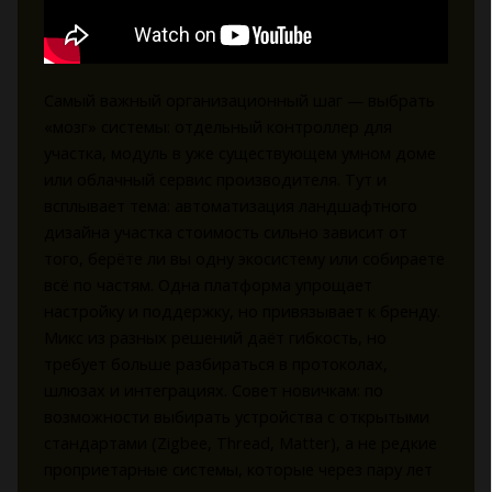
Самый важный организационный шаг — выбрать
«мозг» системы: отдельный контроллер для
участка, модуль в уже существующем умном доме
или облачный сервис производителя. Тут и
всплывает тема: автоматизация ландшафтного
дизайна участка стоимость сильно зависит от
того, берёте ли вы одну экосистему или собираете
всё по частям. Одна платформа упрощает
настройку и поддержку, но привязывает к бренду.
Микс из разных решений даёт гибкость, но
требует больше разбираться в протоколах,
шлюзах и интеграциях. Совет новичкам: по
возможности выбирать устройства с открытыми
стандартами (Zigbee, Thread, Matter), а не редкие
проприетарные системы, которые через пару лет