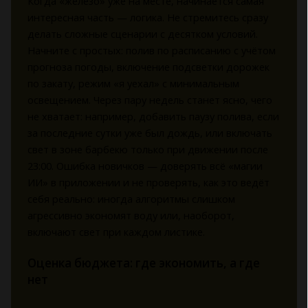
Когда «железо» уже на месте, начинается самая
интересная часть — логика. Не стремитесь сразу
делать сложные сценарии с десятком условий.
Начните с простых: полив по расписанию с учётом
прогноза погоды, включение подсветки дорожек
по закату, режим «я уехал» с минимальным
освещением. Через пару недель станет ясно, чего
не хватает: например, добавить паузу полива, если
за последние сутки уже был дождь, или включать
свет в зоне барбекю только при движении после
23:00. Ошибка новичков — доверять всё «магии
ИИ» в приложении и не проверять, как это ведёт
себя реально: иногда алгоритмы слишком
агрессивно экономят воду или, наоборот,
включают свет при каждом листике.
Оценка бюджета: где экономить, а где
нет