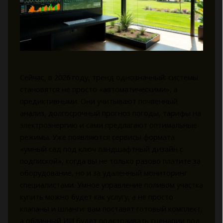
Сейчас, в 2026 году, тренд однозначный: системы
становятся не просто «автоматическими», а
предиктивными. Они учитывают почвенный
анализ, долгосрочный прогноз погоды, тарифы на
электроэнергию и сами предлагают оптимальные
режимы. Уже появляются сервисы формата
«умный сад под ключ ландшафтный дизайн с
подпиской», когда вы не только разово платите за
оборудование, но и за удалённый мониторинг
специалистами. Умное управление поливом участка
купить можно будет как услугу, а не просто
клапаны и шланги: вам поставят готовый комплект,
а облачный ИИ будет подстраивать сценарии под