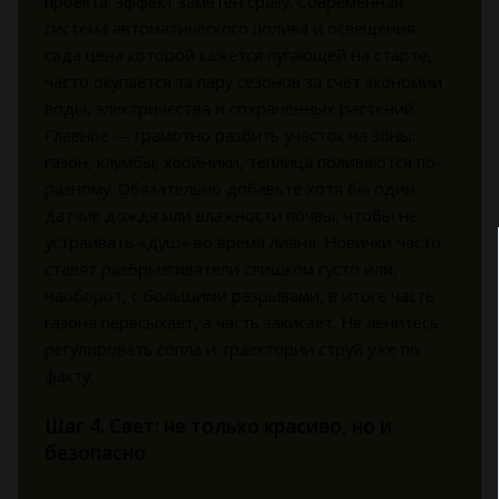
проекта: эффект заметен сразу. Современная
система автоматического полива и освещения
сада цена которой кажется пугающей на старте,
часто окупается за пару сезонов за счёт экономии
воды, электричества и сохранённых растений.
Главное — грамотно разбить участок на зоны:
газон, клумбы, хвойники, теплица поливаются по-
разному. Обязательно добавьте хотя бы один
датчик дождя или влажности почвы, чтобы не
устраивать «душ» во время ливня. Новички часто
ставят разбрызгиватели слишком густо или,
наоборот, с большими разрывами, в итоге часть
газона пересыхает, а часть закисает. Не ленитесь
регулировать сопла и траектории струй уже по
факту.
Шаг 4. Свет: не только красиво, но и
безопасно