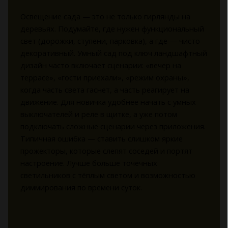
Освещение сада — это не только гирлянды на
деревьях. Подумайте, где нужен функциональный
свет (дорожки, ступени, парковка), а где — чисто
декоративный. Умный сад под ключ ландшафтный
дизайн часто включает сценарии: «вечер на
террасе», «гости приехали», «режим охраны»,
когда часть света гаснет, а часть реагирует на
движение. Для новичка удобнее начать с умных
выключателей и реле в щитке, а уже потом
подключать сложные сценарии через приложения.
Типичная ошибка — ставить слишком яркие
прожекторы, которые слепят соседей и портят
настроение. Лучше больше точечных
светильников с тёплым светом и возможностью
диммирования по времени суток.