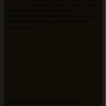
конкретные культуры. В ближайшие годы нас ждут
ещё более энергоэффективные насосы,
интеграция с метеостанциями района и массовый
переход на общие стандарты типа Matter для
уличных устройств.
Как выбирать и не разочароваться: