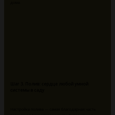
дома.
Шаг 3. Полив: сердце любой умной
системы в саду
Настройка полива — самая благодарная часть