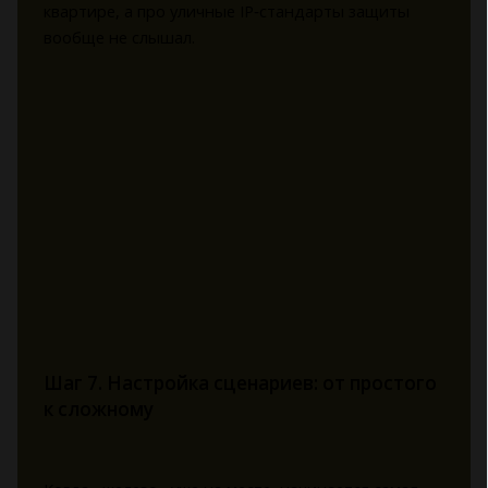
квартире, а про уличные IP‑стандарты защиты
вообще не слышал.
Шаг 7. Настройка сценариев: от простого
к сложному