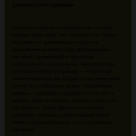
должно стать «умным»
Разложите желания по приоритетам. Сначала
базовые вещи: вода, свет, безопасность. Позже —
«красивости»: динамическая подсветка,
музыкальные колонки в саду, автоподкормка
растений. Сформулируйте три списка:
«обязательно», «желательно», «можно потом».
Для новичков важное правило — не пытаться
автоматизировать всё за один сезон, иначе велик
риск устать и забросить проект. Классическая
ошибка — сразу брать дорогую систему «всё в
одном», даже не понимая, насколько сложно её
обслуживать. Лучше двигаться по шагам и
проверять, насколько удобен каждый новый
элемент в реальной жизни, а не на рекламных
картинках.