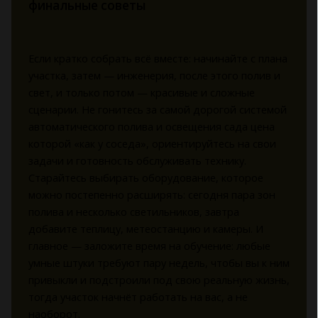
финальные советы
Если кратко собрать всё вместе: начинайте с плана
участка, затем — инженерия, после этого полив и
свет, и только потом — красивые и сложные
сценарии. Не гонитесь за самой дорогой системой
автоматического полива и освещения сада цена
которой «как у соседа», ориентируйтесь на свои
задачи и готовность обслуживать технику.
Старайтесь выбирать оборудование, которое
можно постепенно расширять: сегодня пара зон
полива и несколько светильников, завтра
добавите теплицу, метеостанцию и камеры. И
главное — заложите время на обучение: любые
умные штуки требуют пару недель, чтобы вы к ним
привыкли и подстроили под свою реальную жизнь,
тогда участок начнёт работать на вас, а не
наоборот.