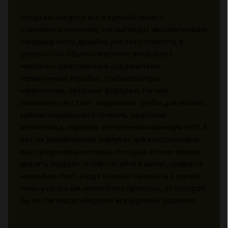
Когда вы сводите всё в единый проект,
становится понятнее, как выглядит автоматизация
ландшафтного дизайна участка стоимость в
реальности. Обычно внезапно всплывают
«мелочи»: качественные соединители,
герметичные коробки, стабилизаторы
напряжения, запасные форсунки. На чём
экономить не стоит: подземные трубы для полива,
кабели нормального сечения, защитная
автоматика, хорошие светильники минимум IP65. А
вот на дизайнерских корпусах для контроллеров
или супер‑навороченных сенсорах вполне можно
урезать бюджет. Чтобы не уйти в минус, сравните
несколько смет, а ещё полезно начинать с одной
зоны участка как «пилотного проекта», от которой
вы потом масштабируете все удачные решения.