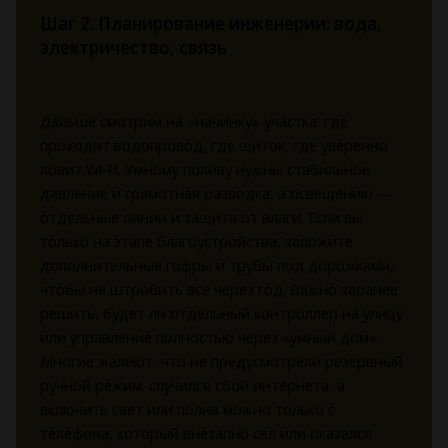
Шаг 2. Планирование инженерии: вода,
электричество, связь
Дальше смотрим на «начинку» участка: где
проходит водопровод, где щиток, где уверенно
ловит Wi‑Fi. Умному поливу нужны стабильное
давление и грамотная разводка, а освещению —
отдельные линии и защита от влаги. Если вы
только на этапе благоустройства, заложите
дополнительные гофры и трубы под дорожками,
чтобы не штробить всё через год. Важно заранее
решить, будет ли отдельный контроллер на улицу
или управление полностью через «умный дом».
Многие жалеют, что не предусмотрели резервный
ручной режим: случился сбой интернета, а
включить свет или полив можно только с
телефона, который внезапно сел или оказался