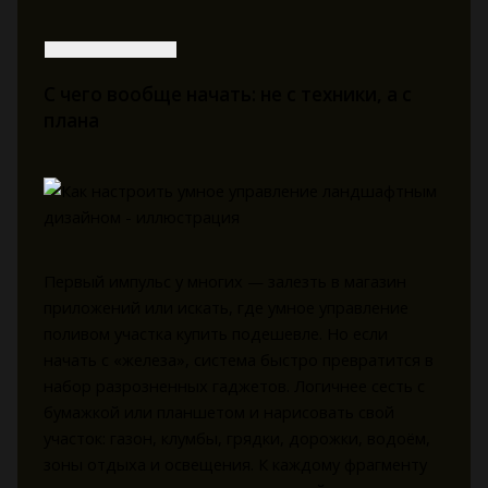
С чего вообще начать: не с техники, а с
плана
Первый импульс у многих — залезть в магазин
приложений или искать, где умное управление
поливом участка купить подешевле. Но если
начать с «железа», система быстро превратится в
набор разрозненных гаджетов. Логичнее сесть с
бумажкой или планшетом и нарисовать свой
участок: газон, клумбы, грядки, дорожки, водоём,
зоны отдыха и освещения. К каждому фрагменту