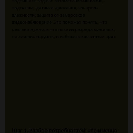
подпишите задачи: автоматический полив,
подсветка, датчики движения, контроль
влажности, защита от заморозков,
видеонаблюдение. Это поможет понять, что
реально нужно, а что пока из разряда красивых,
но лишних игрушек, и избежать хаотичных трат.
Шаг 1. Разбор потребностей: что именно