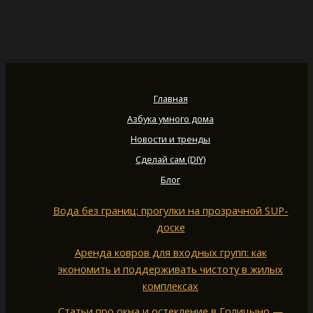
Главная
Азбука умного дома
Новости и тренды
Сделай сам (DIY)
Блог
Вода без границ: прогулки на прозрачной SUP-
доске
Аренда ковров для входных групп: как
экономить и поддерживать чистоту в жилых
комплексах
Статьи про окна и остекление в Голицыно —