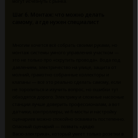
могут исчезнуть с рынка.
Шаг 6. Монтаж: что можно делать
самому, а где нужен специалист
Многим хочется всё собрать своими руками, но
монтаж системы умного управления участком —
это не только про «скрутить провода». Вода под
давлением, электричество на улице, защита от
молний, грамотно собранные коллекторы и
клапаны — всё это реально сделать самому, если
не торопиться и изучить вопрос, но ошибки тут
обходятся дорого. Электрику и сложные насосные
станции лучше доверить профессионалам, а вот
датчики, контроллеры, wi‑fi‑мосты и настройку
сценариев можно спокойно осваивать постепенно.
Опасный сценарий — позвать «дядю
Васю‑электрика», который умеет только розетки в