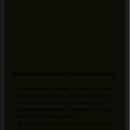
Как избежать распространенных ошибок
Не игнорируйте отзывы
. Первое, что нужно
сделать перед тем, как заключить контракт с
поставщиком - это изучить отзывы других
компаний, работавших с ним раньше. Это даст
вамPicture о его надежности.
Не выбирайте только по цене
. Иногда стоит