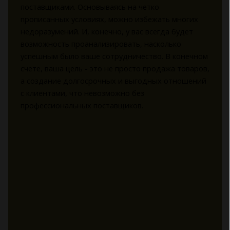
поставщиками. Основываясь на четко
прописанных условиях, можно избежать многих
недоразумений. И, конечно, у вас всегда будет
возможность проанализировать, насколько
успешным было ваше сотрудничество. В конечном
счете, ваша цель - это не просто продажа товаров,
а создание долгосрочных и выгодных отношений
с клиентами, что невозможно без
профессиональных поставщиков.