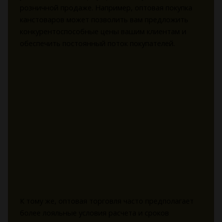
розничной продаже. Например, оптовая покупка
канстоваров может позволить вам предложить
конкурентоспособные цены вашим клиентам и
обеспечить постоянный поток покупателей.
К тому же, оптовая торговля часто предполагает
более лояльные условия расчета и сроков