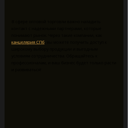
В сфере оптовой торговли важно наладить
контакт с надежными партнерами, которые
понимают рынок. Через такие компании, как
канцелярия СПб
, вы можете получить доступ к
широкому выбору продукции и выгодным
условиям сотрудничества. Обращайтесь к
профессионалам, и ваш бизнес будет только расти
и развиваться!