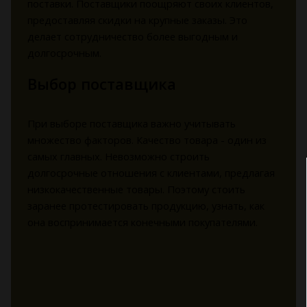
поставки. Поставщики поощряют своих клиентов,
предоставляя скидки на крупные заказы. Это
делает сотрудничество более выгодным и
долгосрочным.
Выбор поставщика
При выборе поставщика важно учитывать
множество факторов. Качество товара - один из
самых главных. Невозможно строить
долгосрочные отношения с клиентами, предлагая
низкокачественные товары. Поэтому стоить
заранее протестировать продукцию, узнать, как
она воспринимается конечными покупателями.