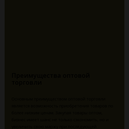
Преимущества оптовой
торговли
Основным преимуществом оптовой торговли
является возможность приобретения товаров по
более низким ценам. Закупая товары оптом,
бизнес имеет шанс не только сэкономить, но и
увеличить свою маржу при последующей