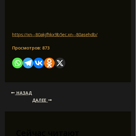
https://xn--80akjfhkx9b5ec.xn--80asehdb/
Просмотров:
873
НАЗАД
ДАЛЕЕ
Сейчас читают