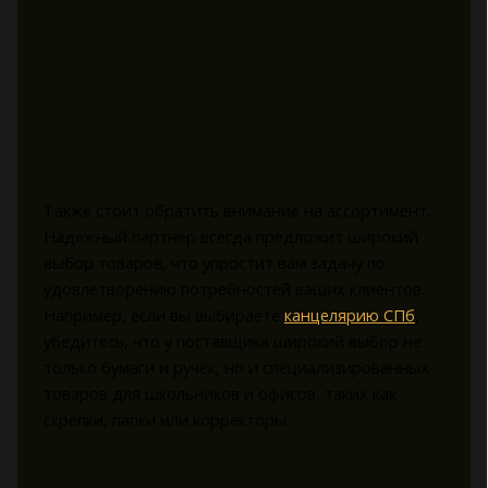
Также стоит обратить внимание на ассортимент.
Надежный партнер всегда предложит широкий
выбор товаров, что упростит вам задачу по
удовлетворению потребностей ваших клиентов.
Например, если вы выбираете
канцелярию СПб
,
убедитесь, что у поставщика широкий выбор не
только бумаги и ручек, но и специализированных
товаров для школьников и офисов, таких как
скрепки, папки или корректоры.