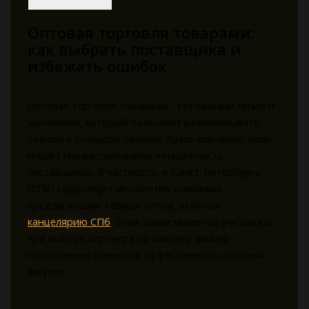
Оптовая торговля товарами:
как выбрать поставщика и
избежать ошибок
Оптовая торговля товарами - это важный сегмент
экономики, который позволяет реализовывать
товары в большом объеме. Здесь ключевую роль
играет профессионализм и надежность
поставщиков. В частности, в Санкт-Петербурге
(СПб) существует множество компаний,
предлагающих товары оптом, включая
канцелярию СПб
. Зная, какие моменты учитывать
при выборе партнера по бизнесу, можно
существенно повысить эффективность оптовых
закупок.