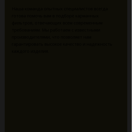
Наша команда опытных специалистов всегда
готова помочь вам в подборе карманных
фильтров, отвечающих всем современным
требованиям. Мы работаем с известными
производителями, что позволяет нам
гарантировать высокое качество и надежность
каждого изделия.