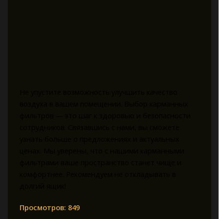
Не упустите возможность улучшить качество
воздуха в вашем помещении. Выбор карманных
фильтров — это шаг к здоровью и безопасности
сотрудников. Связавшись с нами, вы сможете
узнать больше о предложениях и актуальных
ценах. Мы уверены, что с нашими карманными
фильтрами ваше пространство станет чище и
комфортнее. Рекомендуем не откладывать в
долгий ящик!
Просмотров:
849