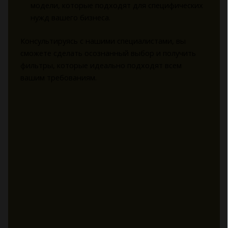
модели, которые подходят для специфических
нужд вашего бизнеса.
Консультируясь с нашими специалистами, вы
сможете сделать осознанный выбор и получить
фильтры, которые идеально подходят всем
вашим требованиям.