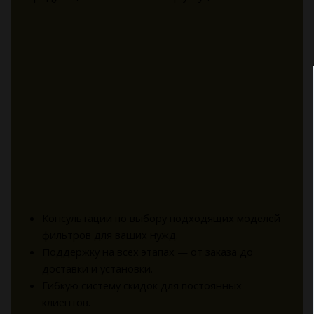
Консультации по выбору подходящих моделей
фильтров для ваших нужд.
Поддержку на всех этапах — от заказа до
доставки и установки.
Гибкую систему скидок для постоянных
клиентов.