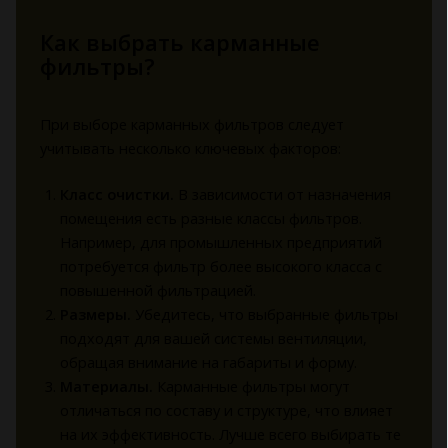
Как выбрать карманные
фильтры?
При выборе карманных фильтров следует
учитывать несколько ключевых факторов:
Класс очистки.
В зависимости от назначения
помещения есть разные классы фильтров.
Например, для промышленных предприятий
потребуется фильтр более высокого класса с
повышенной фильтрацией.
Размеры.
Убедитесь, что выбранные фильтры
подходят для вашей системы вентиляции,
обращая внимание на габариты и форму.
Материалы.
Карманные фильтры могут
отличаться по составу и структуре, что влияет
на их эффективность. Лучше всего выбирать те