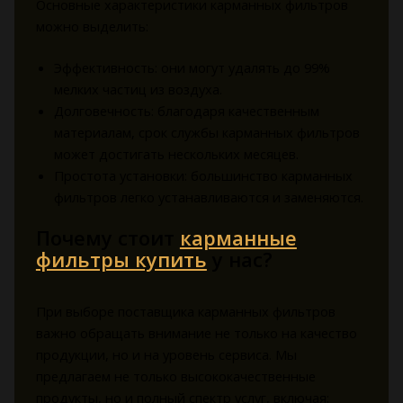
Основные характеристики карманных фильтров
можно выделить:
Эффективность: они могут удалять до 99%
мелких частиц из воздуха.
Долговечность: благодаря качественным
материалам, срок службы карманных фильтров
может достигать нескольких месяцев.
Простота установки: большинство карманных
фильтров легко устанавливаются и заменяются.
Почему стоит
карманные
фильтры купить
у нас?
При выборе поставщика карманных фильтров
важно обращать внимание не только на качество
продукции, но и на уровень сервиса. Мы
предлагаем не только высококачественные
продукты, но и полный спектр услуг, включая: