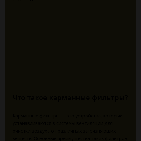
Что такое карманные фильтры?
Карманные фильтры — это устройства, которые
устанавливаются в системы вентиляции для
очистки воздуха от различных загрязняющих
веществ. Основные преимущества таких фильтров