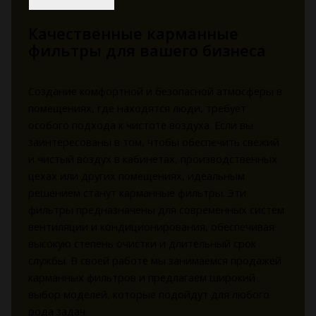
Качественные карманные
фильтры для вашего бизнеса
Создание комфортной и безопасной атмосферы в
помещениях, где находятся люди, требует
особого подхода к чистоте воздуха. Если вы
заинтересованы в том, чтобы обеспечить свежий
и чистый воздух в кабинетах, производственных
цехах или других помещениях, идеальным
решением станут карманные фильтры. Эти
фильтры предназначены для современных систем
вентиляции и кондиционирования, обеспечивая
высокую степень очистки и длительный срок
службы. В своей работе мы занимаемся продажей
карманных фильтров и предлагаем широкий
выбор моделей, которые подойдут для любого
рода задач.