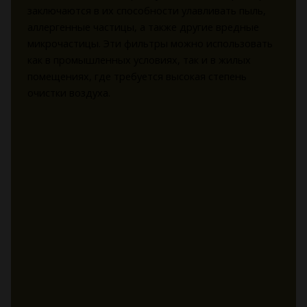
заключаются в их способности улавливать пыль,
аллергенные частицы, а также другие вредные
микрочастицы. Эти фильтры можно использовать
как в промышленных условиях, так и в жилых
помещениях, где требуется высокая степень
очистки воздуха.