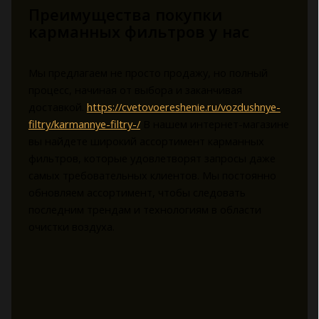
Преимущества покупки
карманных фильтров у нас
Мы предлагаем не просто продажу, но полный
процесс, начиная от выбора и заканчивая
доставкой.
https://cvetovoereshenie.ru/vozdushnye-
filtry/karmannye-filtry-/
В нашем интернет-магазине
вы найдете широкий ассортимент карманных
фильтров, которые удовлетворят запросы даже
самых требовательных клиентов. Мы постоянно
обновляем ассортимент, чтобы следовать
последним трендам и технологиям в области
очистки воздуха.