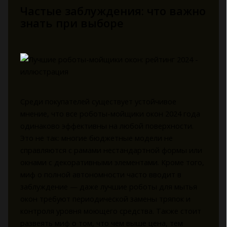
Частые заблуждения: что важно
знать при выборе
Среди покупателей существует устойчивое
мнение, что все роботы-мойщики окон 2024 года
одинаково эффективны на любой поверхности.
Это не так: многие бюджетные модели не
справляются с рамами нестандартной формы или
окнами с декоративными элементами. Кроме того,
миф о полной автономности часто вводит в
заблуждение — даже лучшие роботы для мытья
окон требуют периодической замены тряпок и
контроля уровня моющего средства. Также стоит
развеять миф о том, что чем выше цена, тем