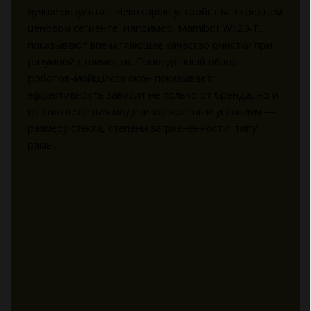
лучше результат. Некоторые устройства в среднем
ценовом сегменте, например, Mamibot W120-T,
показывают впечатляющее качество очистки при
разумной стоимости. Проведённый обзор
роботов-мойщиков окон показывает:
эффективность зависит не только от бренда, но и
от соответствия модели конкретным условиям —
размеру стекла, степени загрязнённости, типу
рамы.