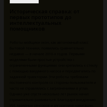
Историческая справка: от
первых прототипов до
интеллектуальных
помощников
Роботы-мойщики окон, как автономный класс
бытовой техники, появились сравнительно
недавно — в начале 2010-х годов. Первыми
моделями были простые устройства с
ограниченными функциями: они крепились к стеклу
с помощью вакуумного насоса и передвигались по
заданной траектории. Эти роботы требовали
постоянного контроля со стороны пользователя и
часто не справлялись с загрязнениями в углах.
Однако уже спустя несколько лет рынок начал
стремительно развиваться. Благодаря внедрению
ИИ, лазерных сенсоров и алгоритмов навигации,