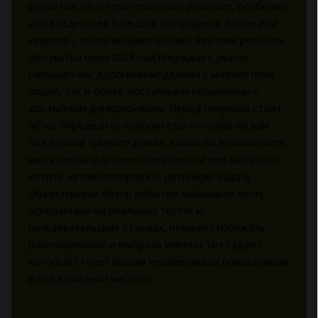
удобства, но и стратегическое решение, особенно
для владельцев больших загородных домов или
квартир с панорамными окнами. Рейтинг роботов
для мытья окон 2024 подтверждает: рынок
насыщен как дорогими моделями с множеством
опций, так и более доступными решениями с
достойным функционалом. Перед покупкой стоит
чётко определить приоритеты — нужна ли вам
поддержка «умного дома», важна ли возможность
мыть нестандартные поверхности или вы просто
хотите автоматизировать рутинную задачу.
Объективный обзор роботов-мойщиков окон,
основанный на реальных тестах и
пользовательских отзывах, поможет избежать
разочарований и выбрать именно тот гаджет,
который станет вашим незаменимым помощником
в поддержании чистоты.