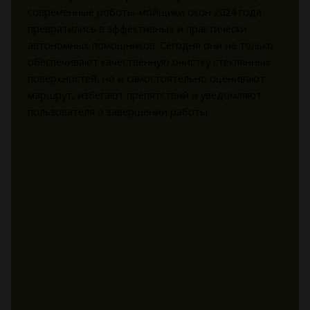
современные роботы-мойщики окон 2024 года
превратились в эффективных и практически
автономных помощников. Сегодня они не только
обеспечивают качественную очистку стеклянных
поверхностей, но и самостоятельно оценивают
маршрут, избегают препятствий и уведомляют
пользователя о завершении работы.