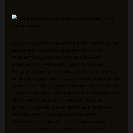
Среди моделей, попавших в рейтинг роботов для
мытья окон, особенно выделяются те, что
сочетают мощность и интеллектуальные
возможности. Например, Hobot 2S получил
высокие оценки за функцию двойного распыления
моющей жидкости и автоматическое определение
краёв стекла. Его конкурент, Ecovacs Winbot W1 Pro,
отличается надёжной навигацией и способностью
эффективно очищать стеклянные фасады
высотных зданий. Менее известный, но весьма
перспективный Winix GlassBot применяет
нестандартный подход: робот анализирует
степень загрязнения с помощью встроенной