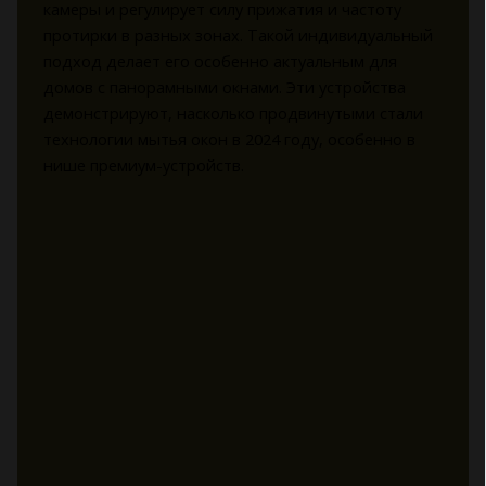
камеры и регулирует силу прижатия и частоту
протирки в разных зонах. Такой индивидуальный
подход делает его особенно актуальным для
домов с панорамными окнами. Эти устройства
демонстрируют, насколько продвинутыми стали
технологии мытья окон в 2024 году, особенно в
нише премиум-устройств.