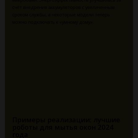
счёт внедрения аккумуляторов с увеличенным
сроком службы, а некоторые модели теперь
можно подключать к «умному дому».
Примеры реализации: лучшие
роботы для мытья окон 2024
года