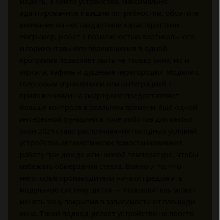
модель, а найти устройство, максимально
адаптированное к вашим потребностям, обратите
внимание на нестандартные характеристики.
Например, робот с возможностью вертикального
и горизонтального перемещения в одной
программе позволяет мыть не только окна, но и
зеркала, кафель и душевые перегородки. Модели с
голосовым управлением или интеграцией с
приложениями на смартфоне предоставляют
больше контроля в реальном времени. Ещё одной
интересной функцией в топе роботов для мытья
окон 2024 стало распознавание погодных условий:
устройства автоматически приостанавливают
работу при дожде или низкой температуре, чтобы
избежать обмерзания стекла. Важно и то, что
некоторые производители начали предлагать
модульную систему щёток — пользователь может
менять зону покрытия в зависимости от площади
окна. Такой подход делает устройство не просто