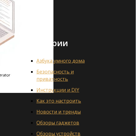
Категории
Азбука умного дома
Безопасность и
приватность
Инструкции и DIY
Как это настроить
Новости и тренды
Обзоры гаджетов
Обзоры устройств