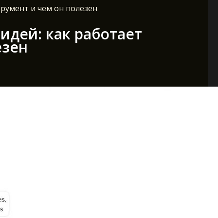
трумент и чем он полезен
идей: как работает
езен