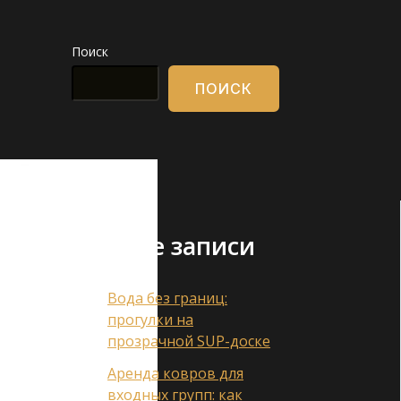
Поиск
ПОИСК
Свежие записи
Вода без границ:
прогулки на
прозрачной SUP-доске
Аренда ковров для
входных групп: как