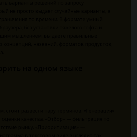
ать варианты решений по запросу
орый не просто выдает случайные варианты, а
ограничения по времени. В формате умный
браузера, без установки тяжелого софта и
 вашим мышлением: вы даете правильные
р концепций, названий, форматов продуктов,
а.
орить на одном языке
м, стоит развести пару терминов. «Генерация»
 оценки качества. «Отбор» — фильтрация по
етствие рынку. «Приоритизация» —
иаграмма в текстовом виде выглядит так: