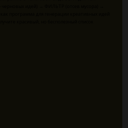
 черновых идей) → ФИЛЬТР (отсев мусора) →
 как программа для генерации креативных идей
лучите красивый, но бесполезный список