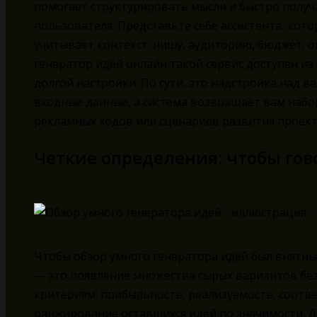
помогает структурировать мысли и быстро получ
пользователя. Представьте себе ассистента, кот
учитывает контекст: нишу, аудиторию, бюджет, 
генератор идей онлайн такой сервис доступен из 
долгой настройки. По сути, это надстройка над
входные данные, а система возвращает вам набо
рекламных ходов или сценариев развития проект
Четкие определения: чтобы гов
Чтобы обзор умного генератора идей был внятны
— это появление множества сырых вариантов без
критериям: прибыльность, реализуемость, соотв
ранжирование оставшихся идей по значимости. Д