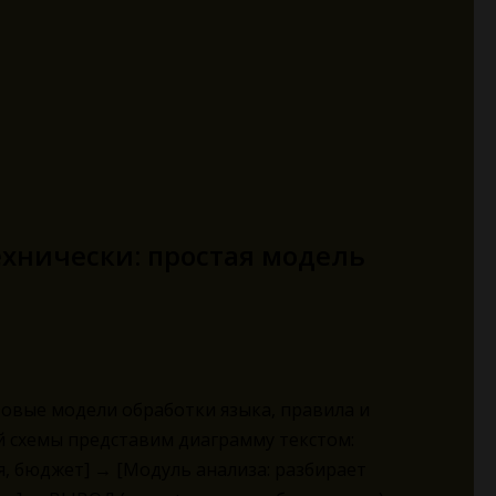
ехнически: простая модель
товые модели обработки языка, правила и
й схемы представим диаграмму текстом:
, бюджет] → [Модуль анализа: разбирает