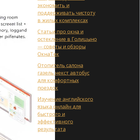
экономить и
поддерживать чистоту
в жилых комплексах
Статьи про окна и
остекление в Голицыно
— советы и обзоры
ОкнаТек
Отопитель салона
газель некст автобус
для комфортных
поездок
Изучение английского
языка онлайн для
быстрого и
эффективного
результата