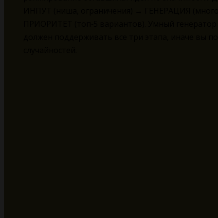
ИНПУТ (ниша, ограничения) → ГЕНЕРАЦИЯ (много
ПРИОРИТЕТ (топ‑5 вариантов). Умный генератор
должен поддерживать все три этапа, иначе вы по
случайностей.