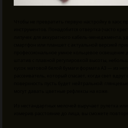
Чтобы не превратить первую настройку в хаос п
инструментов. Понадобится отвёртка (часто крест
липучек для аккуратного кабель-менеджмента, у
смартфон или планшет с актуальной версией при
профессиональное умное кольцевое освещение д
штатив с плавной регулировкой высоты, неболь
кусок матовой белой бумаги формата А3 — из не
рассеиватель, который спасает, когда свет вдруг
поверхность пусть будет нейтральной: глянцевые
могут давать цветные рефлексы на коже.
Из нестандартных мелочей выручает рулетка или
измерив расстояние до лица, вы сможете повторя