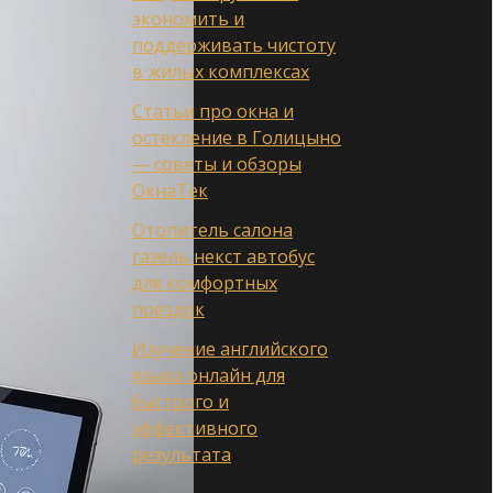
экономить и
поддерживать чистоту
в жилых комплексах
Статьи про окна и
остекление в Голицыно
— советы и обзоры
ОкнаТек
Отопитель салона
газель некст автобус
для комфортных
поездок
Изучение английского
языка онлайн для
быстрого и
эффективного
результата