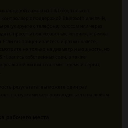
кольцевой лампы из TikTok», только с
 контроллер с поддержкой Bluetooth или Wi‑Fi,
ы регулируете с телефона, голосом или через
адать пресеты под «созвоны», «стрим», «съёмка
. Если вы прицениваетесь и размышляете,
 смотрите не только на диаметр и мощность, но
iri, запись собственных сцен, а также
 в реальной жизни экономит время и нервы,
.
ость результата: вы можете один раз
сок с ползунками воспроизводить его на любом
а рабочего места