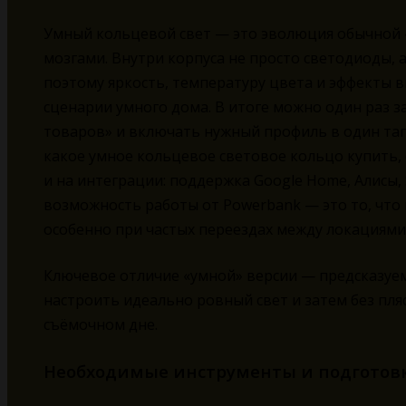
Умный кольцевой свет — это эволюция обычной «
мозгами. Внутри корпуса не просто светодиоды, а
поэтому яркость, температуру цвета и эффекты в
сценарии умного дома. В итоге можно один раз з
товаров» и включать нужный профиль в один тап
какое умное кольцевое световое кольцо купить,
и на интеграции: поддержка Google Home, Алисы, S
возможность работы от Powerbank — это то, что
особенно при частых переездах между локациями
Ключевое отличие «умной» версии — предсказуем
настроить идеально ровный свет и затем без пля
съёмочном дне.
Необходимые инструменты и подготовк