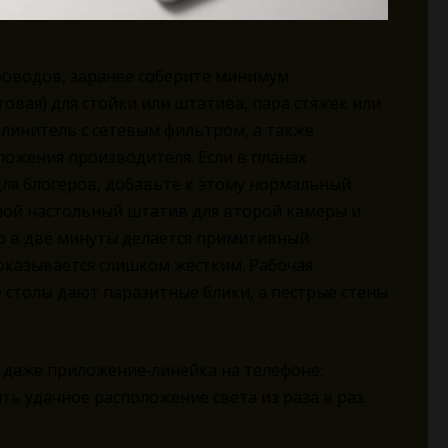
роводов, заранее соберите минимум
овая) для стойки или штатива, пара стяжек или
длинитель с сетевым фильтром, а также
ложения производителя. Если в планах
ля блогеров, добавьте к этому нормальный
шой настольный штатив для второй камеры и
го в две минуты делается примитивный
 оказывается слишком жёстким. Рабочая
 столы дают паразитные блики, а пёстрые стены
 даже приложение‑линейка на телефоне:
ть удачное расположение света из раза в раз.