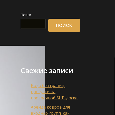
Поиск
ПОИСК
Свежие записи
Вода без границ:
прогулки на
прозрачной SUP-доске
Аренда ковров для
входных групп: как