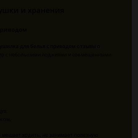
ушки и хранения
приводом
сушилка для белья с приводом отзывы
о
тир с небольшими лоджиями и совмещёнными
ув;
осом.
не мешает ходить, не занимает полезную