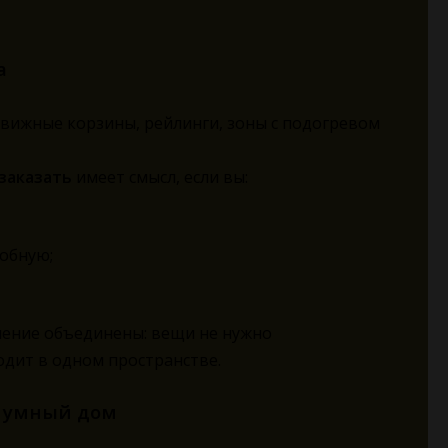
а
движные корзины, рейлинги, зоны с подогревом
заказать
имеет смысл, если вы:
обную;
нение объединены: вещи не нужно
одит в одном пространстве.
в умный дом