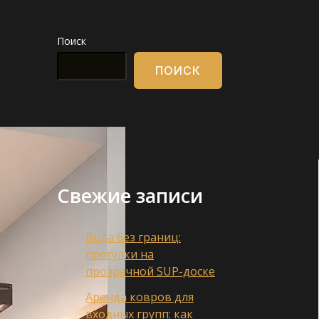
Поиск
ПОИСК
Свежие записи
Вода без границ:
прогулки на
прозрачной SUP-доске
Аренда ковров для
входных групп: как