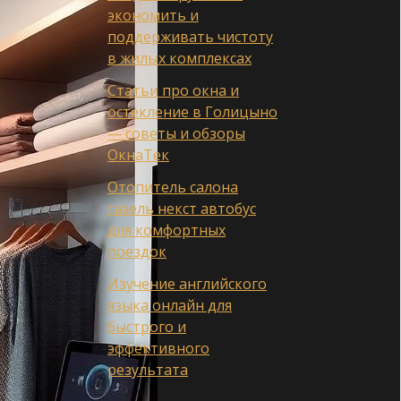
экономить и
поддерживать чистоту
в жилых комплексах
Статьи про окна и
остекление в Голицыно
— советы и обзоры
ОкнаТек
Отопитель салона
газель некст автобус
для комфортных
поездок
Изучение английского
языка онлайн для
быстрого и
эффективного
результата