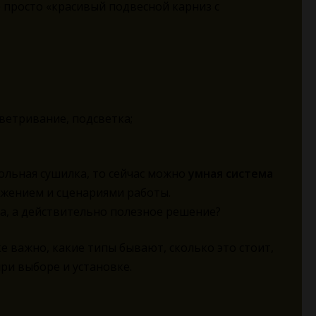
 просто «красивый подвесной карниз с
оветривание, подсветка;
ольная сушилка, то сейчас можно
умная система
ожением и сценариями работы.
ка, а действительно полезное решение?
е важно, какие типы бывают, сколько это стоит,
ри выборе и установке.