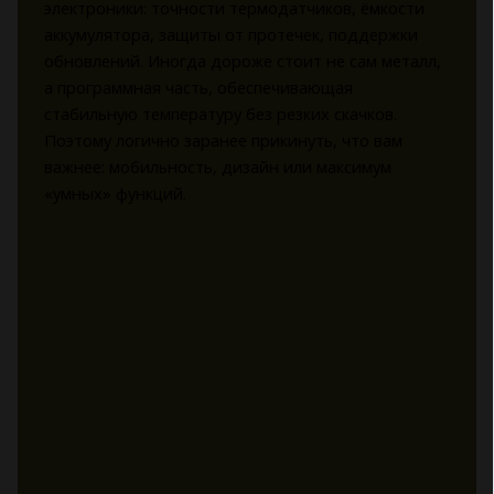
электроники: точности термодатчиков, ёмкости
аккумулятора, защиты от протечек, поддержки
обновлений. Иногда дороже стоит не сам металл,
а программная часть, обеспечивающая
стабильную температуру без резких скачков.
Поэтому логично заранее прикинуть, что вам
важнее: мобильность, дизайн или максимум
«умных» функций.