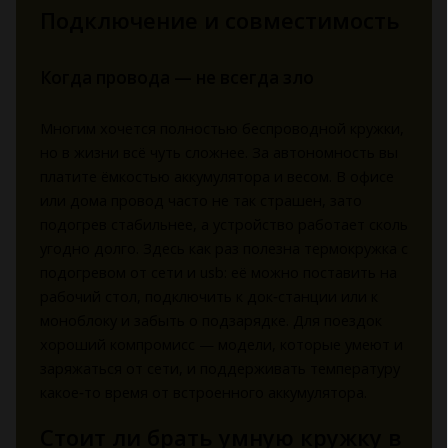
Подключение и совместимость
Когда провода — не всегда зло
Многим хочется полностью беспроводной кружки,
но в жизни всё чуть сложнее. За автономность вы
платите ёмкостью аккумулятора и весом. В офисе
или дома провод часто не так страшен, зато
подогрев стабильнее, а устройство работает сколь
угодно долго. Здесь как раз полезна термокружка с
подогревом от сети и usb: её можно поставить на
рабочий стол, подключить к док‑станции или к
моноблоку и забыть о подзарядке. Для поездок
хороший компромисс — модели, которые умеют и
заряжаться от сети, и поддерживать температуру
какое‑то время от встроенного аккумулятора.
Стоит ли брать умную кружку в