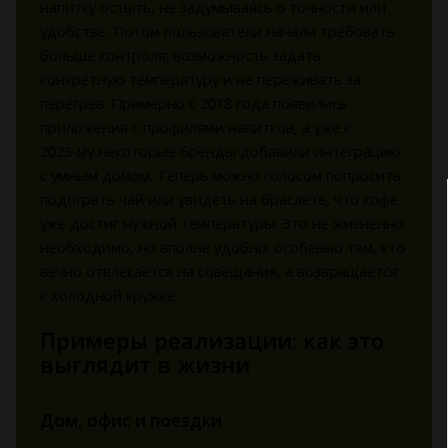
напитку остыть, не задумываясь о точности или
удобстве. Потом пользователи начали требовать
больше контроля: возможность задать
конкретную температуру и не переживать за
перегрев. Примерно с 2018 года появились
приложения с профилями напитков, а уже к
2023‑му некоторые бренды добавили интеграцию
с умным домом. Теперь можно голосом попросить
подогреть чай или увидеть на браслете, что кофе
уже достиг нужной температуры. Это не жизненно
необходимо, но вполне удобно: особенно тем, кто
вечно отвлекается на совещания, а возвращается
к холодной кружке.
Примеры реализации: как это
выглядит в жизни
Дом, офис и поездки