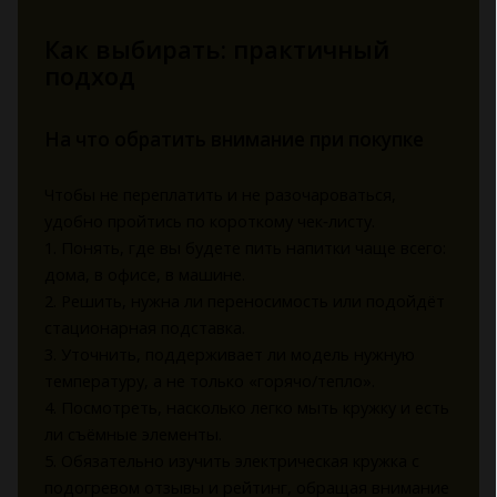
Как выбирать: практичный
подход
На что обратить внимание при покупке
Чтобы не переплатить и не разочароваться,
удобно пройтись по короткому чек‑листу.
1. Понять, где вы будете пить напитки чаще всего:
дома, в офисе, в машине.
2. Решить, нужна ли переносимость или подойдёт
стационарная подставка.
3. Уточнить, поддерживает ли модель нужную
температуру, а не только «горячо/тепло».
4. Посмотреть, насколько легко мыть кружку и есть
ли съёмные элементы.
5. Обязательно изучить электрическая кружка с
подогревом отзывы и рейтинг, обращая внимание