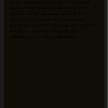
Путают и форматы: кто‑то ждёт от маленькой
офисной чашки возможностей полноценного
термоса, а затем разочаровывается. Есть и
завышенные ожидания: люди думают, что
устройство само приготовит кофе, хотя функция у
него одна — подогрев и поддержание
температуры, а не замена кофеварки.