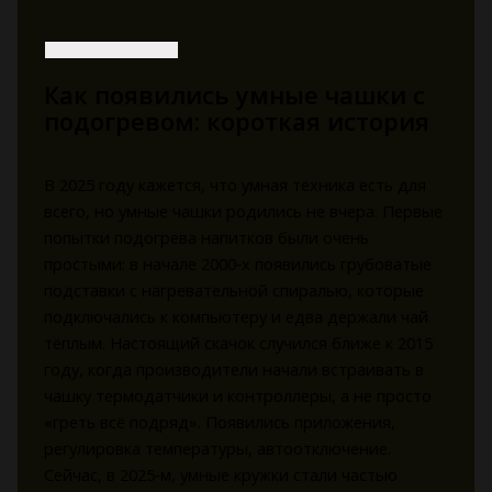
Как появились умные чашки с
подогревом: короткая история
В 2025 году кажется, что умная техника есть для
всего, но умные чашки родились не вчера. Первые
попытки подогрева напитков были очень
простыми: в начале 2000‑х появились грубоватые
подставки с нагревательной спиралью, которые
подключались к компьютеру и едва держали чай
тёплым. Настоящий скачок случился ближе к 2015
году, когда производители начали встраивать в
чашку термодатчики и контроллеры, а не просто
«греть всё подряд». Появились приложения,
регулировка температуры, автоотключение.
Сейчас, в 2025‑м, умные кружки стали частью