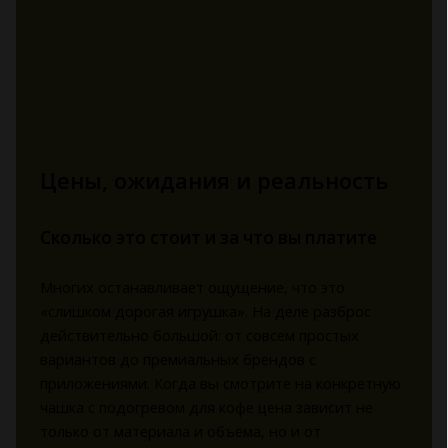
Цены, ожидания и реальность
Сколько это стоит и за что вы платите
Многих останавливает ощущение, что это
«слишком дорогая игрушка». На деле разброс
действительно большой: от совсем простых
вариантов до премиальных брендов с
приложениями. Когда вы смотрите на конкретную
чашка с подогревом для кофе цена зависит не
только от материала и объёма, но и от