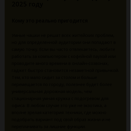
2025 году
Кому это реально пригодится
Умные чашки не решат всех житейских проблем,
но для определённой аудитории они попадают в
самую точку. Если вы часто отвлекаетесь, любите
работать за компьютером с кофейной паузой или
проводите много времени в онлайн‑созвонах,
гаджет быстро становится незаметной привычкой.
Тем, кто мало сидит за столом и больше
перемещается по городу, полезнее будет более
универсальная дорожная модель, чем
стационарная умная кружка с подогревом для
офиса. В любом случае это уже не экзотика, а
вполне зрелая категория техники, где можно
подобрать вариант под свой образ жизни и не
переплачивать за лишние функции.