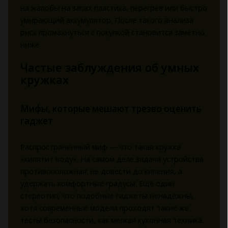
на жалобы на запах пластика, перегрев или быстро
умирающий аккумулятор. После такого анализа
риск промахнуться с покупкой становится заметно
ниже.
Частые заблуждения об умных
кружках
Мифы, которые мешают трезво оценить
гаджет
Распространённый миф — что такая кружка
«кипятит воду». На самом деле задача устройства
противоположная: не довести до кипения, а
удержать комфортные градусы. Ещё один
стереотип, что подобные гаджеты ненадёжны,
хотя современные модели проходят такие же
тесты безопасности, как мелкая кухонная техника.