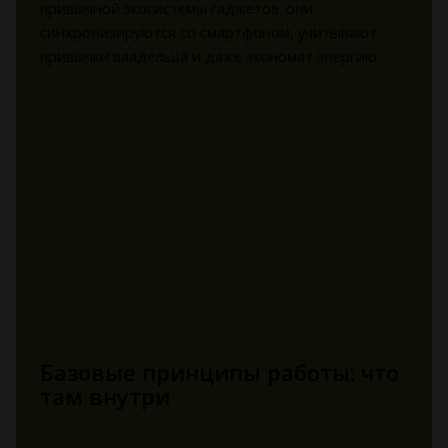
привычной экосистемы гаджетов: они
синхронизируются со смартфоном, учитывают
привычки владельца и даже экономят энергию.
Базовые принципы работы: что
там внутри