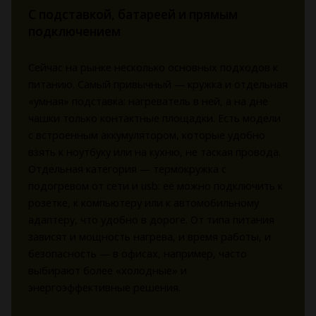
С подставкой, батареей и прямым
подключением
Сейчас на рынке несколько основных подходов к
питанию. Самый привычный — кружка и отдельная
«умная» подставка: нагреватель в ней, а на дне
чашки только контактные площадки. Есть модели
с встроенным аккумулятором, которые удобно
взять к ноутбуку или на кухню, не таская провода.
Отдельная категория — термокружка с
подогревом от сети и usb: её можно подключить к
розетке, к компьютеру или к автомобильному
адаптеру, что удобно в дороге. От типа питания
зависят и мощность нагрева, и время работы, и
безопасность — в офисах, например, часто
выбирают более «холодные» и
энергоэффективные решения.