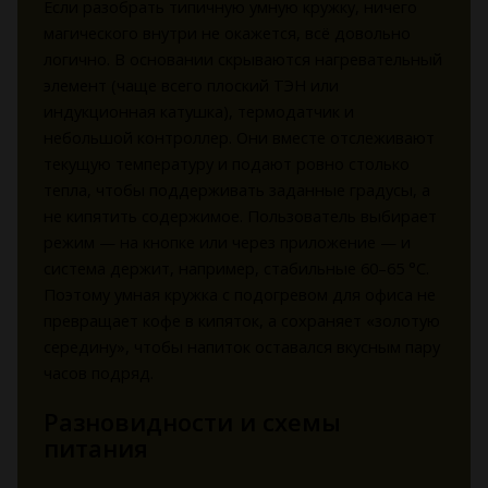
Если разобрать типичную умную кружку, ничего
магического внутри не окажется, всё довольно
логично. В основании скрываются нагревательный
элемент (чаще всего плоский ТЭН или
индукционная катушка), термодатчик и
небольшой контроллер. Они вместе отслеживают
текущую температуру и подают ровно столько
тепла, чтобы поддерживать заданные градусы, а
не кипятить содержимое. Пользователь выбирает
режим — на кнопке или через приложение — и
система держит, например, стабильные 60–65 °C.
Поэтому умная кружка с подогревом для офиса не
превращает кофе в кипяток, а сохраняет «золотую
середину», чтобы напиток оставался вкусным пару
часов подряд.
Разновидности и схемы
питания