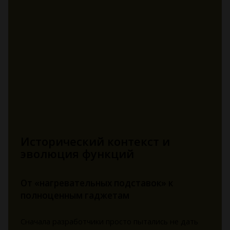
Исторический контекст и
эволюция функций
От «нагревательных подставок» к
полноценным гаджетам
Сначала разработчики просто пытались не дать