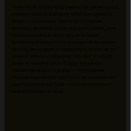
Чтобы было проще представить, где умная кружка
реально полезна, разберём типичные сценарии.
Дома — это классика: сидите за ноутбуком,
увлеклись фильмом, а кофе всё ещё горячий, хотя
прошло полчаса. В офисе другая история:
бесконечные зумы, и пить приходится «рывками»,
поэтому умная кружка с подогревом купить часто
решают именно сотрудники, которые устали от
вечно остывшего латте. В дороге выручает
компактная модель в формате термокружки,
которая подогревает напиток от автомобильного
адаптера или power bank, чтобы не зависеть от
заправок и кафе по пути.