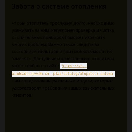
Забота о системе отопления
Чтобы отопитель прослужил долго, необходимо
ухаживать за ним. Регулярная проверка и чистка
отопительных приборов поможет избежать
многих проблем. Важно также следить за
состоянием фильтров и при необходимости их
заменять. Доступные и качественные отопители
можно найти на сайте
https://xn--
.
b1adeadlczpwx9m.xn--p1ai/catalog/otopiteli-salona
Там представлены различные модели, которые
удовлетворят требования самых взыскательных
клиентов.