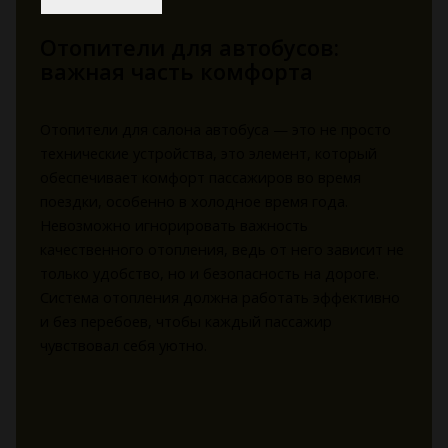
Отопители для автобусов:
важная часть комфорта
Отопители для салона автобуса — это не просто
технические устройства, это элемент, который
обеспечивает комфорт пассажиров во время
поездки, особенно в холодное время года.
Невозможно игнорировать важность
качественного отопления, ведь от него зависит не
только удобство, но и безопасность на дороге.
Система отопления должна работать эффективно
и без перебоев, чтобы каждый пассажир
чувствовал себя уютно.