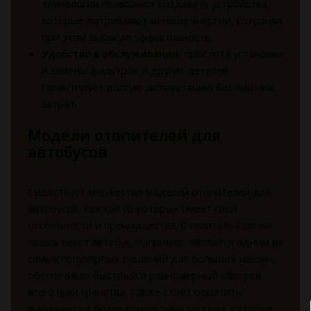
технологии позволяют создавать устройства,
которые потребляют меньше энергии, сохраняя
при этом высокую эффективность.
Удобство в обслуживании:
простота установки
и замены фильтров и других деталей
гарантирует долгую эксплуатацию без лишних
затрат.
Модели отопителей для
автобусов
Существует множество моделей отопителей для
автобусов, каждая из которых имеет свои
особенности и преимущества. Отопитель салона
газель некст автобус, например, является одним из
самых популярных решений для больших машин,
обеспечивая быстрый и равномерный обогрев
всего пространства. Также стоит обратить
внимание на более компактные модели, которые