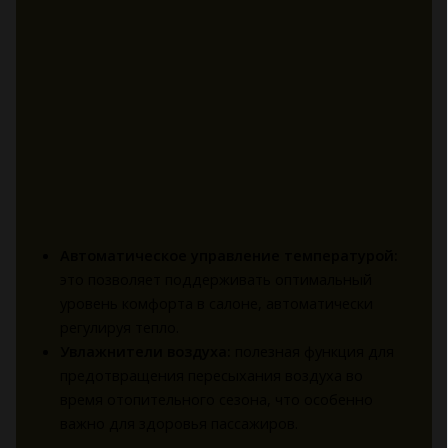
Автоматическое управление температурой:
это позволяет поддерживать оптимальный
уровень комфорта в салоне, автоматически
регулируя тепло.
Увлажнители воздуха:
полезная функция для
предотвращения пересыхания воздуха во
время отопительного сезона, что особенно
важно для здоровья пассажиров.