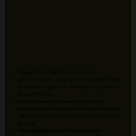
Мощность отопителя:
она должна
соответствовать объему салона автобуса. Чем
больше пространство, тем мощнее должен
быть отопитель.
Качественные материалы:
отопители,
выполненные из прочных и стойких к высоким
температурам материалов, прослужат гораздо
дольше.
Энергоэффективность:
современные