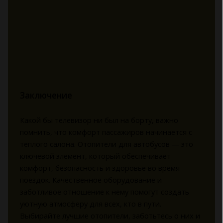
Заключение
Какой бы телевизор ни был на борту, важно
помнить, что комфорт пассажиров начинается с
теплого салона. Отопители для автобусов — это
ключевой элемент, который обеспечивает
комфорт, безопасность и здоровье во время
поездок. Качественное оборудование и
заботливое отношение к нему помогут создать
уютную атмосферу для всех, кто в пути.
Выбирайте лучшие отопители, заботьтесь о них и