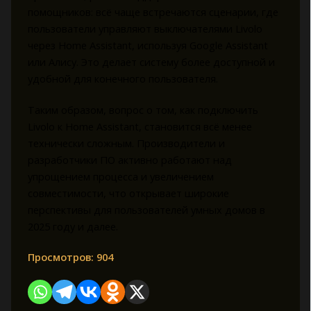
помощников: всё чаще встречаются сценарии, где
пользователи управляют выключателями Livolo
через Home Assistant, используя Google Assistant
или Алису. Это делает систему более доступной и
удобной для конечного пользователя.
Таким образом, вопрос о том, как подключить
Livolo к Home Assistant, становится всё менее
технически сложным. Производители и
разработчики ПО активно работают над
упрощением процесса и увеличением
совместимости, что открывает широкие
перспективы для пользователей умных домов в
2025 году и далее.
Просмотров:
904