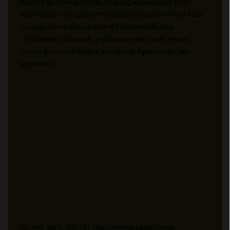
выпуск выключателей, поддерживающих этот
протокол, что сделает процесс подключения ещё
проще. Интеграция станет нативной, без
сторонних шлюзов, и управление Livolo через
Home Assistant будет доступно буквально "из
коробки".
Кроме того, растёт поддержка голосовых