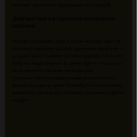
наличии терпения и правильных инструкций.
Диагностика и устранение возможных
проблем
Иногда настройка Livolo в Home Assistant идет не
по плану. Наиболее распространённая проблема —
устройства не появляются в интерфейсе HA после
попытки подключения. В случае Zigbee это может
быть связано с плохим сигналом или
несовместимостью микросхемы выключателя с
вашим координатором. Попробуйте использовать
усилители сигнала или обновить прошивку Zigbee-
модуля.