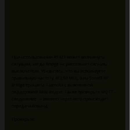
При использовании RF433 может возникнуть
ситуация, когда Bridge не распознаёт сигналы
выключателя. Убедитесь, что вы используете
правильную частоту 433,92 МГц, а на Sonoff RF
Bridge прошита Tasmota с включенной
поддержкой RAW-кодов. Также проверьте MQTT-
соединение — именно через него происходит
передача команд.
Проверьте: