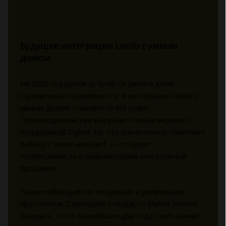
Будущее интеграции Livolo с умным
домом
На 2025 год рынок устройств умного дома
стремительно развивается, и интеграция Livolo с
умным домом становится всё шире.
Производитель уже выпускает новые модели с
поддержкой Zigbee 3.0, что значительно облегчает
работу с Home Assistant — отпадает
необходимость в радиомодулях или сложной
прошивке.
Также наблюдается тенденция к унификации
протоколов. С выходом стандарта Matter можно
ожидать, что в ближайшие два года Livolo начнёт