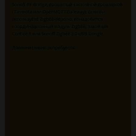
Sonoff RF Bridge, прошитый кастомной прошивкой
(Tasmota или OpenMQTTGateway). Если вы
используете Zigbee-версию, понадобится
координационный модуль Zigbee, такой как
Conbee II или Sonoff Zigbee 3.0 USB Dongle.
Дополнительно потребуется: