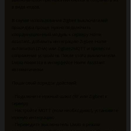
в виде кодов.
В случае использования Zigbee выключателей
процедура проще: нужно подключить
координационный модуль к серверу Home
Assistant, добавить интеграцию Zigbee Home
Automation (ZHA) или Zigbee2MQTT и провести
сопряжение устройств. После этого выключатели
Livolo появятся в интерфейсе Home Assistant
автоматически.
Пошаговый порядок действий:
- Подключите нужный шлюз (RF или Zigbee) к
серверу
- Настройте MQTT (если необходимо), установите
нужную интеграцию
- Переведите выключатель Livolo в режим