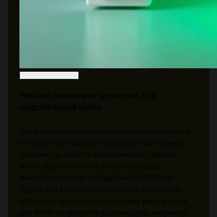
Необходимые инструменты для
подключения Livolo
Для успешной интеграции выключателей Livolo в
систему Home Assistant требуется подготовить
несколько устройств и компонентов. Прежде
всего, убедитесь, что у вас установлены
выключатели Livolo с поддержкой RF433 или
Zigbee. Эти технологии позволяют передавать
сигналы от выключателя в систему умного дома.
Для RF433 потребуется радиомодуль, например,