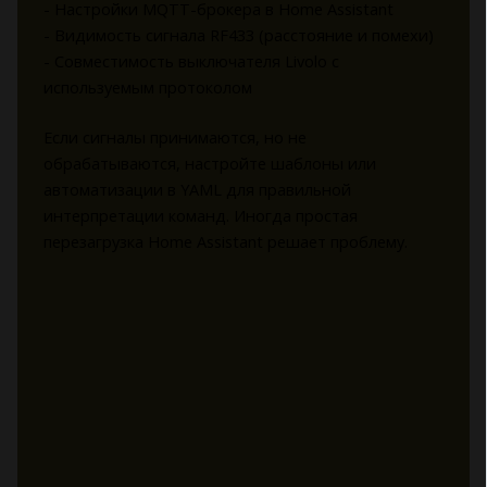
- Настройки MQTT-брокера в Home Assistant
- Видимость сигнала RF433 (расстояние и помехи)
- Совместимость выключателя Livolo с
используемым протоколом
Если сигналы принимаются, но не
обрабатываются, настройте шаблоны или
автоматизации в YAML для правильной
интерпретации команд. Иногда простая
перезагрузка Home Assistant решает проблему.