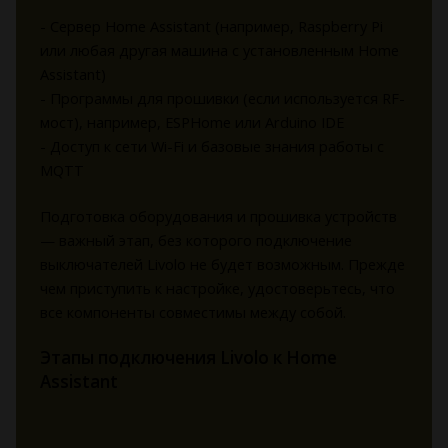
- Сервер Home Assistant (например, Raspberry Pi
или любая другая машина с установленным Home
Assistant)
- Программы для прошивки (если используется RF-
мост), например, ESPHome или Arduino IDE
- Доступ к сети Wi-Fi и базовые знания работы с
MQTT
Подготовка оборудования и прошивка устройств
— важный этап, без которого подключение
выключателей Livolo не будет возможным. Прежде
чем приступить к настройке, удостоверьтесь, что
все компоненты совместимы между собой.
Этапы подключения Livolo к Home
Assistant