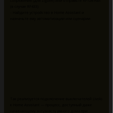
сопряжения (для Zigbee) или отправьте RF-сигнал
(в случае RF433)
- Найдите устройство в Home Assistant и
назначьте ему автоматизации или сценарии
Так реализуется подключение выключателей Livolo
к Home Assistant — процесс, доступный даже
начинающему энтузиасту умного дома при