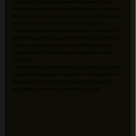
-
Выбор неподдерживаемой модели
: не все
Bluetooth-датчики Xiaomi работают «из коробки».
Например, Mi Smart Home-гаджеты с Zigbee нельзя
подключить через Bluetooth-интеграцию.
-
Недостаточный приём сигнала
: обычный USB
Bluetooth-адаптер, подключённый к Raspberry Pi,
может не видеть датчик за стеной. Используйте
удлинитель USB или внешний адаптер на чипе
CSR8510.
-
Не прошиты датчики
: без кастомной прошивки
данные не передаются корректно. Большинство
сенсоров LYWSD03MMC требуют установки ATC-
прошивки для полноценной интеграции.