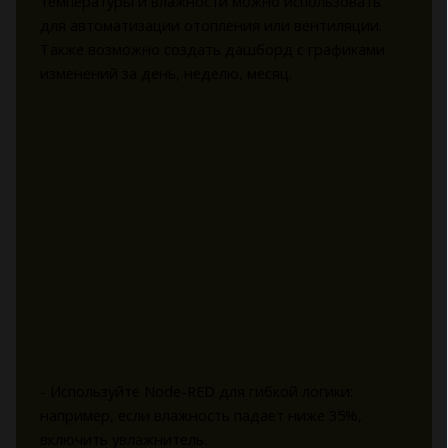
температуры и влажности можно использовать
для автоматизации отопления или вентиляции.
Также возможно создать дашборд с графиками
изменений за день, неделю, месяц.
- Используйте Node-RED для гибкой логики:
например, если влажность падает ниже 35%,
включить увлажнитель.