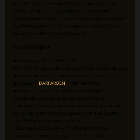
Если вы только начинаете путь в мире умного
дома, начните с 1–2 датчиков и постепенно
расширяйте систему. Такой подход минимизирует
ошибки и даст полное понимание, как работает
ваша домашняя автоматизация.
Комментарии
andrey_stroy
12-05-2026 11:02
Если кто-то здесь как раз подбирает покрытия для
промобъектов или строительства, посмотрите на
продукцию
DARFARBEN
. У них линейка
полиуретановых, эпоксидных и алкидно-
уретановых материалов, всё делается по
немецким рецептурам, плюс реально серьёзный
контроль качества на каждом этапе. Мы брали у
них ЛКМ для цеха и наружных
металлоконструкций — по укрывистости и
стойкости к износу вопросов не возникло, а