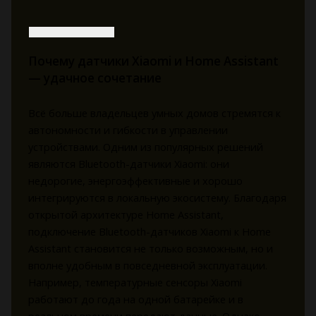
Почему датчики Xiaomi и Home Assistant
— удачное сочетание
Всё больше владельцев умных домов стремятся к
автономности и гибкости в управлении
устройствами. Одним из популярных решений
являются Bluetooth-датчики Xiaomi: они
недорогие, энергоэффективные и хорошо
интегрируются в локальную экосистему. Благодаря
открытой архитектуре Home Assistant,
подключение Bluetooth-датчиков Xiaomi к Home
Assistant становится не только возможным, но и
вполне удобным в повседневной эксплуатации.
Например, температурные сенсоры Xiaomi
работают до года на одной батарейке и в