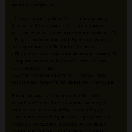
Xiaomi потребуются:
- Само устройство Home Assistant (например,
Raspberry Pi 4 или мини-ПК), на котором уже
установлена последняя версия Home Assistant OS.
- Встроенный или внешний Bluetooth-адаптер,
поддерживающий Bluetooth 4.0 и выше.
- Поддерживаемые датчики Xiaomi (например, Mi
Temperature & Humidity Sensor LYWSD03MMC,
CGG1, GCLS007 и др.).
- Доступ к локальной сети Wi-Fi, чтобы Home
Assistant мог получать обновления и интеграции.
Важно понимать, что настройка Bluetooth
устройств Xiaomi в Home Assistant напрямую
зависит от качества приёма сигнала. Радиус
действия Bluetooth ограничен (в среднем 5–10
метров в помещении), поэтому оптимальное
размещение хаба имеет решающее значение.