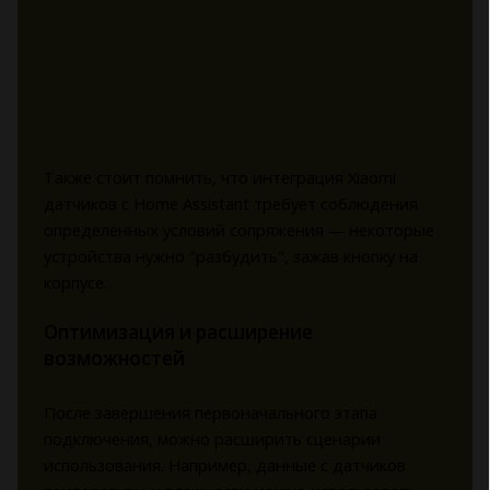
Также стоит помнить, что интеграция Xiaomi
датчиков с Home Assistant требует соблюдения
определённых условий сопряжения — некоторые
устройства нужно "разбудить", зажав кнопку на
корпусе.
Оптимизация и расширение
возможностей
После завершения первоначального этапа
подключения, можно расширить сценарии
использования. Например, данные с датчиков