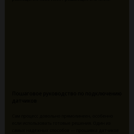
Пошаговое руководство по подключению
датчиков
Сам процесс довольно прямолинеен, особенно
если использовать готовые решения. Один из
самых надёжных способов — прошивка датчиков