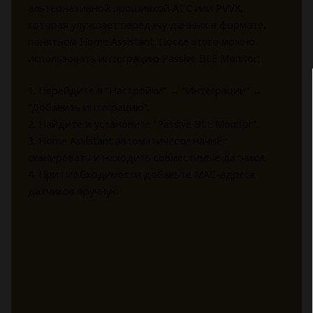
альтернативной прошивкой ATC или PVVX,
которая улучшает передачу данных в формате,
понятном Home Assistant. После этого можно
использовать интеграцию Passive BLE Monitor:
1. Перейдите в “Настройки” → “Интеграции” →
“Добавить интеграцию”.
2. Найдите и установите “Passive BLE Monitor”.
3. Home Assistant автоматически начнёт
сканировать и находить совместимые датчики.
4. При необходимости добавьте MAC-адреса
датчиков вручную.