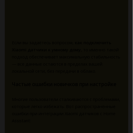
Если вы задаётесь вопросом,
как подключить
Xiaomi датчики к умному дому
, то именно такой
подход обеспечивает максимальную стабильность
— все данные остаются в пределах вашей
локальной сети, без передачи в облако.
Частые ошибки новичков при настройке
Многие пользователи сталкиваются с проблемами,
которые легко избежать. Вот распространённые
ошибки при интеграции Xiaomi датчиков с Home
Assistant: