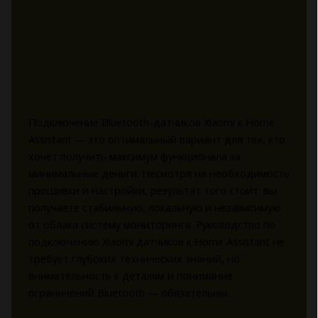
Подключение Bluetooth-датчиков Xiaomi к Home
Assistant — это оптимальный вариант для тех, кто
хочет получить максимум функционала за
минимальные деньги. Несмотря на необходимость
прошивки и настройки, результат того стоит: вы
получаете стабильную, локальную и независимую
от облака систему мониторинга. Руководство по
подключению Xiaomi датчиков к Home Assistant не
требует глубоких технических знаний, но
внимательность к деталям и понимание
ограничений Bluetooth — обязательны.