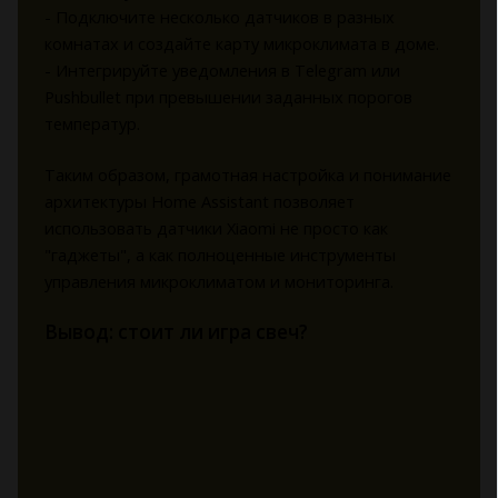
- Подключите несколько датчиков в разных
комнатах и создайте карту микроклимата в доме.
- Интегрируйте уведомления в Telegram или
Pushbullet при превышении заданных порогов
температур.
Таким образом, грамотная настройка и понимание
архитектуры Home Assistant позволяет
использовать датчики Xiaomi не просто как
"гаджеты", а как полноценные инструменты
управления микроклиматом и мониторинга.
Вывод: стоит ли игра свеч?