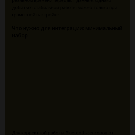
реальном времени передают данные. Однако
добиться стабильной работы можно только при
грамотной настройке.
Что нужно для интеграции: минимальный
набор
Для корректной работы Bluetooth-сенсоров от