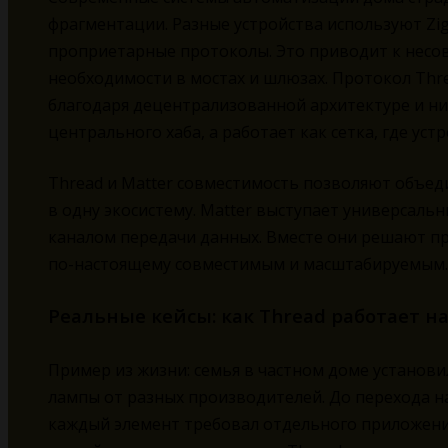
фрагментации. Разные устройства используют Zigbe
проприетарные протоколы. Это приводит к несов
необходимости в мостах и шлюзах. Протокол Thr
благодаря децентрализованной архитектуре и ни
центрального хаба, а работает как сетка, где ус
Thread и Matter совместимость позволяют объед
в одну экосистему. Matter выступает универсал
каналом передачи данных. Вместе они решают п
по-настоящему совместимым и масштабируемым.
Реальные кейсы: как Thread работает н
Пример из жизни: семья в частном доме установ
лампы от разных производителей. До перехода на
каждый элемент требовал отдельного приложения