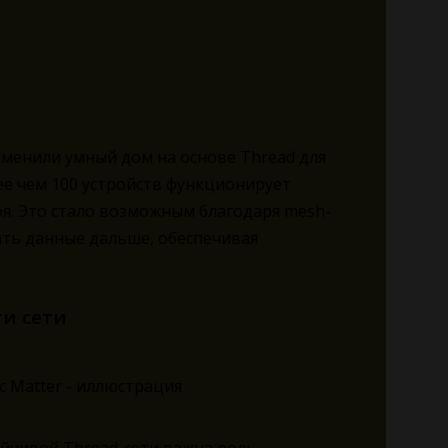
именили умный дом на основе Thread для
ее чем 100 устройств функционирует
оя. Это стало возможным благодаря mesh-
ать данные дальше, обеспечивая
и сети