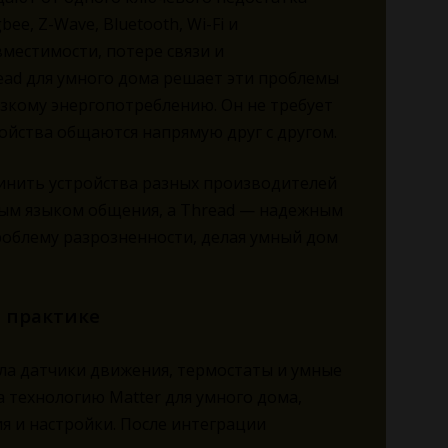
e, Z-Wave, Bluetooth, Wi-Fi и
местимости, потере связи и
ead для умного дома решает эти проблемы
зкому энергопотреблению. Он не требует
тройства общаются напрямую друг с другом.
инить устройства разных производителей
ьным языком общения, а Thread — надежным
роблему разрозненности, делая умный дом
а практике
ила датчики движения, термостаты и умные
 технологию Matter для умного дома,
 и настройки. После интеграции