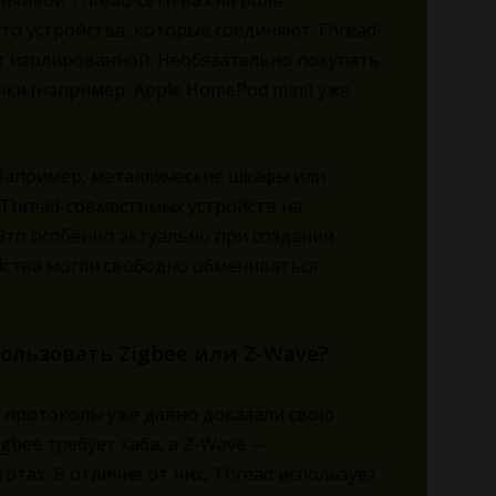
ойчивой Thread-сети важна роль
Это устройства, которые соединяют Thread-
удет изолированной. Необязательно покупать
и (например, Apple HomePod mini) уже
Например, металлические шкафы или
 Thread-совместимых устройств на
 Это особенно актуально при создании
ойства могли свободно обмениваться
ользовать Zigbee или Z-Wave?
и протоколы уже давно доказали свою
igbee требует хаба, а Z-Wave —
отах. В отличие от них, Thread использует