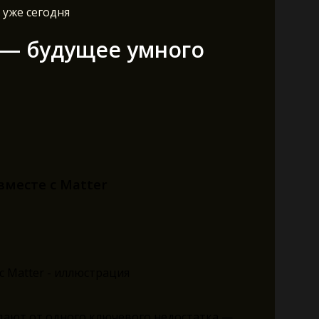
 уже сегодня
r — будущее умного
вместе с Matter
ают от одного ключевого недостатка —