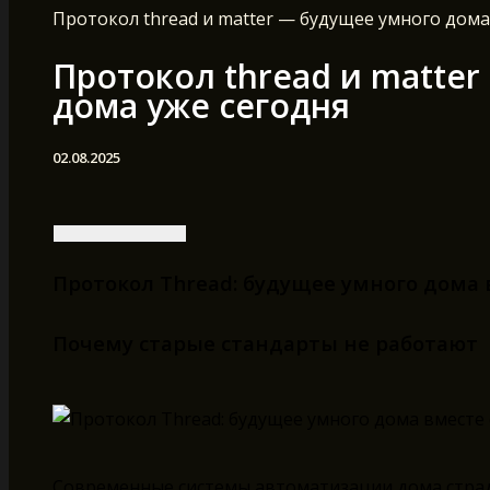
Протокол thread и matter — будущее умного дома
Протокол thread и matte
дома уже сегодня
02.08.2025
Протокол Thread: будущее умного дома 
Почему старые стандарты не работают
Современные системы автоматизации дома страд