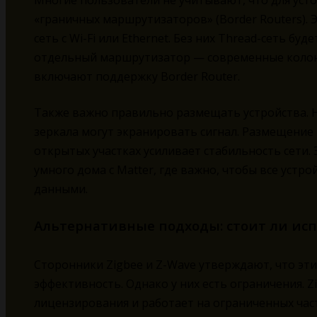
Многие пользователи не учитывают, что для уст
«граничных маршрутизаторов» (Border Routers). 
сеть с Wi-Fi или Ethernet. Без них Thread-сеть б
отдельный маршрутизатор — современные колонк
включают поддержку Border Router.
Также важно правильно размещать устройства. 
зеркала могут экранировать сигнал. Размещение
открытых участках усиливает стабильность сети.
умного дома с Matter, где важно, чтобы все устр
данными.
Альтернативные подходы: стоит ли исп
Сторонники Zigbee и Z-Wave утверждают, что эт
эффективность. Однако у них есть ограничения. Z
лицензирования и работает на ограниченных част