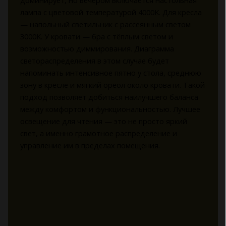
лампа с цветовой температурой 4000K. Для кресла
— напольный светильник с рассеянным светом
3000K. У кровати — бра с тёплым светом и
возможностью диммирования. Диаграмма
светораспределения в этом случае будет
напоминать интенсивное пятно у стола, среднюю
зону в кресле и мягкий ореол около кровати. Такой
подход позволяет добиться наилучшего баланса
между комфортом и функциональностью. Лучшее
освещение для чтения — это не просто яркий
свет, а именно грамотное распределение и
управление им в пределах помещения.