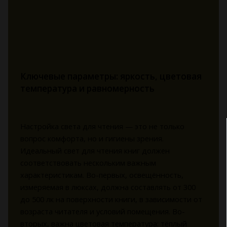
Ключевые параметры: яркость, цветовая
температура и равномерность
Настройка света для чтения — это не только
вопрос комфорта, но и гигиены зрения.
Идеальный свет для чтения книг должен
соответствовать нескольким важным
характеристикам. Во-первых, освещённость,
измеряемая в люксах, должна составлять от 300
до 500 лк на поверхности книги, в зависимости от
возраста читателя и условий помещения. Во-
вторых, важна цветовая температура: тёплый