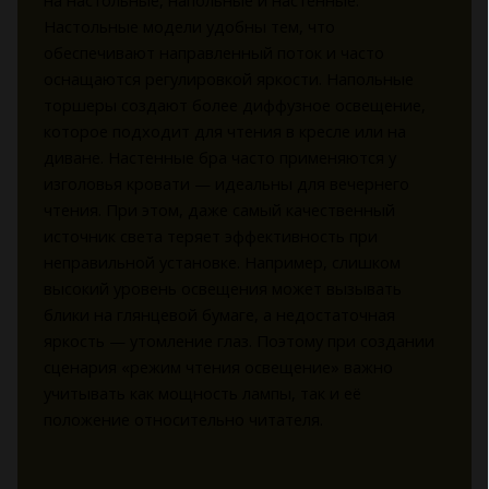
на настольные, напольные и настенные.
Настольные модели удобны тем, что
обеспечивают направленный поток и часто
оснащаются регулировкой яркости. Напольные
торшеры создают более диффузное освещение,
которое подходит для чтения в кресле или на
диване. Настенные бра часто применяются у
изголовья кровати — идеальны для вечернего
чтения. При этом, даже самый качественный
источник света теряет эффективность при
неправильной установке. Например, слишком
высокий уровень освещения может вызывать
блики на глянцевой бумаге, а недостаточная
яркость — утомление глаз. Поэтому при создании
сценария «режим чтения освещение» важно
учитывать как мощность лампы, так и её
положение относительно читателя.