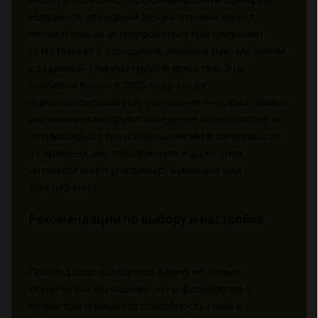
Например, «вечерний режим чтения» может
автоматически активироваться при снижении
естественного освещения, включая нужные лампы
с заданной температурой и яркостью. Это
особенно важно в 2025 году, когда
персонализированное освещение — норма. Умные
системы анализируют поведение пользователя и
оптимизируют световой сценарий в зависимости
от времени, местоположения и даже типа
читаемой книги (например, бумажная или
электронная).
Рекомендации по выбору и настройке
При подборе освещения важно не только
техническое оснащение, но и физиология. С
возрастом снижается способность глаза к