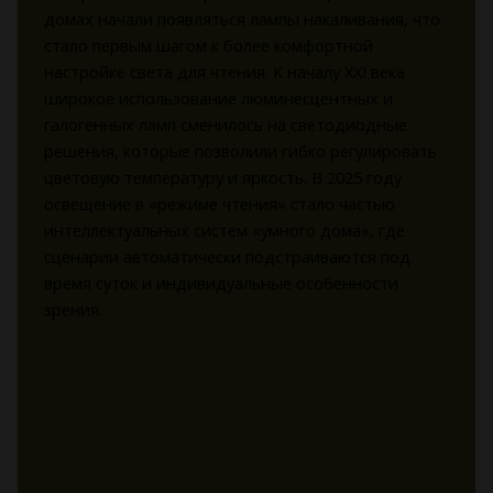
домах начали появляться лампы накаливания, что
стало первым шагом к более комфортной
настройке света для чтения. К началу XXI века
широкое использование люминесцентных и
галогенных ламп сменилось на светодиодные
решения, которые позволили гибко регулировать
цветовую температуру и яркость. В 2025 году
освещение в «режиме чтения» стало частью
интеллектуальных систем «умного дома», где
сценарии автоматически подстраиваются под
время суток и индивидуальные особенности
зрения.