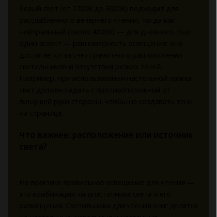
белый свет (от 2700K до 3000K) подходит для
расслабленного вечернего чтения, тогда как
нейтральный (около 4000K) — для дневного. Еще
один аспект — равномерность освещения: она
достигается за счёт грамотного расположения
светильников и отсутствия резких теней.
Например, при использовании настольной лампы
свет должен падать с противоположной от
пишущей руки стороны, чтобы не создавать тени
на странице.
Что важнее: расположение или источник
света?
На практике правильное освещение для чтения —
это комбинация типа источника света и его
размещения. Светильники для чтения книг делятся