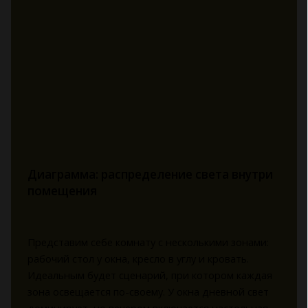
Диаграмма: распределение света внутри
помещения
Представим себе комнату с несколькими зонами:
рабочий стол у окна, кресло в углу и кровать.
Идеальным будет сценарий, при котором каждая
зона освещается по-своему. У окна дневной свет
доминирует, но вечером включается настольная