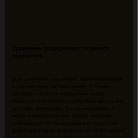
Сравнение традиционного и умного
освещения
Если сравнивать классические лампы накаливания
с современными светодиодными системами,
различия становятся очевидными. Лампы
прошлого не позволяли регулировать яркость или
цветовую температуру, быстро нагревались и
имели ограниченный срок службы. Напротив,
современные LED-светильники для чтения книг
энергоэффективны, долговечны (от 25 000 часов и
выше) и позволяют программировать сценарии.