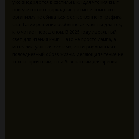
уже внедряются в светильники для чтения книг:
они учитывают циркадные ритмы и помогают
организму не сбиваться с естественного графика
сна. Такие решения особенно актуальны для тех,
кто читает перед сном. В 2025 году идеальный
свет для чтения книг — это не просто лампа, а
интеллектуальная система, интегрированная в
повседневный образ жизни, делающая чтение не
только приятным, но и безопасным для зрения.