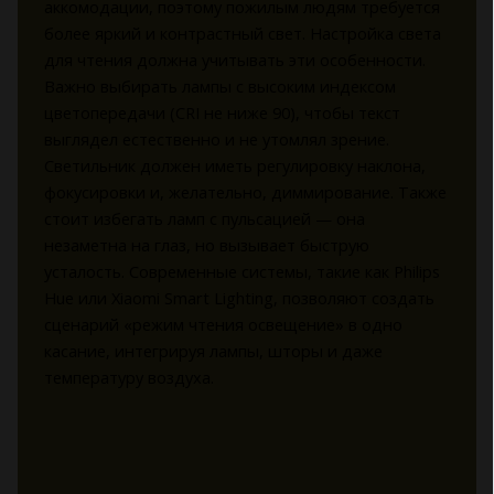
аккомодации, поэтому пожилым людям требуется
более яркий и контрастный свет. Настройка света
для чтения должна учитывать эти особенности.
Важно выбирать лампы с высоким индексом
цветопередачи (CRI не ниже 90), чтобы текст
выглядел естественно и не утомлял зрение.
Светильник должен иметь регулировку наклона,
фокусировки и, желательно, диммирование. Также
стоит избегать ламп с пульсацией — она
незаметна на глаз, но вызывает быструю
усталость. Современные системы, такие как Philips
Hue или Xiaomi Smart Lighting, позволяют создать
сценарий «режим чтения освещение» в одно
касание, интегрируя лампы, шторы и даже
температуру воздуха.