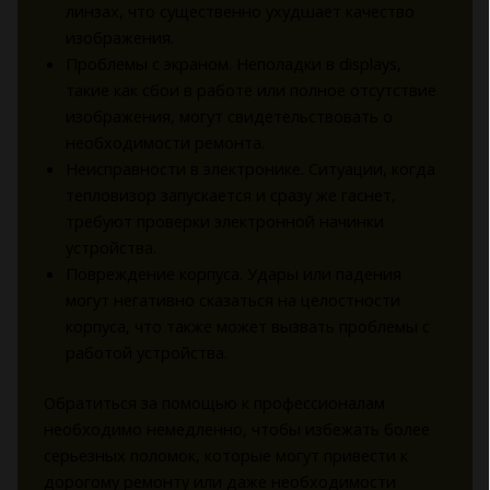
линзах, что существенно ухудшает качество
изображения.
Проблемы с экраном. Неполадки в displays,
такие как сбои в работе или полное отсутствие
изображения, могут свидетельствовать о
необходимости ремонта.
Неисправности в электронике. Ситуации, когда
тепловизор запускается и сразу же гаснет,
требуют проверки электронной начинки
устройства.
Повреждение корпуса. Удары или падения
могут негативно сказаться на целостности
корпуса, что также может вызвать проблемы с
работой устройства.
Обратиться за помощью к профессионалам
необходимо немедленно, чтобы избежать более
серьезных поломок, которые могут привести к
дорогому ремонту или даже необходимости