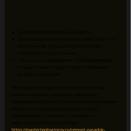
Гарантию на выполненные работы.
Использование оригинальных запчастей, что в
свою очередь улучшает характеристики
тепловизора после ремонта.
Советы по эксплуатации и техобслуживанию,
которые помогут предотвратить появление
проблем в будущем.
Обращение к профессионалам позволит вам
избежать множества рисков, связанных с
неправильной диагностикой или некачественным
ремонтом. Все работы будут выполнены с
максимальной точностью и учетом всех
характеристик вашего прибора.
https://masterteplovizorov.ru/remont-nasadok-