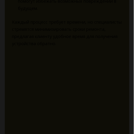
помогут избежать возможных повреждений в
будущем.
Каждый процесс требует времени, но специалисты
стремятся минимизировать сроки ремонта,
предлагая клиенту удобное время для получения
устройства обратно.