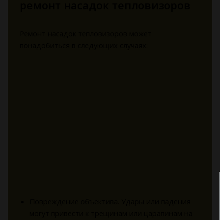
ремонт насадок тепловизоров
Ремонт насадок тепловизоров может
понадобиться в следующих случаях:
Повреждение объектива. Удары или падения
могут привести к трещинам или царапинам на