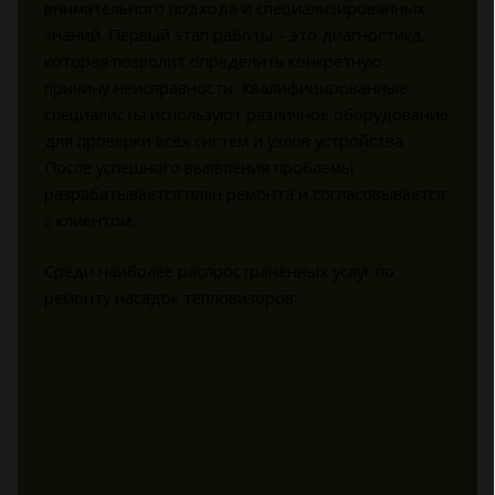
внимательного подхода и специализированных
знаний. Первый этап работы – это диагностика,
которая позволит определить конкретную
причину неисправности. Квалифицированные
специалисты используют различное оборудование
для проверки всех систем и узлов устройства.
После успешного выявления проблемы
разрабатывается план ремонта и согласовывается
с клиентом.
Среди наиболее распространенных услуг по
ремонту насадок тепловизоров: