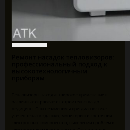
Ремонт насадок тепловизоров:
профессиональный подход к
высокотехнологичным
приборам
Тепловизоры находят широкое применение в
различных отраслях: от строительства до
медицины. Они незаменимы при диагностике
утечек тепла в зданиях, мониторинге состояния
электронных компонентов, выявлении проблем в
электросетях и многом другом. Однако, как и