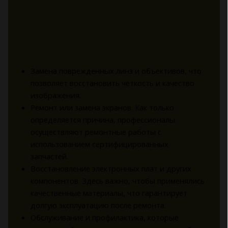
Замена поврежденных линз и объективов, что
позволяет восстановить четкость и качество
изображения.
Ремонт или замена экранов. Как только
определяется причина, профессионалы
осуществляют ремонтные работы с
использованием сертифицированных
запчастей.
Восстановление электронных плат и других
компонентов. Здесь важно, чтобы применялись
качественные материалы, что гарантирует
долгую эксплуатацию после ремонта.
Обслуживание и профилактика, которые