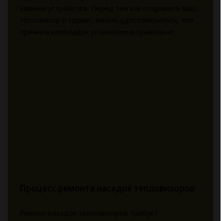
замены устройства. Перед тем как отправить ваш
тепловизор в сервис, важно удостовериться, что
причина неполадок установлена правильно.
Процесс ремонта насадок тепловизоров
Ремонт насадок тепловизоров требует