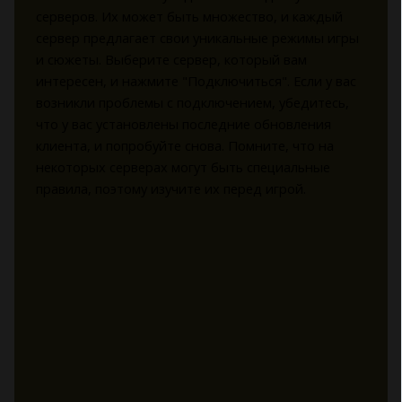
серверов. Их может быть множество, и каждый
сервер предлагает свои уникальные режимы игры
и сюжеты. Выберите сервер, который вам
интересен, и нажмите "Подключиться". Если у вас
возникли проблемы с подключением, убедитесь,
что у вас установлены последние обновления
клиента, и попробуйте снова. Помните, что на
некоторых серверах могут быть специальные
правила, поэтому изучите их перед игрой.