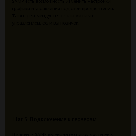
SAMP есть возможность изменить настройки
графики и управления под свои предпочтения.
Также рекомендуется ознакомиться с
управлением, если вы новичок.
Шаг 5: Подключение к серверам
В клиенте SAMP вы увидите список доступных