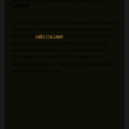
SAMP
Теперь, когда у вас есть оригинальная игра, можно
переходить к скачиванию клиента SAMP. Просто
зайдите на
сайт гта самп
и выберите последнюю
версию клиента для скачивания. Обычно файл
имеет расширение .exe, что делает процесс
установки достаточно простым. Запустите
загруженный файл и следуйте всем появляющимся
инструкциям на экране.