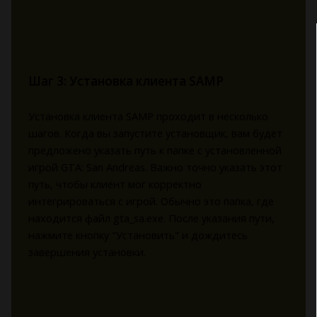
Шаг 3: Установка клиента SAMP
Установка клиента SAMP проходит в несколько
шагов. Когда вы запустите установщик, вам будет
предложено указать путь к папке с установленной
игрой GTA: San Andreas. Важно точно указать этот
путь, чтобы клиент мог корректно
интегрироваться с игрой. Обычно это папка, где
находится файл gta_sa.exe. После указания пути,
нажмите кнопку "Установить" и дождитесь
завершения установки.