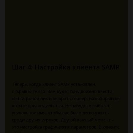
Шаг 4: Настройка клиента SAMP
Теперь, когда клиент SAMP установлен,
открывайте его. Вам будет предложено ввести
ваш игровой ник и выбрать сервер, на который вы
хотите присоединиться. Не забудьте выбрать
уникальное имя, чтобы вас было легко узнать
среди других игроков. Другой важный момент -
это настройка графических параметров. В клиенте