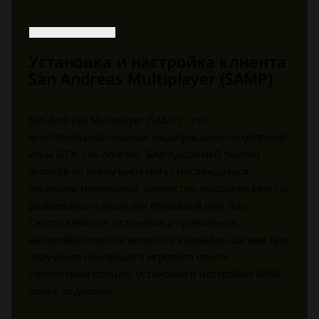
Установка и настройка клиента
San Andreas Multiplayer (SAMP)
San Andreas Multiplayer (SAMP) - это
многопользовательская модификация популярной
игры GTA: San Andreas. Благодаря ней тысячи
игроков по всему миру могут наслаждаться
веселыми моментами, совместно выполняя квесты,
развлекаясь и исследуя огромный мир Лос-
Сантоса вместе. Установка и правильная
настройка клиента являются важными шагами для
получения наилучшего игрового опыта.
Рассмотрим процесс установки и настройки SAMP
более подробно.