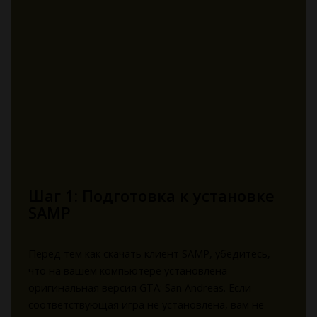
Шаг 1: Подготовка к установке
SAMP
Перед тем как скачать клиент SAMP, убедитесь,
что на вашем компьютере установлена
оригинальная версия GTA: San Andreas. Если
соответствующая игра не установлена, вам не