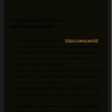
Полезные советы и
рекомендации
Регулярно проверяйте сайт
https://samp.world/
на обновления клиента и новые режимы игры.
Не забывайте следить за обновлениями вашей
версии GTA: San Andreas, чтобы избежать
проблем с совместимостью.
Изучите моды и коллекции контента, доступные
на сайте гта самп, чтобы сделать ваш игровой
опыт более разнообразным.
Подписывайтесь на соцсети сообщества SAMP,
чтобы быть в курсе свежих новостей и событий.
Соблюдение этих шагов поможет вам установить
и настроить клиент SAMP без особых трудностей.