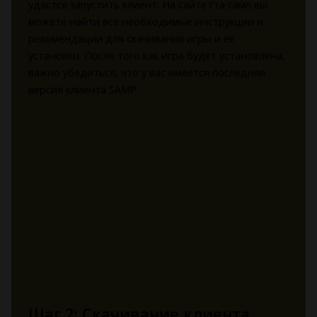
удастся запустить клиент. На сайте гта самп вы
можете найти все необходимые инструкции и
рекомендации для скачивания игры и ее
установки. После того как игра будет установлена,
важно убедиться, что у вас имеется последняя
версия клиента SAMP.
Шаг 2: Скачивание клиента