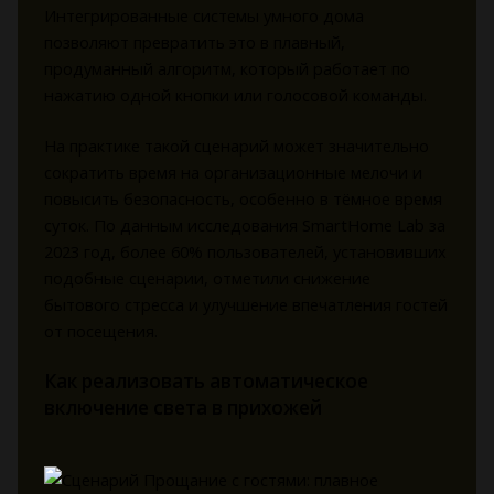
Интегрированные системы умного дома
позволяют превратить это в плавный,
продуманный алгоритм, который работает по
нажатию одной кнопки или голосовой команды.
На практике такой сценарий может значительно
сократить время на организационные мелочи и
повысить безопасность, особенно в тёмное время
суток. По данным исследования SmartHome Lab за
2023 год, более 60% пользователей, установивших
подобные сценарии, отметили снижение
бытового стресса и улучшение впечатления гостей
от посещения.
Как реализовать автоматическое
включение света в прихожей