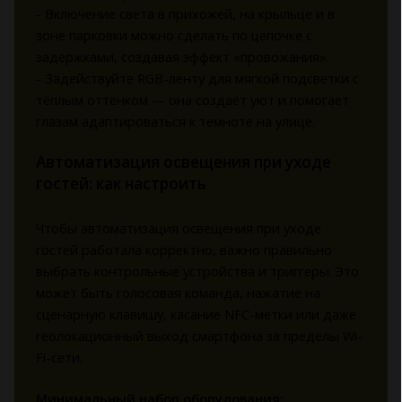
- Включение света в прихожей, на крыльце и в
зоне парковки можно сделать по цепочке с
задержками, создавая эффект «провожания».
- Задействуйте RGB-ленту для мягкой подсветки с
тёплым оттенком — она создаёт уют и помогает
глазам адаптироваться к темноте на улице.
Автоматизация освещения при уходе
гостей: как настроить
Чтобы автоматизация освещения при уходе
гостей работала корректно, важно правильно
выбрать контрольные устройства и триггеры. Это
может быть голосовая команда, нажатие на
сценарную клавишу, касание NFC-метки или даже
геолокационный выход смартфона за пределы Wi-
Fi-сети.
Минимальный набор оборудования: