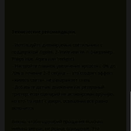
Технические рекомендации:
- Используйте диммируемые светильники с
поддержкой Zigbee, Z-Wave или Wi-Fi (например,
Philips Hue, Aqara или Yeelight).
- Настройте плавное увеличение яркости с 0% до
70% в течение 2–3 секунд — это создаёт эффект
«живого света», не раздражает глаза.
- Добавьте датчик движения как резервный
триггер: если сценарий не активирован вручную,
но кто-то идёт к двери, освещение всё равно
включится.
Важно, чтобы сценарий прощания включал
именно мягкое, не резкое освещение. Это