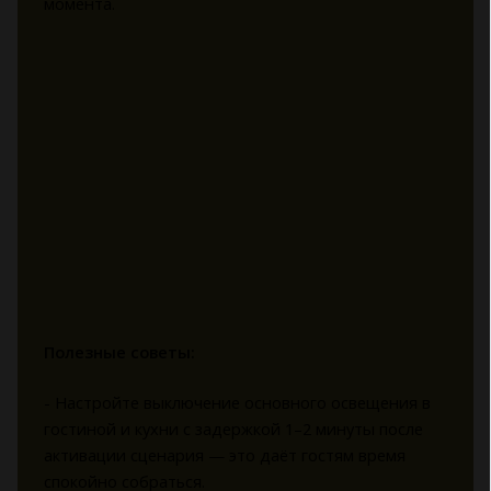
момента.
Полезные советы:
- Настройте выключение основного освещения в
гостиной и кухни с задержкой 1–2 минуты после
активации сценария — это даёт гостям время
спокойно собраться.