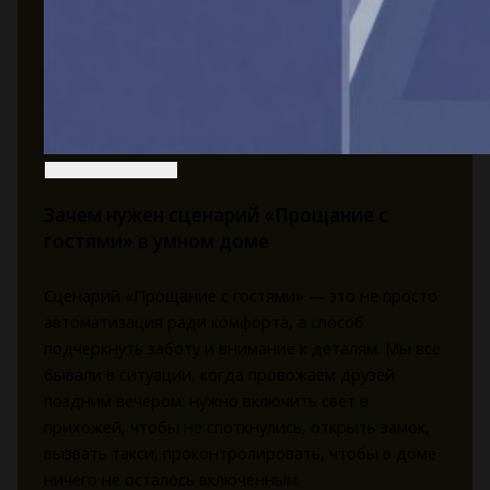
Зачем нужен сценарий «Прощание с
гостями» в умном доме
Сценарий «Прощание с гостями» — это не просто
автоматизация ради комфорта, а способ
подчеркнуть заботу и внимание к деталям. Мы все
бывали в ситуации, когда провожаем друзей
поздним вечером: нужно включить свет в
прихожей, чтобы не споткнулись, открыть замок,
вызвать такси, проконтролировать, чтобы в доме
ничего не осталось включенным.