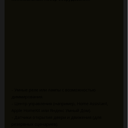
- Умные реле или лампы с возможностью
диммирования.
- Центр управления (например, Home Assistant,
Apple HomeKit или Яндекс Умный Дом).
- Датчики открытия двери и движения (для
резервных сценариев).