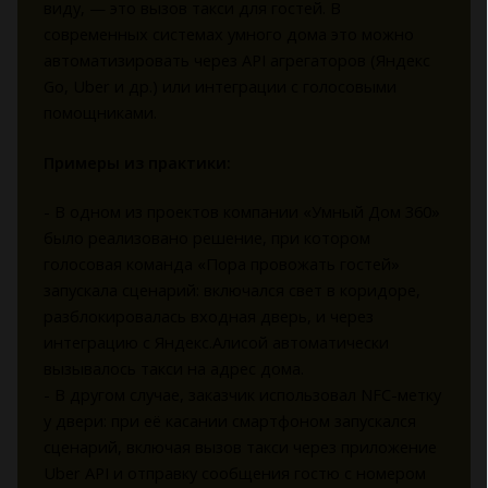
виду, — это вызов такси для гостей. В
современных системах умного дома это можно
автоматизировать через API агрегаторов (Яндекс
Go, Uber и др.) или интеграции с голосовыми
помощниками.
Примеры из практики:
- В одном из проектов компании «Умный Дом 360»
было реализовано решение, при котором
голосовая команда «Пора провожать гостей»
запускала сценарий: включался свет в коридоре,
разблокировалась входная дверь, и через
интеграцию с Яндекс.Алисой автоматически
вызывалось такси на адрес дома.
- В другом случае, заказчик использовал NFC-метку
у двери: при её касании смартфоном запускался
сценарий, включая вызов такси через приложение
Uber API и отправку сообщения гостю с номером