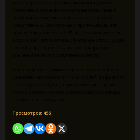
модное решение, а практичный инструмент
управления домашним пространством. Умные
технологии позволяют сделать этот процесс
интуитивным, безопасным и приятным как для
хозяев, так и для гостей. Плавное включение света
в прихожей, автоматизация освещения при уходе
гостей и вызов такси — всё это превращает
обычный вечер в продуманный ритуал.
Учитывая, что стоимость реализации базового
сценария начинается от 7 000 рублей, а эффект от
него ощущается уже с первого использования,
можно с уверенностью сказать: комфорт теперь
начинается с прощания.
Просмотров:
456