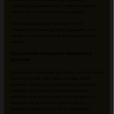
- Добавьте уведомление на телефон хозяина о
статусе такси, чтобы избежать задержек.
Таким образом, вызов такси для гостей
становится не только удобной функцией, но и
частью гостеприимства, где всё предусмотрено
заранее.
Прощальное освещение: внимание к
деталям
Прощальное освещение для дома — это не только
свет в прихожей. Некоторые системы также
включают подсветку наружной входной группы,
освещают дорожку к воротам или калитке,
особенно если дом находится за городом. Это
повышает безопасность и демонстрирует
внимание к комфорту гостей до последнего