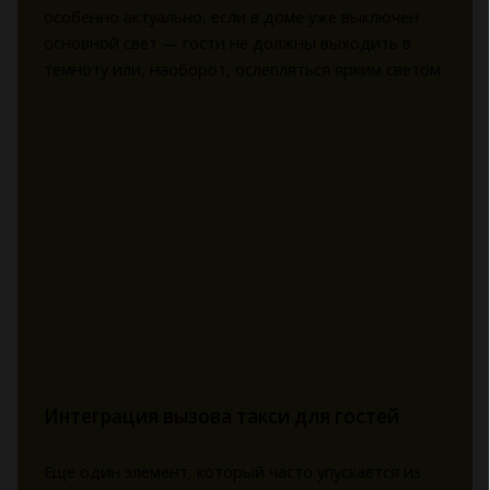
особенно актуально, если в доме уже выключен
основной свет — гости не должны выходить в
темноту или, наоборот, ослепляться ярким светом.
Интеграция вызова такси для гостей
Еще один элемент, который часто упускается из