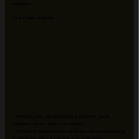
машины.
Что стоит учесть:
- Необходима авторизация в сервисе такси
(обычно через токен или OAuth).
- Уточните возможность выбора класса машины и
количества мест в параметрах сценария.