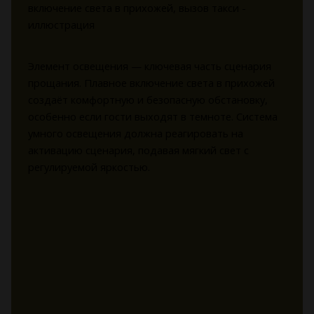
Элемент освещения — ключевая часть сценария
прощания. Плавное включение света в прихожей
создаёт комфортную и безопасную обстановку,
особенно если гости выходят в темноте. Система
умного освещения должна реагировать на
активацию сценария, подавая мягкий свет с
регулируемой яркостью.