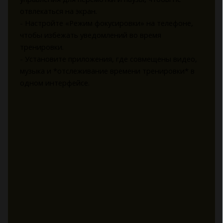
отвлекаться на экран.
- Настройте «Режим фокусировки» на телефоне,
чтобы избежать уведомлений во время
тренировки.
- Установите приложения, где совмещены видео,
музыка и *отслеживание времени тренировки* в
одном интерфейсе.