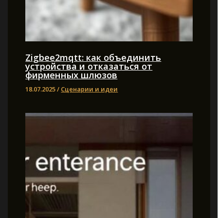
Zigbee2mqtt: как объединить
устройства и отказаться от
фирменных шлюзов
18.07.2025
/
Сценарии и идеи