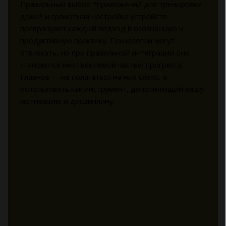
Правильный выбор *приложений для тренировки
дома* и грамотная настройка устройств
превращают каждый подход в осознанную и
продуктивную практику. Технологии могут
отвлекать, но при правильной интеграции они
становятся неотъемлемой частью прогресса.
Главное — не полагаться на них слепо, а
использовать как инструмент, дополняющий вашу
мотивацию и дисциплину.