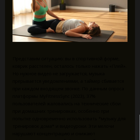
Представим ситуацию: вы в спортивной форме,
коврик расстелен, осталось только нажать «Плей».
Но нужное видео не загружается, музыка
прерывается уведомлениями, а таймер сбивается
при каждом входящем звонке. По данным опроса
платформы MyFitnessSync (2023), 37%
пользователей жаловались на технические сбои
при домашних тренировках, особенно при
попытке одновременно использовать *музыку для
тренировок дома* и видеоуроки. Эти мелочи
нарушают концентрацию и снижают