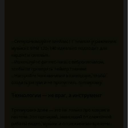
- Синхронизируйте плейлист с темпом упражнения:
музыка с BPM 120–140 идеально подходит для
кардио и силовых.
- Используйте фитнес-часы с вибросигналом,
чтобы не проверять таймер глазами.
- Настройте напоминания в календаре, чтобы
создать ритуал и не пропустить тренировку.
Технологии — не враг, а инструмент
Тренировка дома — это не только про коврик и
гантели. Это сценарий, зависящий от слаженной
работы видео, музыки и отслеживания времени.