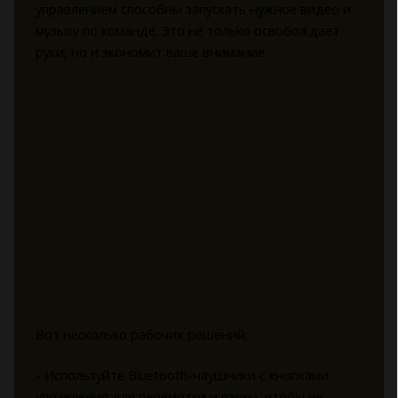
управлением способны запускать нужное видео и
музыку по команде. Это не только освобождает
руки, но и экономит ваше внимание.
Вот несколько рабочих решений:
- Используйте Bluetooth-наушники с кнопками
управления для перемотки и паузы, чтобы не