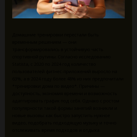
Домашние тренировки перестали быть
временным решением — они
трансформировались в устойчивую часть
спортивной рутины. Согласно исследованию
Statista, с 2020 по 2024 год количество
пользователей фитнес-приложений выросло на
63%, а в 2024 году более 48% из них предпочитали
*тренировки дома по видео*. Причины —
доступность, экономия времени и возможность
адаптировать график под себя. Однако с ростом
популярности такой формы занятий возникли и
новые вызовы: как быстро запустить нужное
видео, подобрать подходящую музыку и точно
отслеживать время подходов и отдыха.