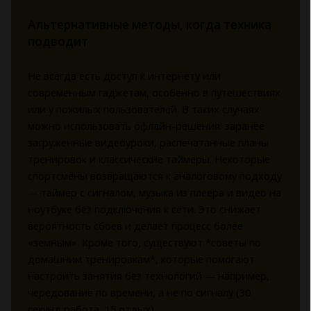
Альтернативные методы, когда техника
подводит
Не всегда есть доступ к интернету или
современным гаджетам, особенно в путешествиях
или у пожилых пользователей. В таких случаях
можно использовать офлайн-решения: заранее
загруженные видеоуроки, распечатанные планы
тренировок и классические таймеры. Некоторые
спортсмены возвращаются к аналоговому подходу
— таймер с сигналом, музыка из плеера и видео на
ноутбуке без подключения к сети. Это снижает
вероятность сбоев и делает процесс более
«земным». Кроме того, существуют *советы по
домашним тренировкам*, которые помогают
настроить занятия без технологий — например,
чередование по времени, а не по сигналу (30
секунд работа, 15 отдых).