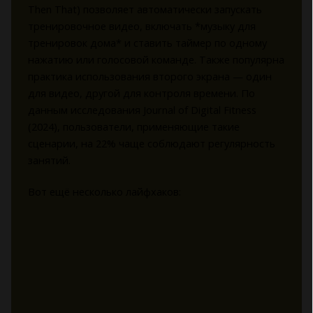
Then That) позволяет автоматически запускать
тренировочное видео, включать *музыку для
тренировок дома* и ставить таймер по одному
нажатию или голосовой команде. Также популярна
практика использования второго экрана — один
для видео, другой для контроля времени. По
данным исследования Journal of Digital Fitness
(2024), пользователи, применяющие такие
сценарии, на 22% чаще соблюдают регулярность
занятий.
Вот ещё несколько лайфхаков: