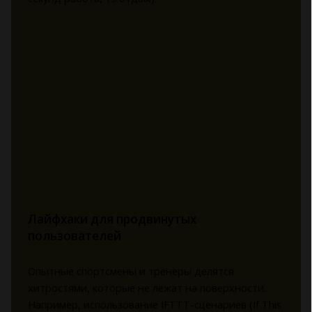
Лайфхаки для продвинутых
пользователей
Опытные спортсмены и тренеры делятся
хитростями, которые не лежат на поверхности.
Например, использование IFTTT-сценариев (If This