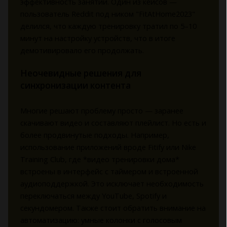
эффективность занятий. Один из кейсов —
пользователь Reddit под ником "FitAtHome2023"
делился, что каждую тренировку тратил по 5–10
минут на настройку устройств, что в итоге
демотивировало его продолжать.
Неочевидные решения для
синхронизации контента
Многие решают проблему просто — заранее
скачивают видео и составляют плейлист. Но есть и
более продвинутые подходы. Например,
использование приложений вроде Fitify или Nike
Training Club, где *видео тренировки дома*
встроены в интерфейс с таймером и встроенной
аудиоподдержкой. Это исключает необходимость
переключаться между YouTube, Spotify и
секундомером. Также стоит обратить внимание на
автоматизацию: умные колонки с голосовым