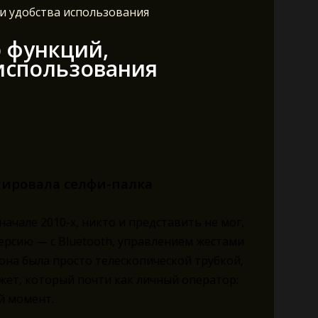
 и удобства использования
р функций,
использования
нировала селфи-палка
ачале 2010-х, никто и представить не мог,
версию — с Bluetooth, управлением жестами
она была просто телескопической трубкой,
жет, который почти как личный оператор:
й момент.