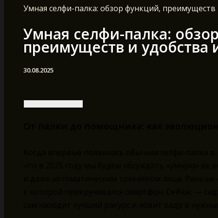
Умная селфи-палка: обзор функций, преимуществ
Умная селфи-палка: обзо
преимуществ и удобства 
30.08.2025
От палки до помощника: как эволюцио
Когда впервые появилась обычная селфи-палка в н
что в 2025 году мы будем обсуждать «умную» ее 
и даже автоматическим трекингом лица. Раньше 
к которой прикручивался смартфон. Сейчас — гад
сам находит лучший ракурс и ловит кадр в нужны