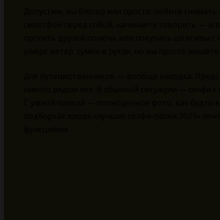
Допустим, вы блогер или просто любите снимать 
смартфон перед собой, начинаете говорить — и в
просить друзей помочь или покупать штативы с п
улице: ветер, сумки в руках, но вы просто машет
Для путешественников — вообще находка. Представ
никого рядом нет. В обычной ситуации — селфи с
С умной палкой — полноценное фото, как будто 
подборках вроде «лучшие селфи-палки 2023» поч
функциями.