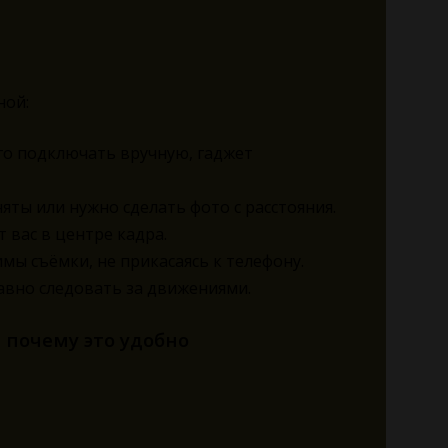
ной:
го подключать вручную, гаджет
яты или нужно сделать фото с расстояния.
 вас в центре кадра.
ы съёмки, не прикасаясь к телефону.
авно следовать за движениями.
 почему это удобно