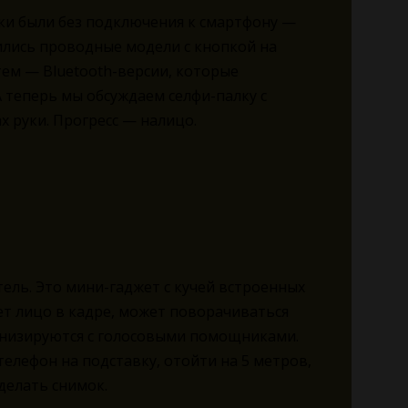
лки были без подключения к смартфону —
ились проводные модели с кнопкой на
тем — Bluetooth-версии, которые
А теперь мы обсуждаем селфи-палку с
х руки. Прогресс — налицо.
тель. Это мини-гаджет с кучей встроенных
ет лицо в кадре, может поворачиваться
онизируются с голосовыми помощниками.
телефон на подставку, отойти на 5 метров,
делать снимок.