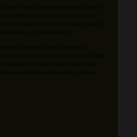
сторис. С умной селфи-палкой вы ставите
сё, техника делает остальное. Не нужно
ультами. Особенно круто это работает на
е ладонью — и получаете фото.
ьте: стоите на скале, сзади закат,
 вытянутой рукой и половина лица в кадре.
вас снимал фотограф. Именно поэтому в
ти всегда фигурируют модели с такими