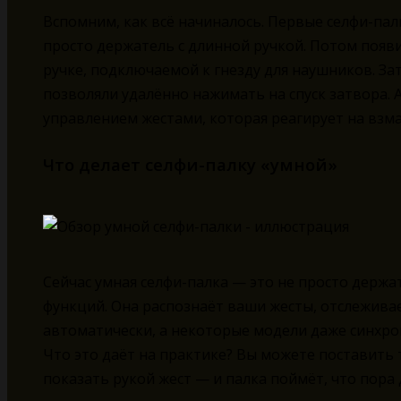
Вспомним, как всё начиналось. Первые селфи-па
просто держатель с длинной ручкой. Потом появ
ручке, подключаемой к гнезду для наушников. За
позволяли удалённо нажимать на спуск затвора. 
управлением жестами, которая реагирует на взма
Что делает селфи-палку «умной»
Сейчас умная селфи-палка — это не просто держа
функций. Она распознаёт ваши жесты, отслежива
автоматически, а некоторые модели даже синхр
Что это даёт на практике? Вы можете поставить 
показать рукой жест — и палка поймёт, что пора 