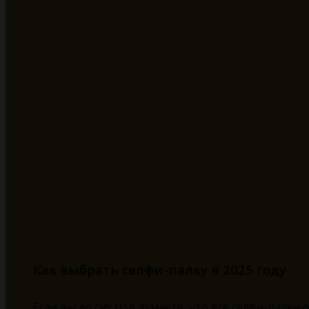
Как выбрать селфи-палку в 2025 году
Если вы до сих пор думаете, что все селфи-палки 