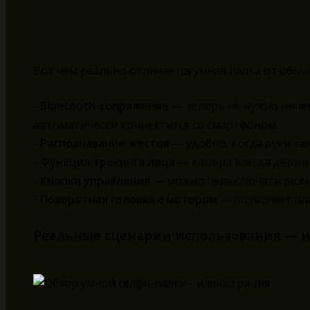
Вот чем реально отличается умная палка от обыч
-
Bluetooth-сопряжение
— теперь не нужно ниче
автоматически коннектится со смартфоном.
-
Распознавание жестов
— удобно, когда руки зан
-
Функция трекинга лица
— камера всегда держит
-
Кнопки управления
— можно переключать режим
-
Поворотная головка с мотором
— позволяет пл
Реальные сценарии использования — и