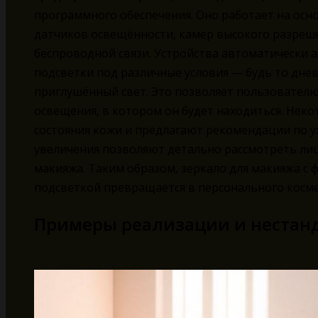
программного обеспечения. Оно работает на осн
датчиков освещённости, камер высокого разреше
беспроводной связи. Устройства автоматически 
подсветки под различные условия — будь то дне
приглушённый свет. Это позволяет пользователю
освещения, в котором он будет находиться. Нек
состояния кожи и предлагают рекомендации по у
увеличения позволяют детально рассмотреть лиц
макияжа. Таким образом, зеркало для макияжа с
подсветкой превращается в персонального косме
Примеры реализации и нестан