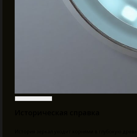
Историческая справка
История зеркал уходит корнями в глубокую древ