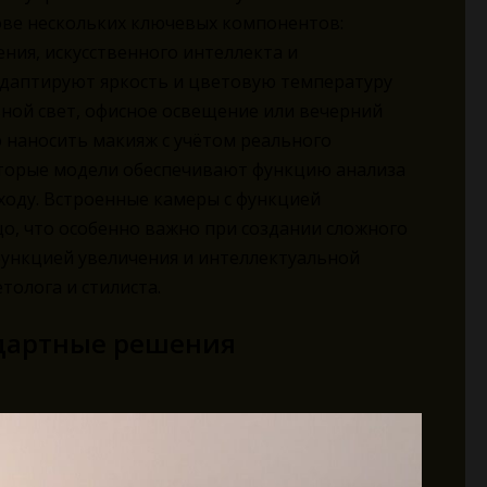
ове нескольких ключевых компонентов:
ния, искусственного интеллекта и
адаптируют яркость и цветовую температуру
вной свет, офисное освещение или вечерний
 наносить макияж с учётом реального
оторые модели обеспечивают функцию анализа
ходу. Встроенные камеры с функцией
о, что особенно важно при создании сложного
 функцией увеличения и интеллектуальной
толога и стилиста.
дартные решения