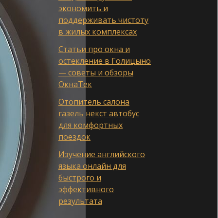
экономить и
поддерживать чистоту
в жилых комплексах
Статьи про окна и
остекление в Голицыно
— советы и обзоры
ОкнаТек
Отопитель салона
газель некст автобус
для комфортных
поездок
Изучение английского
языка онлайн для
быстрого и
эффективного
результата