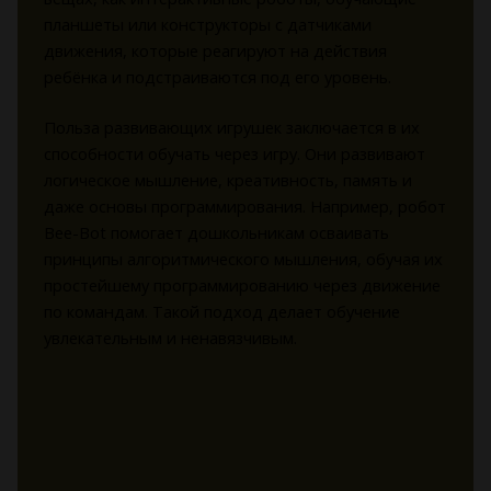
планшеты или конструкторы с датчиками
движения, которые реагируют на действия
ребёнка и подстраиваются под его уровень.
Польза развивающих игрушек заключается в их
способности обучать через игру. Они развивают
логическое мышление, креативность, память и
даже основы программирования. Например, робот
Bee-Bot помогает дошкольникам осваивать
принципы алгоритмического мышления, обучая их
простейшему программированию через движение
по командам. Такой подход делает обучение
увлекательным и ненавязчивым.