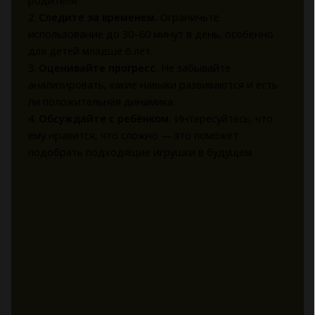
родителя.
2.
Следите за временем.
Ограничьте
использование до 30–60 минут в день, особенно
для детей младше 6 лет.
3.
Оценивайте прогресс.
Не забывайте
анализировать, какие навыки развиваются и есть
ли положительная динамика.
4.
Обсуждайте с ребёнком.
Интересуйтесь, что
ему нравится, что сложно — это поможет
подобрать подходящие игрушки в будущем.