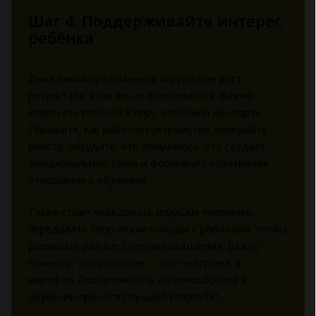
Шаг 4. Поддерживайте интерес
ребёнка
Даже самая продуманная игрушка не даст
результата, если ею не пользоваться. Важно
вовлекать ребёнка в игру, особенно на старте.
Покажите, как работает устройство, поиграйте
вместе, обсудите, что получилось. Это создаёт
эмоциональную связь и формирует позитивное
отношение к обучению.
Также стоит чередовать игрушки: например,
чередовать творческие наборы с роботами, чтобы
развивать разные стороны мышления. Важно
помнить, что развитие — это не спринт, а
марафон. Постепенность и разнообразие в
обучении приносят лучший результат.