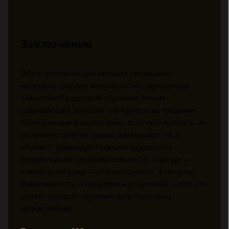
Заключение
Обзор развивающих игрушек показывает,
насколько широки возможности современных
технологий в детском обучении. Умные
развивающие игрушки становятся настоящими
помощниками в воспитании, если использовать их
осознанно. Они не только развлекают, но и
обучают, формируют навыки будущего и
поддерживают любознательность. Главное —
помнить: игрушка — это инструмент, а не цель.
Вовлечённость и поддержка родителей — вот что
делает процесс обучения действительно
эффективным.