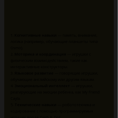
1.
Когнитивные навыки
— память, внимание,
логика (например, обучающие планшеты типа
Osmo).
2.
Моторика и координация
— игрушки с
физическим взаимодействием, такие как
интерактивные конструкторы.
3.
Языковое развитие
— говорящие игрушки,
обучающие английскому или другим языкам.
4.
Эмоциональный интеллект
— игрушки,
реагирующие на эмоции ребёнка, как My Friend
Cayla.
5.
Технические навыки
— робототехника и
кодирование с помощью программируемых
игрушек вроде Dash & Dot.