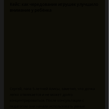
Кейс: как чередование игрушек улучшило
внимание у ребёнка
Сергей, папа 5-летней Алисы, заметил, что дочка
легко отвлекается и не может долго
концентрироваться. После консультации с
педагогом они начали использовать умные