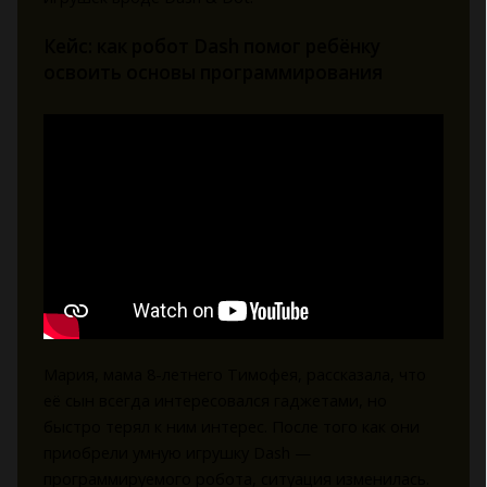
Кейс: как робот Dash помог ребёнку
освоить основы программирования
Мария, мама 8-летнего Тимофея, рассказала, что
её сын всегда интересовался гаджетами, но
быстро терял к ним интерес. После того как они
приобрели умную игрушку Dash —
программируемого робота, ситуация изменилась.