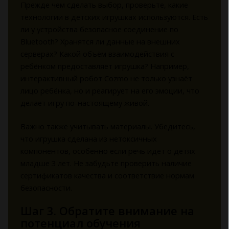
Прежде чем сделать выбор, проверьте, какие
технологии в детских игрушках используются. Есть
ли у устройства безопасное соединение по
Bluetooth? Хранятся ли данные на внешних
серверах? Какой объём взаимодействия с
ребёнком предоставляет игрушка? Например,
интерактивный робот Cozmo не только узнаёт
лицо ребёнка, но и реагирует на его эмоции, что
делает игру по-настоящему живой.
Важно также учитывать материалы. Убедитесь,
что игрушка сделана из нетоксичных
компонентов, особенно если речь идёт о детях
младше 3 лет. Не забудьте проверить наличие
сертификатов качества и соответствие нормам
безопасности.
Шаг 3. Обратите внимание на
потенциал обучения