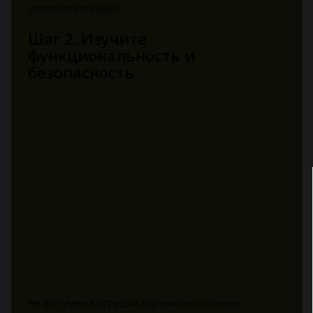
усложнения задач.
Шаг 2. Изучите
функциональность и
безопасность
Не все умные игрушки одинаково полезны.