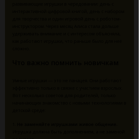
развивающие игрушки в чередовании: день с
интерактивной цифровой книгой, день с набором
для творчества и один игровой день с роботом-
инструктором. Через месяц Алиса стала дольше
удерживать внимание и с интересом объясняла,
как работают игрушки, что раньше было для неё
сложно.
Что важно помнить новичкам
Умные игрушки — это не панацея. Они работают
эффективно только в связке с участием взрослых.
Вот несколько советов для родителей, только
начинающих знакомство с новыми технологиями в
детской среде:
1.
Не заменяйте игрушками живое общение.
Игрушка должна быть дополнением, а не заменой