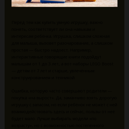
Перед тем как купить умную игрушку, важно
понять, соответствует ли она навыкам и
интересам ребёнка. Игрушка, слишком сложная
для малыша, вызовет разочарование, а слишком
простая — быстро надоест. Например,
интерактивные говорящие книги подойдут
малышам от 1 до 3 лет, а вот наборы LEGO Boost
— детям от 7 лет и старше, увлечённым
конструированием и техникой.
Ошибка, которую часто совершают родители —
покупка «на вырост». Да, заманчиво взять дорогую
игрушку с запасом, но если ребёнок не может с ней
взаимодействовать здесь и сейчас, пользы от неё
будет мало. Лучше выбирать модели «по
возрасту», но с возможностью постепенного