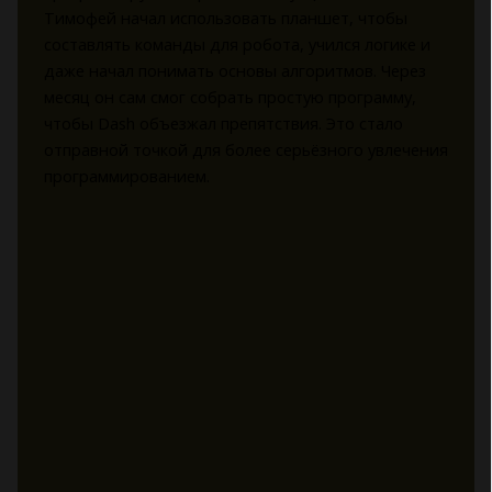
Тимофей начал использовать планшет, чтобы
составлять команды для робота, учился логике и
даже начал понимать основы алгоритмов. Через
месяц он сам смог собрать простую программу,
чтобы Dash объезжал препятствия. Это стало
отправной точкой для более серьёзного увлечения
программированием.