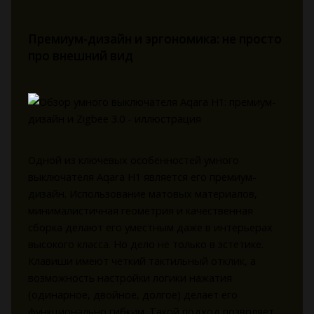
Премиум-дизайн и эргономика: не просто
про внешний вид
Одной из ключевых особенностей умного
выключателя Aqara H1 является его премиум-
дизайн. Использование матовых материалов,
минималистичная геометрия и качественная
сборка делают его уместным даже в интерьерах
высокого класса. Но дело не только в эстетике.
Клавиши имеют четкий тактильный отклик, а
возможность настройки логики нажатия
(одинарное, двойное, долгое) делает его
функционально гибким. Такой подход позволяет