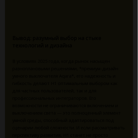
Вывод: разумный выбор на стыке
технологий и дизайна
В условиях 2025 года, когда рынок насыщен
разноплановыми решениями, *премиум-дизайн
умного выключателя Aqara*, его надежность и
гибкость делают H1 оптимальным выбором как
для частных пользователей, так и для
профессиональных интеграторов. Его
возможности не ограничиваются включением и
выключением света — это полноценный элемент
умной среды, способный адаптироваться под
сценарии любой сложности. И если рассматривать
перспективу развития, H1 станет не просто