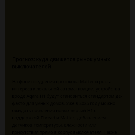
Прогноз: куда движется рынок умных
выключателей
На фоне внедрения протокола Matter и роста
интереса к локальной автоматизации, устройства
вроде Aqara H1 будут становиться стандартом де-
факто для умных домов. Уже в 2025 году можно
ожидать появления новых версий H1 с
поддержкой Thread и Matter, добавлением
датчиков температуры, влажности или
присутствия прямо в корпус выключателя. Также