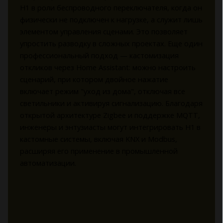
H1 в роли беспроводного переключателя, когда он
физически не подключен к нагрузке, а служит лишь
элементом управления сценами. Это позволяет
упростить разводку в сложных проектах. Еще один
профессиональный подход — кастомизация
откликов через Home Assistant: можно настроить
сценарий, при котором двойное нажатие
включает режим "уход из дома", отключая все
светильники и активируя сигнализацию. Благодаря
открытой архитектуре Zigbee и поддержке MQTT,
инженеры и энтузиасты могут интегрировать H1 в
кастомные системы, включая KNX и Modbus,
расширяя его применение в промышленной
автоматизации.