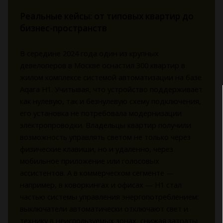
Реальные кейсы: от типовых квартир до
бизнес-пространств
В середине 2024 года один из крупных
девелоперов в Москве оснастил 300 квартир в
жилом комплексе системой автоматизации на базе
Aqara H1. Учитывая, что устройство поддерживает
как нулевую, так и безнулевую схему подключения,
его установка не потребовала модернизации
электропроводки. Владельцы квартир получили
возможность управлять светом не только через
физические клавиши, но и удаленно, через
мобильное приложение или голосовых
ассистентов. А в коммерческом сегменте —
например, в коворкингах и офисах — H1 стал
частью системы управления энергопотреблением:
выключатели автоматически отключают свет и
технику в неиспользуемых зонах, снижая затраты