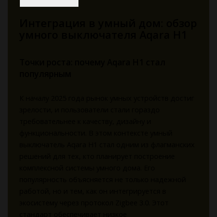
Интеграция в умный дом: обзор
умного выключателя Aqara H1
Точки роста: почему Aqara H1 стал
популярным
К началу 2025 года рынок умных устройств достиг
зрелости, и пользователи стали гораздо
требовательнее к качеству, дизайну и
функциональности. В этом контексте умный
выключатель Aqara H1 стал одним из флагманских
решений для тех, кто планирует построение
комплексной системы умного дома. Его
популярность объясняется не только надежной
работой, но и тем, как он интегрируется в
экосистему через протокол Zigbee 3.0. Этот
стандарт обеспечивает низкое