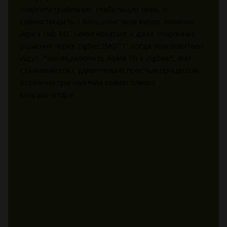
энергопотребление, стабильную связь и
совместимость с большинством хабов, включая
Aqara Hub M2, Home Assistant и даже сторонние
решения через Zigbee2MQTT. Когда пользователи
ищут, *как подключить Aqara H1 к Zigbee*, они
сталкиваются с удивительно простым процессом,
особенно при наличии совместимого
координатора.