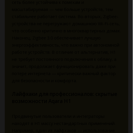
сеть более устойчива к помехам и
масштабируемая — чем больше устройств, тем
стабильнее работает система. Во-вторых, Zigbee-
устройства не перегружают домашнюю Wi-Fi-сеть,
что особенно критично в многоквартирных домах.
Наконец, Zigbee 3.0 обеспечивает лучшую
энергоэффективность, что важно при автономной
работе устройств. В отличие от альтернатив, H1
не требует постоянного подключения к облаку, а
значит, продолжает функционировать даже при
потере интернета — критически важный фактор
для безопасности и комфорта.
Лайфхаки для профессионалов: скрытые
возможности Aqara H1
Продвинутые пользователи и интеграторы
находят в H1 массу нестандартных применений.
Например, один из лайфхаков — использование