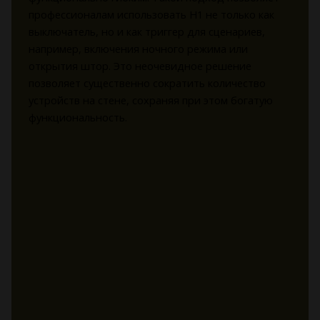
профессионалам использовать H1 не только как
выключатель, но и как триггер для сценариев,
например, включения ночного режима или
открытия штор. Это неочевидное решение
позволяет существенно сократить количество
устройств на стене, сохраняя при этом богатую
функциональность.