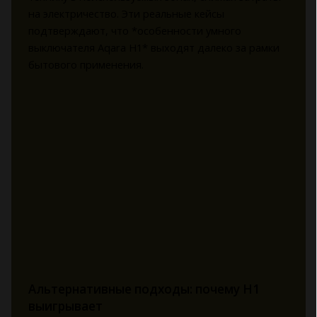
на электричество. Эти реальные кейсы
подтверждают, что *особенности умного
выключателя Aqara H1* выходят далеко за рамки
бытового применения.
Альтернативные подходы: почему H1
выигрывает