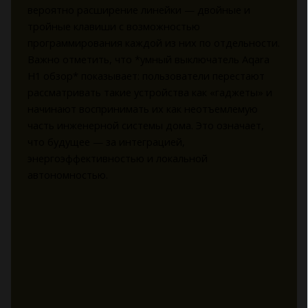
вероятно расширение линейки — двойные и
тройные клавиши с возможностью
программирования каждой из них по отдельности.
Важно отметить, что *умный выключатель Aqara
H1 обзор* показывает: пользователи перестают
рассматривать такие устройства как «гаджеты» и
начинают воспринимать их как неотъемлемую
часть инженерной системы дома. Это означает,
что будущее — за интеграцией,
энергоэффективностью и локальной
автономностью.