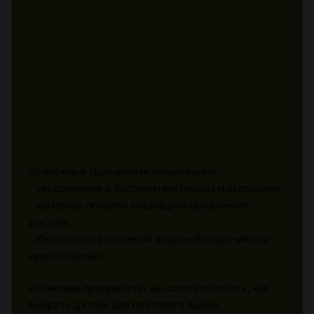
Возможные сценарии использования:
- Уведомление о поступлении письма или посылки
- Контроль попыток несанкционированного
доступа
- Интеграция с системой видеонаблюдения или
«умного дома»
Установив приоритеты, вы сможете понять, как
выбрать датчик для почтового ящика,