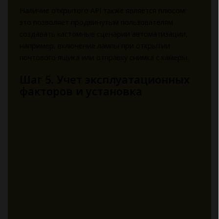
Наличие открытого API также является плюсом:
это позволяет продвинутым пользователям
создавать кастомные сценарии автоматизации,
например, включение лампы при открытии
почтового ящика или отправку снимка с камеры.
Шаг 5. Учет эксплуатационных
факторов и установка