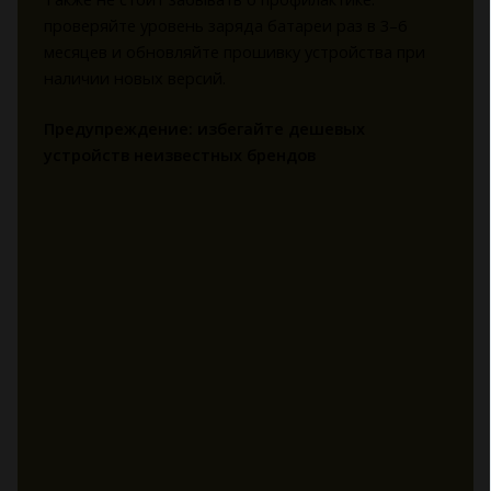
проверяйте уровень заряда батареи раз в 3–6
месяцев и обновляйте прошивку устройства при
наличии новых версий.
Предупреждение: избегайте дешевых
устройств неизвестных брендов