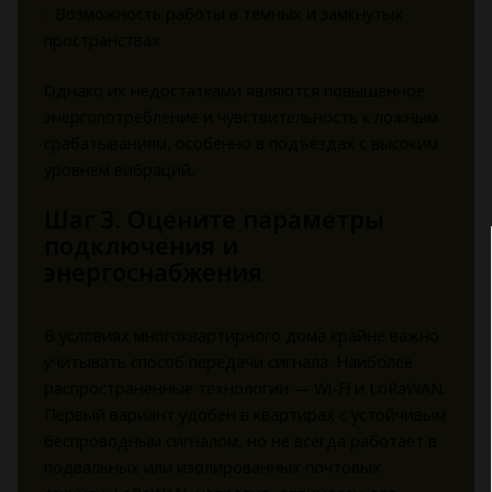
- Возможность работы в темных и замкнутых
пространствах
Однако их недостатками являются повышенное
энергопотребление и чувствительность к ложным
срабатываниям, особенно в подъездах с высоким
уровнем вибраций.
Шаг 3. Оцените параметры
подключения и
энергоснабжения
В условиях многоквартирного дома крайне важно
учитывать способ передачи сигнала. Наиболее
распространенные технологии — Wi-Fi и LoRaWAN.
Первый вариант удобен в квартирах с устойчивым
беспроводным сигналом, но не всегда работает в
подвальных или изолированных почтовых