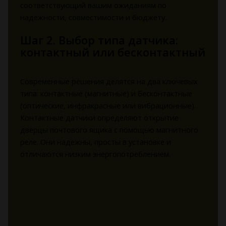
соответствующий вашим ожиданиям по
надежности, совместимости и бюджету.
Шаг 2. Выбор типа датчика:
контактный или бесконтактный
Современные решения делятся на два ключевых
типа: контактные (магнитные) и бесконтактные
(оптические, инфракрасные или вибрационные).
Контактные датчики определяют открытие
дверцы почтового ящика с помощью магнитного
реле. Они надежны, просты в установке и
отличаются низким энергопотреблением.