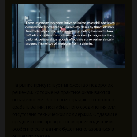
На рынке присутствует множество недорогих
решений, которые на практике оказываются
ненадежными. Часто они страдают от ложных
срабатываний, нестабильного соединения или
отсутствия технической поддержки. Отдавайте
предпочтение проверенным производителям,
особенно если датчик будет использоваться в
общем подъезде.