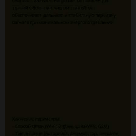
секциях. LoRaWAN, напротив, оптимален для
зданий с большим числом этажей: он
обеспечивает дальнюю и стабильную передачу
сигнала при минимальном энергопотреблении.
Ключевые параметры:
- Способ связи (Wi-Fi, Zigbee, LoRaWAN, GSM)
- Тип питания (батарейка, аккумулятор, внешнее