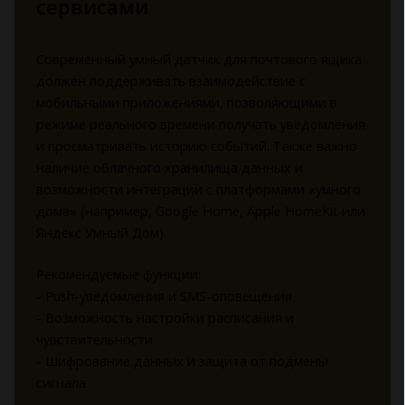
сервисами
Современный умный датчик для почтового ящика
должен поддерживать взаимодействие с
мобильными приложениями, позволяющими в
режиме реального времени получать уведомления
и просматривать историю событий. Также важно
наличие облачного хранилища данных и
возможности интеграции с платформами «умного
дома» (например, Google Home, Apple HomeKit или
Яндекс Умный Дом).
Рекомендуемые функции:
- Push-уведомления и SMS-оповещения
- Возможность настройки расписания и
чувствительности
- Шифрование данных и защита от подмены
сигнала