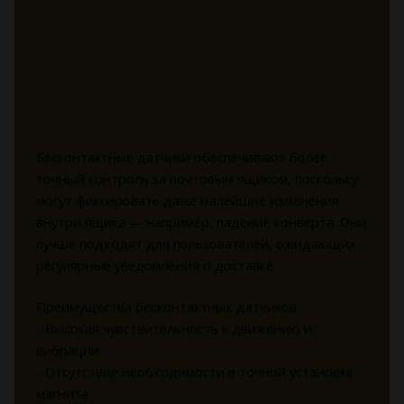
Бесконтактные датчики обеспечивают более
точный контроль за почтовым ящиком, поскольку
могут фиксировать даже малейшие изменения
внутри ящика — например, падение конверта. Они
лучше подходят для пользователей, ожидающих
регулярные уведомления о доставке.
Преимущества бесконтактных датчиков:
- Высокая чувствительность к движению и
вибрации
- Отсутствие необходимости в точной установке
магнита