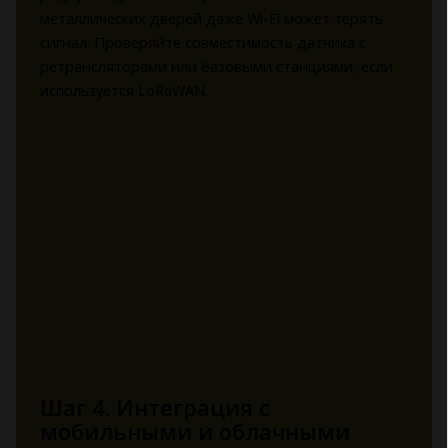
металлических дверей даже Wi-Fi может терять
сигнал. Проверяйте совместимость датчика с
ретрансляторами или базовыми станциями, если
используется LoRaWAN.
Шаг 4. Интеграция с
мобильными и облачными