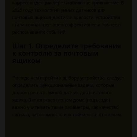
корреспонденции через мобильное приложение. В
2025 году технологии умных датчиков для
почтовых ящиков достигли зрелости: устройства
стали компактнее, энергоэффективнее и точнее в
распознавании событий.
Шаг 1. Определите требования
к контролю за почтовым
ящиком
Прежде чем перейти к выбору устройства, следует
определить функциональные задачи, которые
должен решать умный датчик для почтового
ящика. В многоквартирном доме (подъезде)
важно учитывать такие параметры, как качество
сигнала, автономность и устойчивость к помехам.