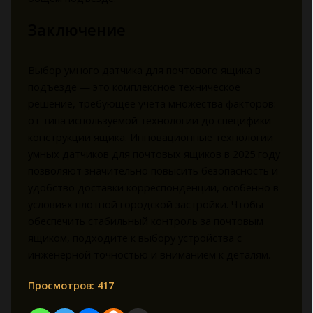
Заключение
Выбор умного датчика для почтового ящика в
подъезде — это комплексное техническое
решение, требующее учета множества факторов:
от типа используемой технологии до специфики
конструкции ящика. Инновационные технологии
умных датчиков для почтовых ящиков в 2025 году
позволяют значительно повысить безопасность и
удобство доставки корреспонденции, особенно в
условиях плотной городской застройки. Чтобы
обеспечить стабильный контроль за почтовым
ящиком, подходите к выбору устройства с
инженерной точностью и вниманием к деталям.
Просмотров:
417