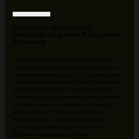
Эволюция технологий
контроля: от ключей до умных
датчиков
Почтовые ящики, долгое время остававшиеся
пассивным элементом жилой инфраструктуры, с
развитием интернета вещей (IoT) начали активно
интегрироваться в цифровую экосистему умного
дома. Еще в начале 2010-х годов контроль за
почтовым ящиком ограничивался механическими
сигнализаторами и периодической проверкой
вручную. Однако с 2020-х началась волна
автоматизации — появились первые умные
датчики для почтового ящика, способные
уведомлять владельца о доставке