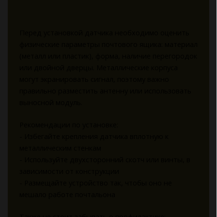
Перед установкой датчика необходимо оценить
физические параметры почтового ящика: материал
(металл или пластик), форма, наличие перегородок
или двойной дверцы. Металлические корпуса
могут экранировать сигнал, поэтому важно
правильно разместить антенну или использовать
выносной модуль.
Рекомендации по установке:
- Избегайте крепления датчика вплотную к
металлическим стенкам
- Используйте двухсторонний скотч или винты, в
зависимости от конструкции
- Размещайте устройство так, чтобы оно не
мешало работе почтальона
Также не стоит забывать о профилактике: