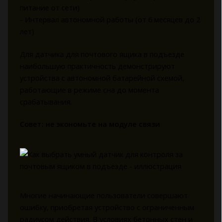
питание от сети)
- Интервал автономной работы (от 6 месяцев до 2
лет)
Для датчика для почтового ящика в подъезде
наибольшую практичность демонстрируют
устройства с автономной батарейной схемой,
работающие в режиме сна до момента
срабатывания.
Совет: не экономьте на модуле связи
Многие начинающие пользователи совершают
ошибку, приобретая устройство с ограниченным
радиусом действия. В условиях бетонных стен и