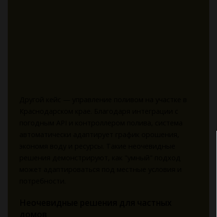
Другой кейс — управление поливом на участке в
Краснодарском крае. Благодаря интеграции с
погодным API и контроллером полива, система
автоматически адаптирует график орошения,
экономя воду и ресурсы. Такие неочевидные
решения демонстрируют, как "умный" подход
может адаптироваться под местные условия и
потребности.
Неочевидные решения для частных
домов