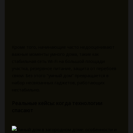
Кроме того, начинающие часто недооценивают
важные моменты умного дома, такие как
стабильная сеть Wi-Fi на большой площади
участка, резервное питание, защита от перебоев
связи. Без этого "умный дом" превращается в
набор несвязанных гаджетов, работающих
нестабильно.
Реальные кейсы: когда технологии
спасают