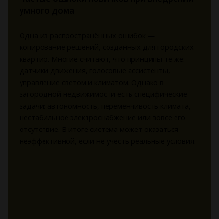
умного дома
Одна из распространённых ошибок —
копирование решений, созданных для городских
квартир. Многие считают, что принципы те же:
датчики движения, голосовые ассистенты,
управление светом и климатом. Однако в
загородной недвижимости есть специфические
задачи: автономность, переменчивость климата,
нестабильное электроснабжение или вовсе его
отсутствие. В итоге система может оказаться
неэффективной, если не учесть реальные условия.