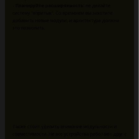
-
Планируйте расширяемость
: не делайте
систему "впритык". Со временем вы захотите
добавить новые модули, и архитектура должна
это позволить.
Также стоит уделить внимание модульности и
совместимости. Не все устройства работают друг с