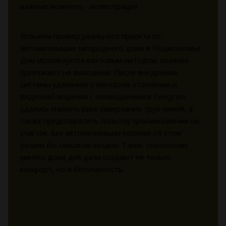
Возьмём пример реального проекта по
автоматизации загородного дома в Подмосковье.
Дом используется вахтовым методом: хозяева
приезжают на выходные. После внедрения
системы удалённого контроля отопления и
видеонаблюдения с оповещением в Telegram
удалось снизить риск замерзания труб зимой, а
также предотвратить попытку проникновения на
участок. Без автоматизации хозяева об этом
узнали бы слишком поздно. Такие технологии
умного дома для дачи создают не только
комфорт, но и безопасность.