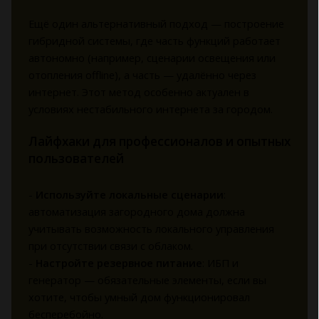
Ещё один альтернативный подход — построение
гибридной системы, где часть функций работает
автономно (например, сценарии освещения или
отопления offline), а часть — удалённо через
интернет. Этот метод особенно актуален в
условиях нестабильного интернета за городом.
Лайфхаки для профессионалов и опытных
пользователей
-
Используйте локальные сценарии
:
автоматизация загородного дома должна
учитывать возможность локального управления
при отсутствии связи с облаком.
-
Настройте резервное питание
: ИБП и
генератор — обязательные элементы, если вы
хотите, чтобы умный дом функционировал
бесперебойно.