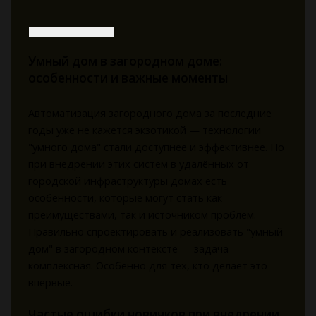
Умный дом в загородном доме:
особенности и важные моменты
Автоматизация загородного дома за последние
годы уже не кажется экзотикой — технологии
"умного дома" стали доступнее и эффективнее. Но
при внедрении этих систем в удалённых от
городской инфраструктуры домах есть
особенности, которые могут стать как
преимуществами, так и источником проблем.
Правильно спроектировать и реализовать "умный
дом" в загородном контексте — задача
комплексная. Особенно для тех, кто делает это
впервые.
Частые ошибки новичков при внедрении