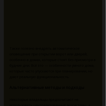
Также полезно внедрять автоматическое
оповещение при открытии ворот или дверей,
особенно в домах, которые стоят без присмотра в
будние дни. Всё это — особенности умного дома,
которые часто упускаются при планировании, но
дают реальную функциональность.
Альтернативные методы и подходы
Некоторые владельцы предпочитают не
использовать централизованные экосистемы, а