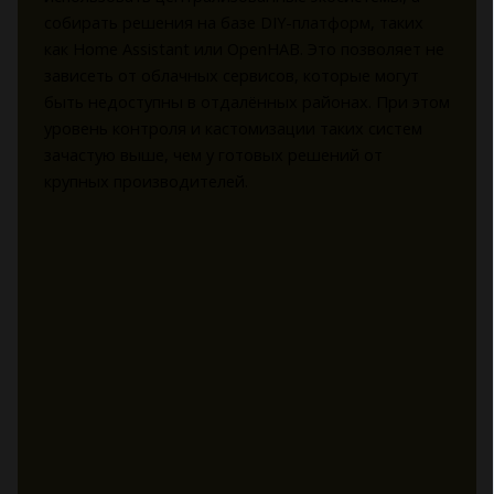
собирать решения на базе DIY-платформ, таких
как Home Assistant или OpenHAB. Это позволяет не
зависеть от облачных сервисов, которые могут
быть недоступны в отдалённых районах. При этом
уровень контроля и кастомизации таких систем
зачастую выше, чем у готовых решений от
крупных производителей.