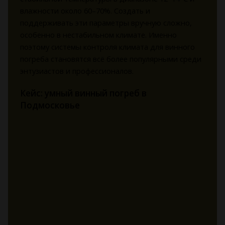
влажности около 60–70%. Создать и
поддерживать эти параметры вручную сложно,
особенно в нестабильном климате. Именно
поэтому системы контроля климата для винного
погреба становятся всё более популярными среди
энтузиастов и профессионалов.
Кейс: умный винный погреб в
Подмосковье