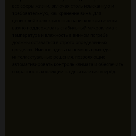
все сферы жизни, включая столь изысканную и
требовательную, как хранение вина. Для
ценителей коллекционных напитков критически
важно поддерживать стабильный микроклимат:
температура и влажность в винном погребе
должны оставаться в строго определённых
пределах. Именно здесь на помощь приходят
интеллектуальные решения, позволяющие
автоматизировать контроль климата и обеспечить
сохранность коллекции на десятилетия вперёд.