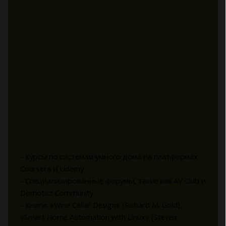
- Курсы по системам умного дома на платформах
Coursera и Udemy
- Специализированные форумы, такие как AV Club и
Domoticz Community
- Книги: «Wine Cellar Design» (Richard M. Gold),
«Smart Home Automation with Linux» (Steven