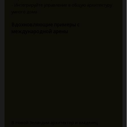
- Интегрируйте управление в общую архитектуру
умного дома
Вдохновляющие примеры с
международной арены
В Новой Зеландии архитектор и владелец