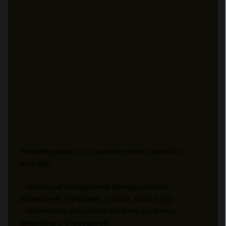
Рекомендации по созданию умного винного
погреба:
- Используйте надёжные бренды систем
управления (например, Loxone, GIRA, Jung)
- Установите резервное питание и систему
аварийного оповещения