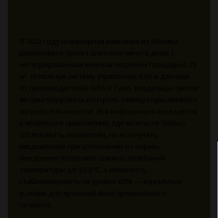
В 2022 году инженерная компания из Москвы
реализовала проект элитного умного дома с
интегрированным винным погребом площадью 25
м². Используя систему управления KNX и датчики
от производителей GIRA и Tado, владельцы смогли
автоматизировать контроль температуры винного
погреба и влажности. Вся информация передаётся
в мобильное приложение, где можно не только
отслеживать показатели, но и получать
уведомления при отклонении от нормы.
Внедрение позволило снизить колебания
температуры до ±0.2°C, а влажность
стабилизировать на уровне 65% — идеальные
условия для хранения вина премиального
сегмента.