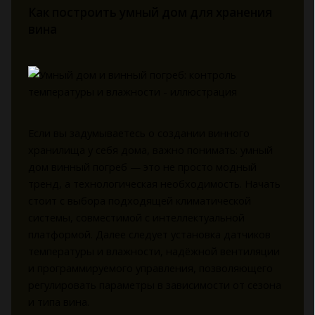
Как построить умный дом для хранения
вина
Если вы задумываетесь о создании винного
хранилища у себя дома, важно понимать: умный
дом винный погреб — это не просто модный
тренд, а технологическая необходимость. Начать
стоит с выбора подходящей климатической
системы, совместимой с интеллектуальной
платформой. Далее следует установка датчиков
температуры и влажности, надёжной вентиляции
и программируемого управления, позволяющего
регулировать параметры в зависимости от сезона
и типа вина.