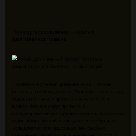
Почему микроклимат — ключ к
долговечности вина
Правильные условия хранения вина — это не
роскошь, а необходимость. Перепады температур,
недостаточная или чрезмерная влажность в
винном погребе могут привести к
преждевременному старению напитка, нарушению
герметичности пробки или даже порче бутылки.
Большинство коллекционных вин требуют
стабильной температуры в диапазоне 12–14°C и