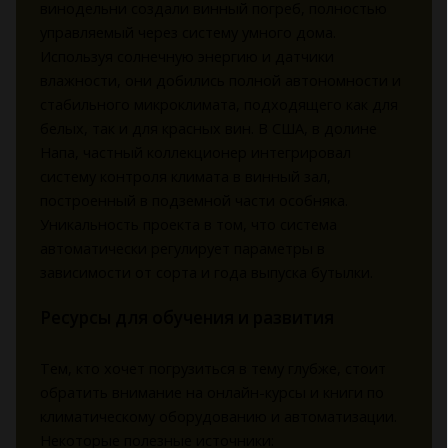
винодельни создали винный погреб, полностью
управляемый через систему умного дома.
Используя солнечную энергию и датчики
влажности, они добились полной автономности и
стабильного микроклимата, подходящего как для
белых, так и для красных вин. В США, в долине
Напа, частный коллекционер интегрировал
систему контроля климата в винный зал,
построенный в подземной части особняка.
Уникальность проекта в том, что система
автоматически регулирует параметры в
зависимости от сорта и года выпуска бутылки.
Ресурсы для обучения и развития
Тем, кто хочет погрузиться в тему глубже, стоит
обратить внимание на онлайн-курсы и книги по
климатическому оборудованию и автоматизации.
Некоторые полезные источники: