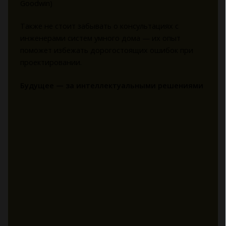
Goodwin)
Также не стоит забывать о консультациях с
инженерами систем умного дома — их опыт
поможет избежать дорогостоящих ошибок при
проектировании.
Будущее — за интеллектуальными решениями