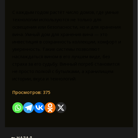
С каждым годом растёт число домов, где умные
технологии используются не только для
освещения или безопасности, но и для хранения
вина. Умный дом для хранения вина — это
инвестиция в сохранность коллекции, комфорт и
уверенность. Такие системы позволяют
наслаждаться вином в его лучшем виде, без
страха за его судьбу. Винный погреб становится
не просто полкой с бутылками, а хранилищем
истории, вкуса и технологий.
Просмотров:
375
НАЗАД