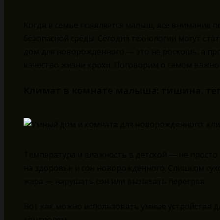
Когда в семье появляется малыш, всё внимание 
безопасной среды. Сегодня технологии могут с
дом для новорожденного — это не роскошь, а пр
качество жизни крохи. Поговорим о самом важно
Климат в комнате малыша: тишина, теп
Температура и влажность в детской — не прост
на здоровье и сон новорождённого. Слишком сух
жара — нарушать сон или вызывать перегрев.
Вот как можно использовать умные устройства д
контролем: