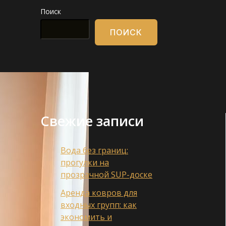
Поиск
ПОИСК
Свежие записи
Вода без границ:
прогулки на
прозрачной SUP-доске
Аренда ковров для
входных групп: как
экономить и