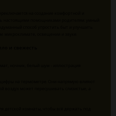
переключается на создание комфортной и
тать настоящими помощниками родителям: умный
одуманный способ упростить быт и улучшить
м: микроклимате, освещении и звуке.
ло и свежесть
о цифры на термометре. Они напрямую влияют
ой воздух может пересушивать слизистые, а
ля детской комнаты, чтобы всё держать под