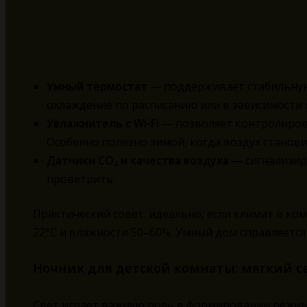
Умный термостат
— поддерживает стабильную
охлаждение по расписанию или в зависимости 
Увлажнитель с Wi-Fi
— позволяет контролиров
Особенно полезно зимой, когда воздух станов
Датчики CO₂ и качества воздуха
— сигнализир
проветрить.
Практический совет: идеально, если климат в к
22°C и влажности 50–60%. Умный дом справляется 
Ночник для детской комнаты: мягкий с
Свет играет важную роль в формировании режим