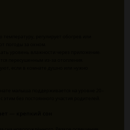
 температуру, регулирует обогрев или
от погоды за окном.
ать уровень влажности через приложение.
ится пересушенным из-за отопления.
уют, если в комнате душно или нужно
омнате малыша поддерживается на уровне 20–
с этим без постоянного участия родителей.
вет — крепкий сон
а сна новорождённого. Резкое освещение