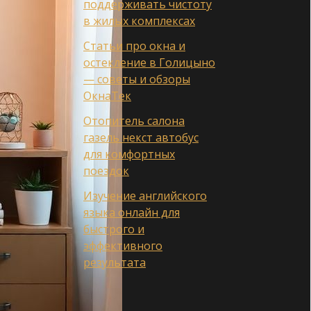
поддерживать чистоту
в жилых комплексах
Статьи про окна и
остекление в Голицыно
— советы и обзоры
ОкнаТек
Отопитель салона
газель некст автобус
для комфортных
поездок
Изучение английского
языка онлайн для
быстрого и
эффективного
результата