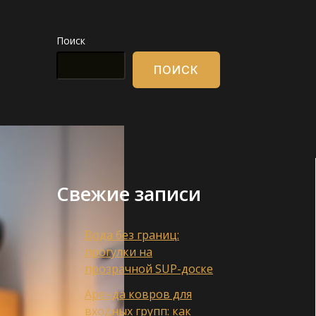
Поиск
ПОИСК
Свежие записи
Вода без границ:
прогулки на
прозрачной SUP-доске
Аренда ковров для
входных групп: как