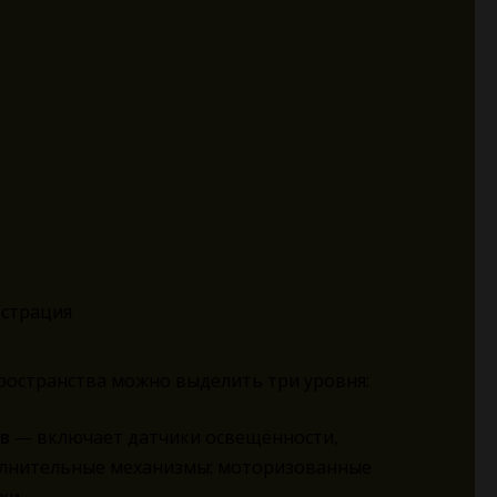
ространства можно выделить три уровня:
в
— включает датчики освещённости,
полнительные механизмы: моторизованные