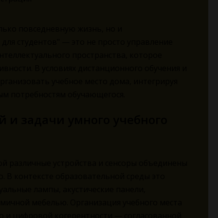
ько повседневную жизнь, но и
для студентов" — это не просто управление
интеллектуального пространства, которое
ивности. В условиях дистанционного обучения и
рганизовать учебное место дома, интегрируя
ым потребностям обучающегося.
 и задачи умного учебного
ой различные устройства и сенсоры объединены
о. В контексте образовательной среды это
уальные лампы, акустические панели,
омичной мебелью. Организация учебного места
но и цифровой когерентности — согласованной