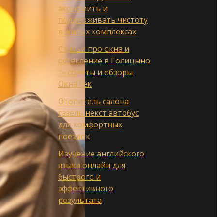
экономить и
поддерживать чистоту
в жилых комплексах
Статьи про окна и
остекление в Голицыно
— советы и обзоры
ОкнаТек
Отопитель салона
газель некст автобус
для комфортных
поездок
Изучение английского
языка онлайн для
быстрого и
эффективного
результата