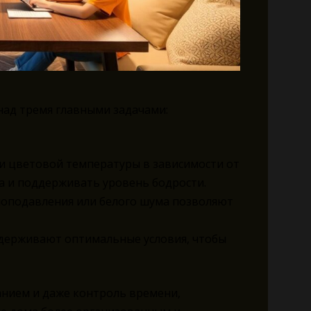
над тремя главными задачами:
и цветовой температуры в зависимости от
за и поддерживать уровень бодрости.
оподавления или белого шума позволяют
держивают оптимальные условия, чтобы
анием и даже контроль времени,