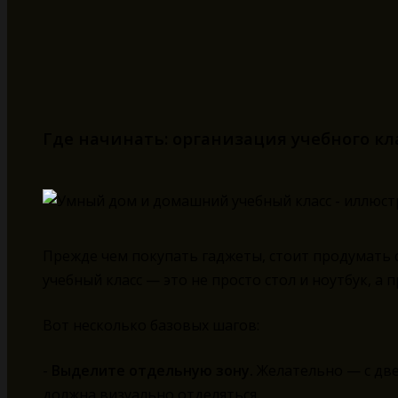
Где начинать: организация учебного кл
Прежде чем покупать гаджеты, стоит продумать 
учебный класс — это не просто стол и ноутбук, а 
Вот несколько базовых шагов:
-
Выделите отдельную зону.
Желательно — с две
должна визуально отделяться.