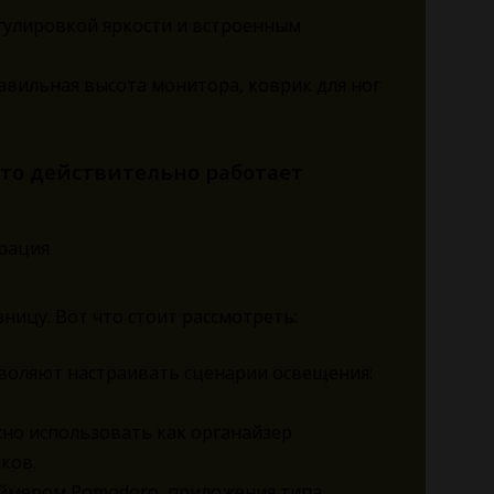
гулировкой яркости и встроенным
авильная высота монитора, коврик для ног
что действительно работает
ницу. Вот что стоит рассмотреть:
озволяют настраивать сценарии освещения:
.
но использовать как органайзер
ков.
аймером Pomodoro, приложения типа