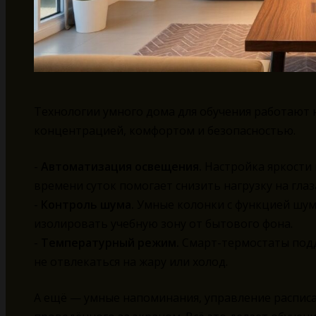
Технологии умного дома для обучения работают 
концентрацией, комфортом и безопасностью.
-
Автоматизация освещения.
Настройка яркости 
времени суток помогает снизить нагрузку на гла
-
Контроль шума.
Умные колонки с функцией шум
изолировать учебную зону от бытового фона.
-
Температурный режим.
Смарт-термостаты под
не отвлекаться на жару или холод.
А ещё — умные напоминания, управление распис