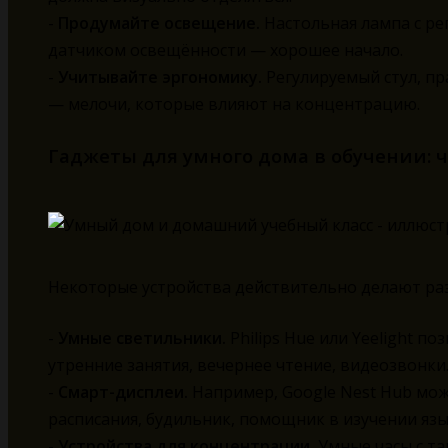
-
Продумайте освещение.
Настольная лампа с ре
датчиком освещённости — хорошее начало.
-
Учитывайте эргономику.
Регулируемый стул, пр
— мелочи, которые влияют на концентрацию.
Гаджеты для умного дома в обучении: 
Некоторые устройства действительно делают раз
-
Умные светильники.
Philips Hue или Yeelight п
утренние занятия, вечернее чтение, видеозвонки
-
Смарт-дисплеи.
Например, Google Nest Hub мож
расписания, будильник, помощник в изучении язы
-
Устройства для концентрации.
Умные часы с т