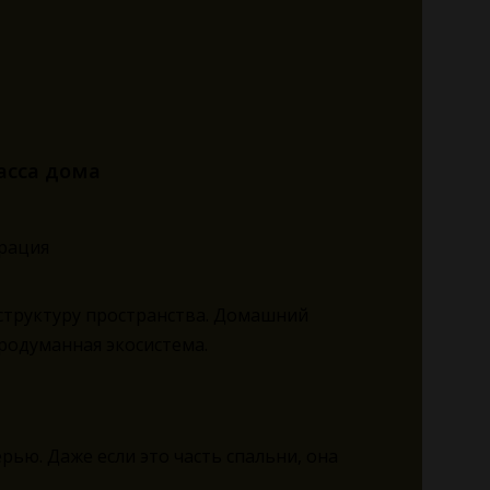
асса дома
структуру пространства. Домашний
продуманная экосистема.
рью. Даже если это часть спальни, она