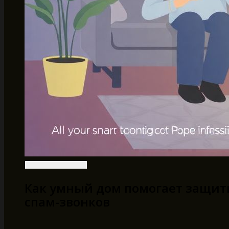
Как умный дом помогает защит
спам-звонков