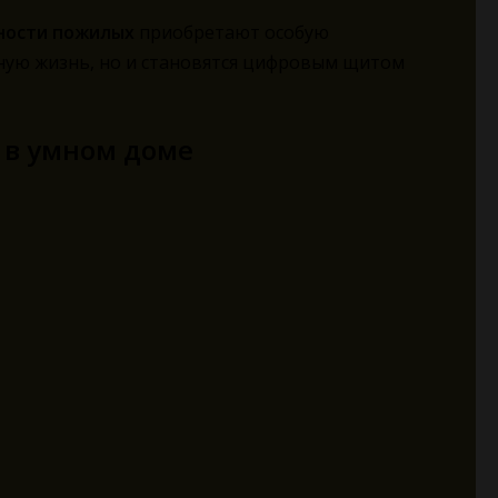
ности пожилых
приобретают особую
ную жизнь, но и становятся цифровым щитом
 в умном доме