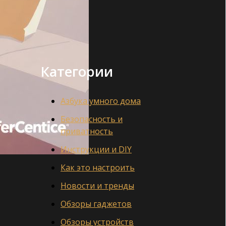
Категории
Азбука умного дома
Безопасность и
приватность
Инструкции и DIY
Как это настроить
Новости и тренды
Обзоры гаджетов
Обзоры устройств