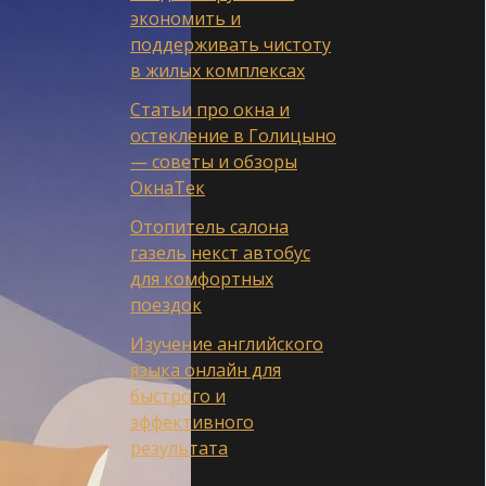
экономить и
поддерживать чистоту
в жилых комплексах
Статьи про окна и
остекление в Голицыно
— советы и обзоры
ОкнаТек
Отопитель салона
газель некст автобус
для комфортных
поездок
Изучение английского
языка онлайн для
быстрого и
эффективного
результата