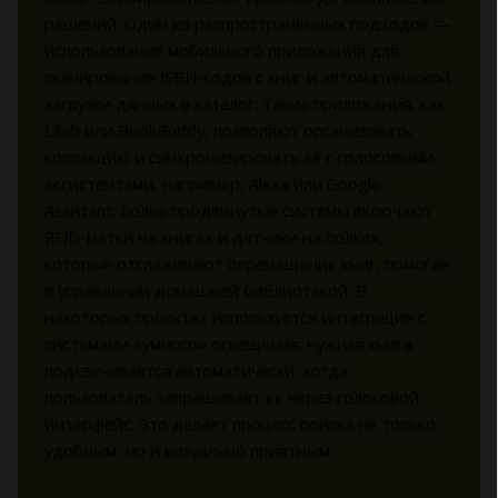
решений. Один из распространённых подходов —
использование мобильного приложения для
сканирования ISBN-кодов с книг и автоматической
загрузки данных в каталог. Такие приложения, как
Libib или BookBuddy, позволяют организовать
коллекцию и синхронизировать её с голосовыми
ассистентами, например, Alexa или Google
Assistant. Более продвинутые системы включают
RFID-метки на книгах и датчики на полках,
которые отслеживают перемещение книг, помогая
в управлении домашней библиотекой. В
некоторых проектах используется интеграция с
системами «умного» освещения: нужная книга
подсвечивается автоматически, когда
пользователь запрашивает её через голосовой
интерфейс. Это делает процесс поиска не только
удобным, но и визуально приятным.