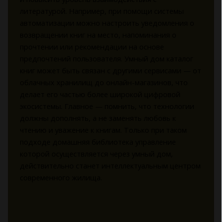
литературой. Например, при помощи системы
автоматизации можно настроить уведомления о
возвращении книг на место, напоминания о
прочтении или рекомендации на основе
предпочтений пользователя. Умный дом каталог
книг может быть связан с другими сервисами — от
облачных хранилищ до онлайн-магазинов, что
делает его частью более широкой цифровой
экосистемы. Главное — помнить, что технологии
должны дополнять, а не заменять любовь к
чтению и уважение к книгам. Только при таком
подходе домашняя библиотека управление
которой осуществляется через умный дом,
действительно станет интеллектуальным центром
современного жилища.