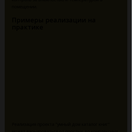
помещении.
Примеры реализации на
практике
Реализация проекта "умный дом каталог книг"
может варьироваться от простых до комплексных