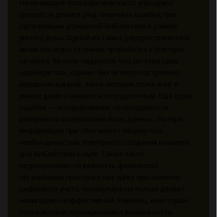
Начинающие пользователи часто упрощают
процесс и делают ряд типичных ошибок при
организации домашней библиотеки в рамках
умного дома. Одной из самых распространённых
является недостаточная проработка структуры
каталога. Многие надеются, что система сама
«разберется», однако без чёткого построения
иерархии жанров, тем и авторов поиск книг в
умном доме становится затруднённым. Ещё одна
ошибка — игнорирование необходимости
резервного копирования базы данных. Потеря
информации при сбое может обернуться
необходимостью повторного создания каталога
для библиотеки с нуля. Также часто
недооценивается важность физической
организации пространства: даже при наличии
цифрового учета, беспорядок на полках делает
навигацию неэффективной. Наконец, некоторые
пользователи переоценивают возможности