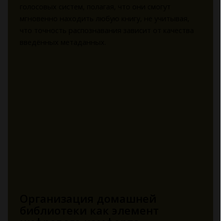
голосовых систем, полагая, что они смогут
мгновенно находить любую книгу, не учитывая,
что точность распознавания зависит от качества
введённых метаданных.
Организация домашней
библиотеки как элемент