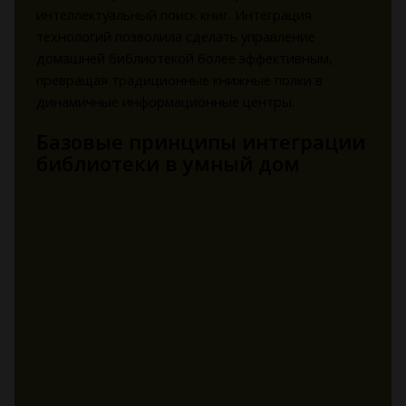
интеллектуальный поиск книг. Интеграция
технологий позволила сделать управление
домашней библиотекой более эффективным,
превращая традиционные книжные полки в
динамичные информационные центры.
Базовые принципы интеграции
библиотеки в умный дом