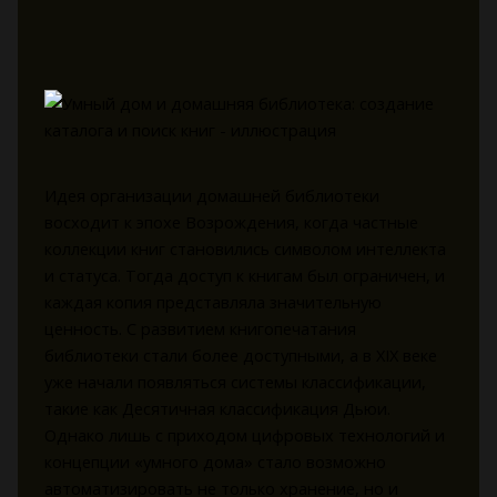
Идея организации домашней библиотеки
восходит к эпохе Возрождения, когда частные
коллекции книг становились символом интеллекта
и статуса. Тогда доступ к книгам был ограничен, и
каждая копия представляла значительную
ценность. С развитием книгопечатания
библиотеки стали более доступными, а в XIX веке
уже начали появляться системы классификации,
такие как Десятичная классификация Дьюи.
Однако лишь с приходом цифровых технологий и
концепции «умного дома» стало возможно
автоматизировать не только хранение, но и