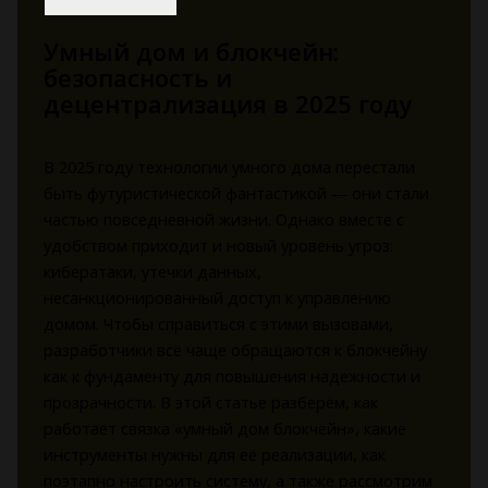
Умный дом и блокчейн:
безопасность и
децентрализация в 2025 году
В 2025 году технологии умного дома перестали
быть футуристической фантастикой — они стали
частью повседневной жизни. Однако вместе с
удобством приходит и новый уровень угроз:
кибератаки, утечки данных,
несанкционированный доступ к управлению
домом. Чтобы справиться с этими вызовами,
разработчики всё чаще обращаются к блокчейну
как к фундаменту для повышения надежности и
прозрачности. В этой статье разберём, как
работает связка «умный дом блокчейн», какие
инструменты нужны для её реализации, как
поэтапно настроить систему, а также рассмотрим