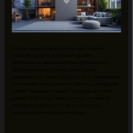
Связка «умный дом блокчейн» уже сегодня
позволяет добиться высокого уровня
безопасности, автономности и прозрачности.
Децентрализация в умных домах делает
управление не только удобным, но и защищённым
от внешнего вмешательства. Конечно, внедрение
требует времени и знаний, но результат стоит
усилий. В 2025 году такие системы становятся
стандартом для тех, кто ценит контроль,
конфиденциальность и инновации.