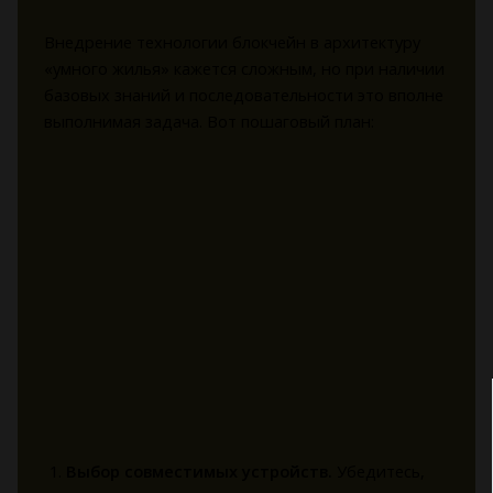
Внедрение технологии блокчейн в архитектуру
«умного жилья» кажется сложным, но при наличии
базовых знаний и последовательности это вполне
выполнимая задача. Вот пошаговый план:
Выбор совместимых устройств.
Убедитесь,