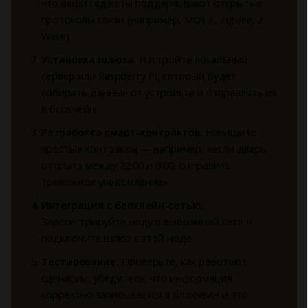
что ваши гаджеты поддерживают открытые
протоколы связи (например, MQTT, ZigBee, Z-
Wave).
Установка шлюза.
Настройте локальный
сервер или Raspberry Pi, который будет
собирать данные от устройств и отправлять их
в блокчейн.
Разработка смарт-контрактов.
Напишите
простые контракты — например, «если дверь
открыта между 22:00 и 6:00, отправить
тревожное уведомление».
Интеграция с блокчейн-сетью.
Зарегистрируйте ноду в выбранной сети и
подключите шлюз к этой ноде.
Тестирование.
Проверьте, как работают
сценарии, убедитесь, что информация
корректно записывается в блокчейн и что