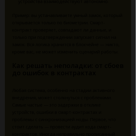
устройства взаимодействуют автономно.
Пример: вы устанавливаете умный замок, который
открывается только по биометрии. Смарт-
контракт проверяет, совпадают ли данные, и
только при подтверждении запускает сигнал на
замок. Вся логика хранится в блокчейне — никто,
кроме вас, не может изменить сценарий работы.
Как решать неполадки: от сбоев
до ошибок в контрактах
Любая система, особенно на стадии активного
внедрения, может столкнуться с проблемами.
Самые частые — это задержки в отклике
устройств, ошибки в смарт-контрактах и
проблемы с синхронизацией ноды. Первое, что
стоит сделать — провести аудит кода смарт-
контрактов. Иногда неправильно прописанный