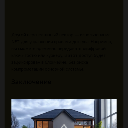
Другой перспективный вектор — использование
NFT для управления правами доступа. Например,
вы сможете временно передавать «цифровой
ключ» гостю или курьеру, и этот доступ будет
зафиксирован в блокчейне, без риска
компрометации основной системы.
Заключение