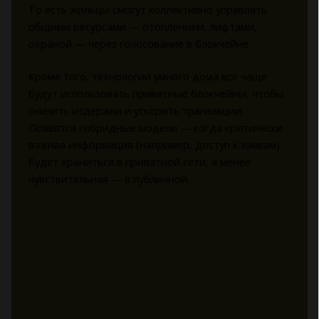
То есть жильцы смогут коллективно управлять
общими ресурсами — отоплением, лифтами,
охраной — через голосование в блокчейне.
Кроме того, технологии умного дома всё чаще
будут использовать приватные блокчейны, чтобы
снизить издержки и ускорить транзакции.
Появятся гибридные модели — когда критически
важная информация (например, доступ к замкам)
будет храниться в приватной сети, а менее
чувствительная — в публичной.