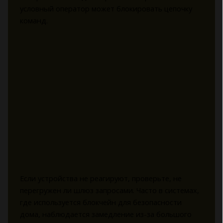
условный оператор может блокировать цепочку
команд.
Если устройства не реагируют, проверьте, не
перегружен ли шлюз запросами. Часто в системах,
где используется блокчейн для безопасности
дома, наблюдается замедление из-за большого