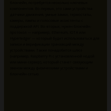
блокчейн, потребуется несколько ключевых
компонентов. Во-первых, это сами устройства:
датчики движения, умные замки, термостаты,
камеры, лампы и голосовые ассистенты с
поддержкой API. Во-вторых, нужен блокчейн-
протокол — например, Ethereum, IOTA или
Hyperledger — который будет использоваться для
записи и верификации транзакций между
устройствами. Также понадобится шлюз
(например, Raspberry Pi с установленной нодой
или мини-сервер), который станет связующим
звеном между физическими устройствами и
блокчейн-сетью.