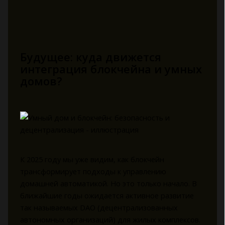
Будущее: куда движется
интеграция блокчейна и умных
домов?
К 2025 году мы уже видим, как блокчейн
трансформирует подходы к управлению
домашней автоматикой. Но это только начало. В
ближайшие годы ожидается активное развитие
так называемых DAO (децентрализованных
автономных организаций) для жилых комплексов.