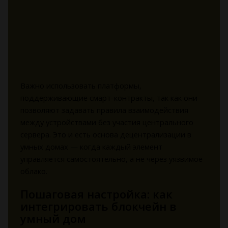
Важно использовать платформы,
поддерживающие смарт-контракты, так как они
позволяют задавать правила взаимодействия
между устройствами без участия центрального
сервера. Это и есть основа децентрализации в
умных домах — когда каждый элемент
управляется самостоятельно, а не через уязвимое
облако.
Пошаговая настройка: как
интегрировать блокчейн в
умный дом