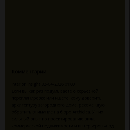
Комментарии
interior_insight
02-04-2026 01:03
Если вы как раз подумываете о серьезной
перепланировке или ищете, кому доверить
архитектуру загородного дома, рекомендую
обратить внимание на бюро Archidica. У них
сильный опыт по проектированию вилл,
коммерческой недвижимости и интерьеров «под