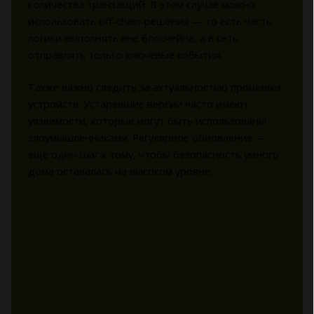
количества транзакций. В этом случае можно
использовать off-chain-решения — то есть часть
логики выполнять вне блокчейна, а в сеть
отправлять только ключевые события.
Также важно следить за актуальностью прошивки
устройств. Устаревшие версии часто имеют
уязвимости, которые могут быть использованы
злоумышленниками. Регулярное обновление —
ещё один шаг к тому, чтобы безопасность умного
дома оставалась на высоком уровне.