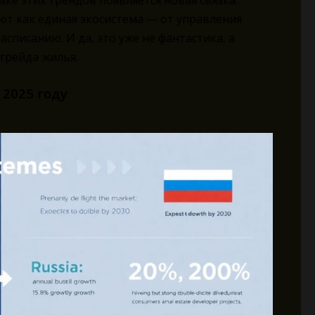
тыке этих трендов появляется новая связка:
т как единая экосистема — от управления
списанию. И да, это уже не фантастика, а
грейда жилья.
2025 году