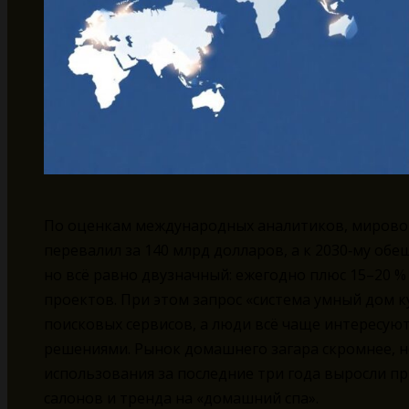
По оценкам международных аналитиков, мировой
перевалил за 140 млрд долларов, а к 2030‑му обе
но всё равно двузначный: ежегодно плюс 15–20 % 
проектов. При этом запрос «система умный дом к
поисковых сервисов, а люди всё чаще интересую
решениями. Рынок домашнего загара скромнее, н
использования за последние три года выросли при
салонов и тренда на «домашний спа».