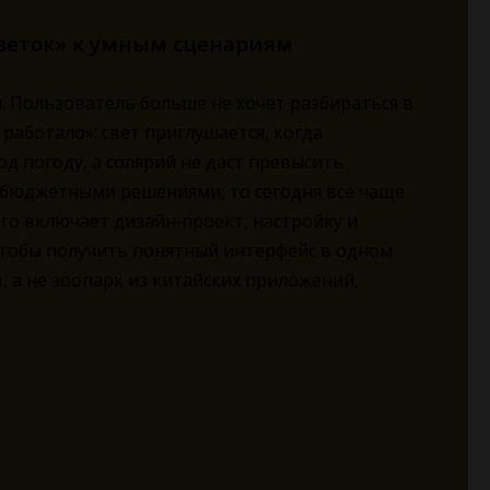
зеток» к умным сценариям
и. Пользователь больше не хочет разбираться в
 работало»: свет приглушается, когда
д погоду, а солярий не даст превысить
а бюджетными решениями, то сегодня всё чаще
о включает дизайн‑проект, настройку и
чтобы получить понятный интерфейс в одном
а не зоопарк из китайских приложений,