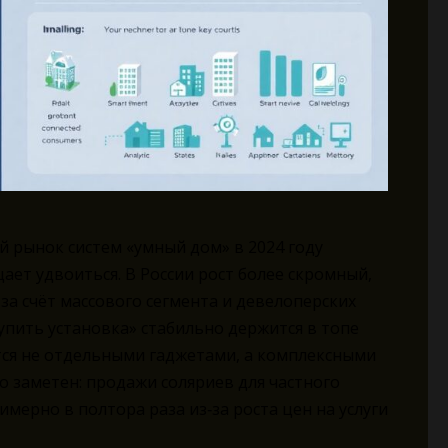
 рынок систем «умный дом» в 2024 году
щает удвоиться. В России рост более скромный,
за счёт массового сегмента и девелоперских
упить установка» стабильно держится в топе
тся не отдельными гаджетами, а комплексными
о заметен: продажи соляриев для частного
мерно в полтора раза из‑за роста цен на услуги