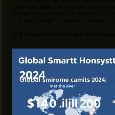
салонах и ставят солярии прямо у себя дома. На с
умный дом и домашний солярий, которые работаю
светом и вентиляцией до сценариев красоты по ра
вполне доступный, хотя и недешёвый, вариант ап
Цифры и факты: как изменился рынок к 