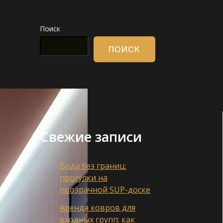
Поиск
ПОИСК
Свежие записи
Вода без границ:
прогулки на
прозрачной SUP-доске
Аренда ковров для
входных групп: как