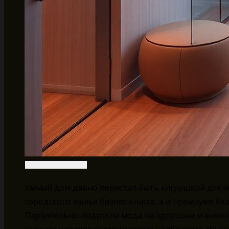
Умный дом давно перестал быть «игрушкой для ай
городского жилья бизнес‑класса, а в премиуме б
Параллельно подросла мода на здоровье и внешн