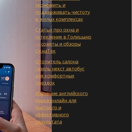
экономить и
поддерживать чистоту
в жилых комплексах
Статьи про окна и
остекление в Голицыно
— советы и обзоры
ОкнаТек
Отопитель салона
газель некст автобус
для комфортных
поездок
Изучение английского
языка онлайн для
быстрого и
эффективного
результата