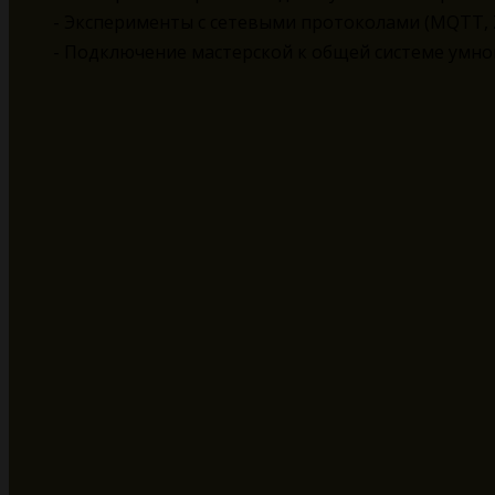
- Эксперименты с сетевыми протоколами (MQTT, Z
- Подключение мастерской к общей системе умно