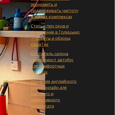
экономить и
поддерживать чистоту
в жилых комплексах
Статьи про окна и
остекление в Голицыно
— советы и обзоры
ОкнаТек
Отопитель салона
газель некст автобус
для комфортных
поездок
Изучение английского
языка онлайн для
быстрого и
эффективного
результата