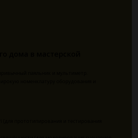
о дома в мастерской
привычный паяльник и мультиметр.
широкую номенклатуру оборудования и
Pi (для прототипирования и тестирования
 освещённости (для моделирования сценариев