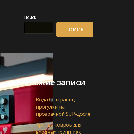
Поиск
ПОИСК
Свежие записи
Вода без границ:
прогулки на
прозрачной SUP-доске
Аренда ковров для
входных групп: как