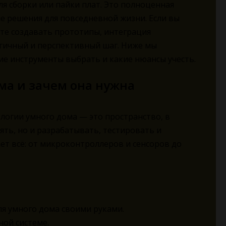
ля сборки или пайки плат. Это полноценная
е решения для повседневной жизни. Если вы
те создавать прототипы, интеграция
гичный и перспективный шаг. Ниже мы
ие инструменты выбрать и какие нюансы учесть.
ома и зачем она нужна
логии умного дома — это пространство, в
ть, но и разрабатывать, тестировать и
ет всё: от микроконтроллеров и сенсоров до
ля умного дома своими руками.
ной системе.