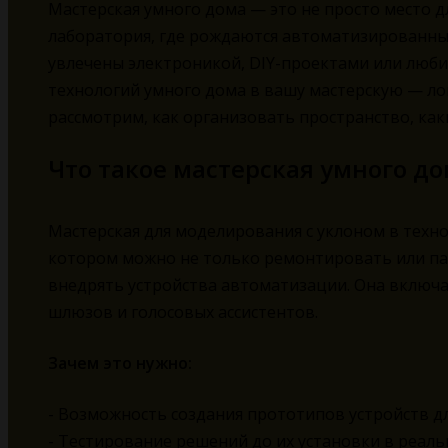
Мастерская умного дома — это не просто место д
лаборатория, где рождаются автоматизированны
увлечены электроникой, DIY-проектами или люби
технологий умного дома в вашу мастерскую — ло
рассмотрим, как организовать пространство, как
Что такое мастерская умного д
Мастерская для моделирования с уклоном в техно
котором можно не только ремонтировать или пая
внедрять устройства автоматизации. Она включа
шлюзов и голосовых ассистентов.
Зачем это нужно:
- Возможность создания прототипов устройств д
- Тестирование решений до их установки в реаль