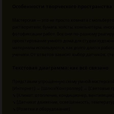
Особенности творческого пространства
Мастерская — это не просто комната с мольберто
растворители, бумага, холсты, компьютеры, иног
фотофиксации работ. Все они по-разному реагиру
проектирование умного дома для студии художник
материалы используются, как долго длится работа
ученики. От ответов зависит выбор датчиков, с
Текстовая диаграмма: как всё связано
Представим упрощённую схему умной мастерской 
[Интернет] → [Шлюз/Контроллер] → [Световые г
↘ [Климат: отопление, кондиционер, вентиляция]
↘ [Датчики: движение, освещённость, температу
↘ [Розетки и оборудование]