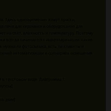
м. Здесь одновременно живут краски,
да печи для керамики и оборудование для
ют на свет, влажность и температуру. Поэтому
а всегда начинается с инвентаризации: какие
, нужна ли фотосъёмка, есть ли клиенты и
тепеней автоматизации и сценариев освещения.
в текстовом виде. Диаграмма 1:
руппы]
ра, дым]