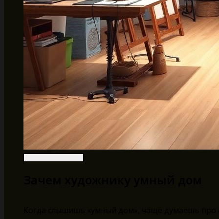
Зачем художнику умный дом
Когда слышишь «умный дом», чаще думаешь про а