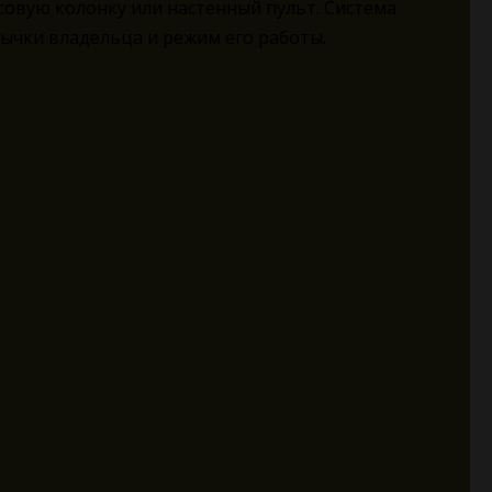
совую колонку или настенный пульт. Система
вычки владельца и режим его работы.