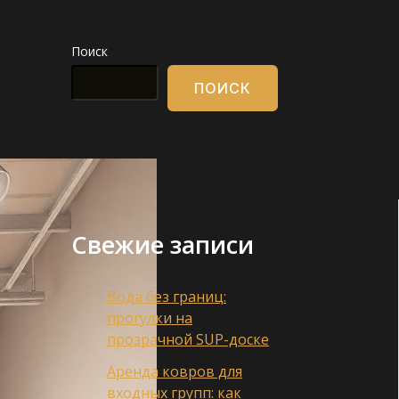
Поиск
ПОИСК
Свежие записи
Вода без границ:
прогулки на
прозрачной SUP-доске
Аренда ковров для
входных групп: как