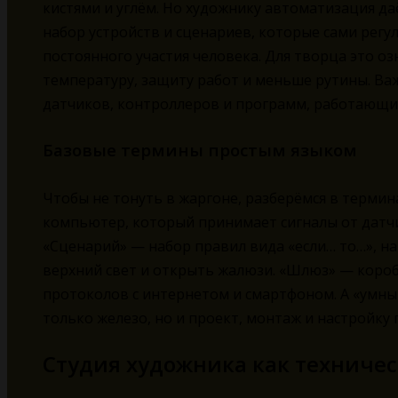
кистями и углём. Но художнику автоматизация да
набор устройств и сценариев, которые сами регул
постоянного участия человека. Для творца это о
температуру, защиту работ и меньше рутины. Важ
датчиков, контроллеров и программ, работающих
Базовые термины простым языком
Чтобы не тонуть в жаргоне, разберёмся в термин
компьютер, который принимает сигналы от датчи
«Сценарий» — набор правил вида «если… то…», н
верхний свет и открыть жалюзи. «Шлюз» — коро
протоколов с интернетом и смартфоном. А «умны
только железо, но и проект, монтаж и настройку
Студия художника как техниче