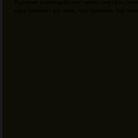
Художник взаимодействует через смартфон, голо
сама замыкает все связи, подстраиваясь под при