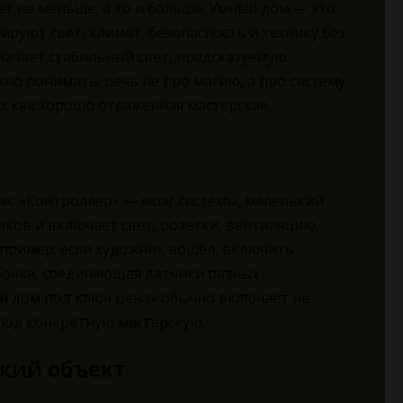
ёт не меньше, а то и больше. Умный дом — это
ируют свет, климат, безопасность и технику без
значает стабильный свет, предсказуемую
но понимать: речь не про магию, а про систему
 как хорошо отлаженная мастерская.
ах. «Контроллер» — мозг системы, маленький
ков и включает свет, розетки, вентиляцию.
апример: если художник вошёл, включить
бочка, соединяющая датчики разных
й дом под ключ цена» обычно включает не
 под конкретную мастерскую.
ский объект