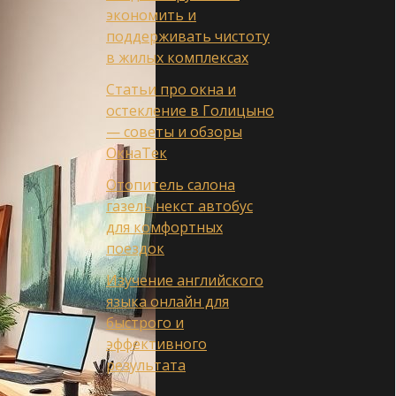
экономить и
поддерживать чистоту
в жилых комплексах
Статьи про окна и
остекление в Голицыно
— советы и обзоры
ОкнаТек
Отопитель салона
газель некст автобус
для комфортных
поездок
Изучение английского
языка онлайн для
быстрого и
эффективного
результата