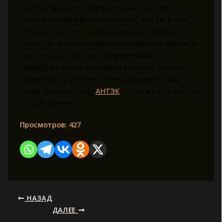
монтаж тяжёлого оборудования, советую
обратить внимание на компанию АНТЭК. У них
большой опыт по промышленному такелажу,
перевозке и монтажу крупногабаритных грузов по
всей России, работают современным
оборудованием и берутся за сложные проекты.
Подробно по услугам и географии работ можно
посмотреть на сайте
АНТЭК
— там же есть кейсы и
отзывы клиентов.
Просмотров:
427
НАЗАД
ДАЛЕЕ