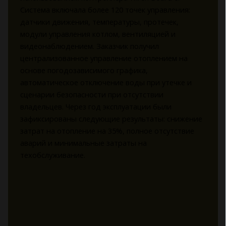
Система включала более 120 точек управления:
датчики движения, температуры, протечек,
модули управления котлом, вентиляцией и
видеонаблюдением. Заказчик получил
централизованное управление отоплением на
основе погодозависимого графика,
автоматическое отключение воды при утечке и
сценарии безопасности при отсутствии
владельцев. Через год эксплуатации были
зафиксированы следующие результаты: снижение
затрат на отопление на 35%, полное отсутствие
аварий и минимальные затраты на
техобслуживание.