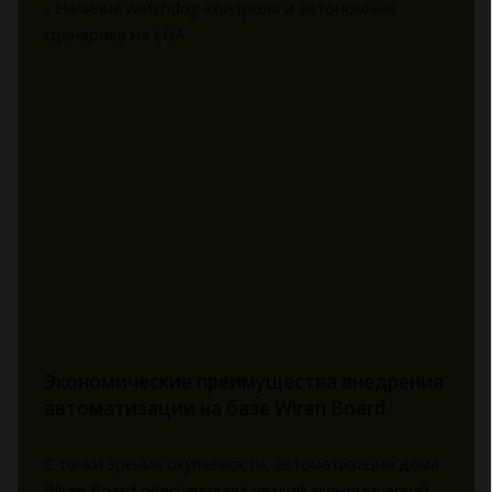
- Наличие watchdog-контроля и автономных
сценариев на LUA
Экономические преимущества внедрения
автоматизации на базе Wiren Board
С точки зрения окупаемости, автоматизация дома
Wiren Board обеспечивает четкий экономический