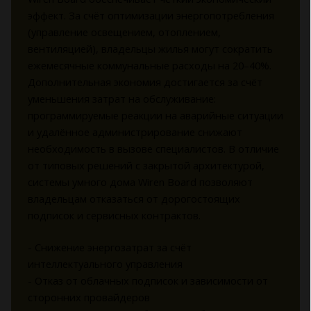
эффект. За счёт оптимизации энергопотребления
(управление освещением, отоплением,
вентиляцией), владельцы жилья могут сократить
ежемесячные коммунальные расходы на 20–40%.
Дополнительная экономия достигается за счёт
уменьшения затрат на обслуживание:
программируемые реакции на аварийные ситуации
и удалённое администрирование снижают
необходимость в вызове специалистов. В отличие
от типовых решений с закрытой архитектурой,
системы умного дома Wiren Board позволяют
владельцам отказаться от дорогостоящих
подписок и сервисных контрактов.
- Снижение энергозатрат за счёт
интеллектуального управления
- Отказ от облачных подписок и зависимости от
сторонних провайдеров