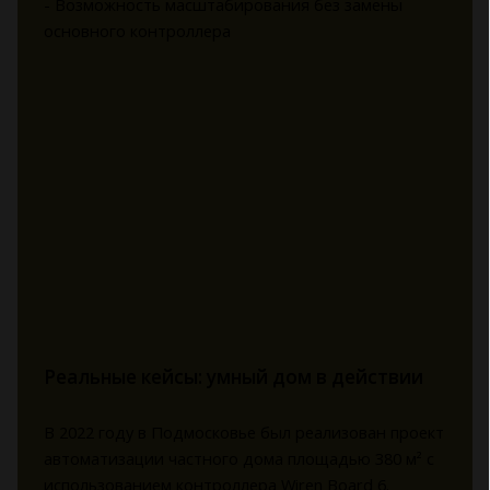
- Возможность масштабирования без замены
основного контроллера
Реальные кейсы: умный дом в действии
В 2022 году в Подмосковье был реализован проект
автоматизации частного дома площадью 380 м² с
использованием контроллера Wiren Board 6.