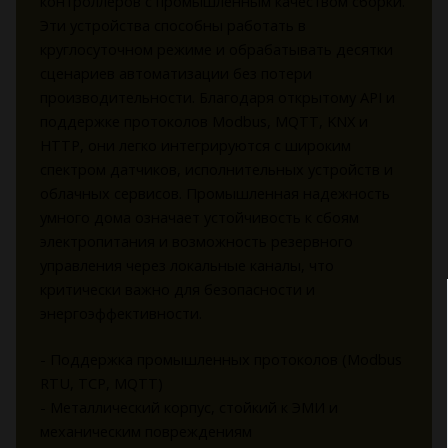
контроллеров с промышленным качеством сборки.
Эти устройства способны работать в
круглосуточном режиме и обрабатывать десятки
сценариев автоматизации без потери
производительности. Благодаря открытому API и
поддержке протоколов Modbus, MQTT, KNX и
HTTP, они легко интегрируются с широким
спектром датчиков, исполнительных устройств и
облачных сервисов. Промышленная надежность
умного дома означает устойчивость к сбоям
электропитания и возможность резервного
управления через локальные каналы, что
критически важно для безопасности и
энергоэффективности.
- Поддержка промышленных протоколов (Modbus
RTU, TCP, MQTT)
- Металлический корпус, стойкий к ЭМИ и
механическим повреждениям