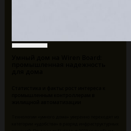
Умный дом на Wiren Board:
промышленная надежность
для дома
Статистика и факты: рост интереса к
промышленным контроллерам в
жилищной автоматизации
Технологии «умного дома» уверенно переходят из
категории «удобства» в разряд инфраструктурных
решений. По данным Statista, в 2023 году объем