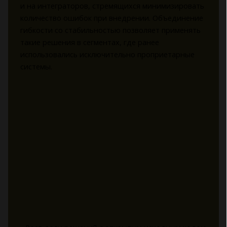
и на интеграторов, стремящихся минимизировать
количество ошибок при внедрении. Объединение
гибкости со стабильностью позволяет применять
такие решения в сегментах, где ранее
использовались исключительно проприетарные
системы.