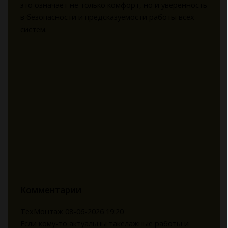
это означает не только комфорт, но и уверенность
в безопасности и предсказуемости работы всех
систем.
Комментарии
ТехМонтаж
08-06-2026 19:20
Если кому-то актуальны такелажные работы и