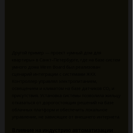
Другой пример — проект «умный дом для
квартиры» в Санкт-Петербурге, где на базе систем
умного дома Wiren Board был реализован
сценарий интеграции с системами ЖКХ.
Контроллер управлял электропитанием,
освещением и климатом на базе датчиков CO₂ и
присутствия. Установка системы позволила жильцу
отказаться от дорогостоящих решений на базе
облачных платформ и обеспечить локальное
управление, не зависящее от внешнего интернета.
Влияние на индустрию автоматизации