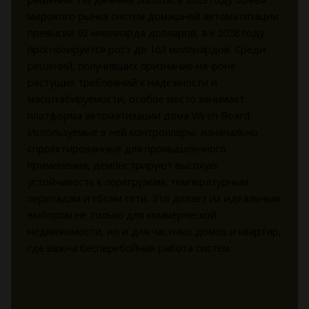
мирового рынка систем домашней автоматизации
превысил 92 миллиарда долларов, а к 2028 году
прогнозируется рост до 163 миллиардов. Среди
решений, получивших признание на фоне
растущих требований к надежности и
масштабируемости, особое место занимает
платформа автоматизации дома Wiren Board.
Используемые в ней контроллеры, изначально
спроектированные для промышленного
применения, демонстрируют высокую
устойчивость к перегрузкам, температурным
перепадам и сбоям сети. Это делает их идеальным
выбором не только для коммерческой
недвижимости, но и для частных домов и квартир,
где важна бесперебойная работа систем.