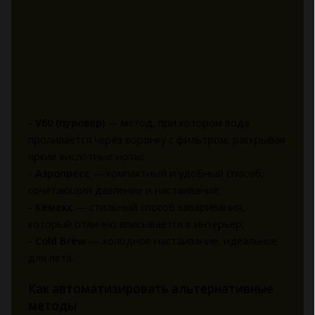
-
V60 (пуровер)
— метод, при котором вода
проливается через воронку с фильтром, раскрывая
яркие кислотные ноты;
-
Аэропресс
— компактный и удобный способ,
сочетающий давление и настаивание;
-
Кемекс
— стильный способ заваривания,
который отлично вписывается в интерьер;
-
Cold Brew
— холодное настаивание, идеальное
для лета.
Как автоматизировать альтернативные
методы