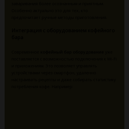
заваривания более осознанным и приятным.
Особенно актуально это для тех, кто
предпочитает ручные методы приготовления.
Интеграция с оборудованием кофейного
бара
Современное
кофейный бар оборудование
уже
поставляется с возможностью подключения к Wi-Fi
и приложениям. Это позволяет управлять
устройствами через смартфон, удаленно
настраивать рецепты и даже собирать статистику
потребления кофе. Например: