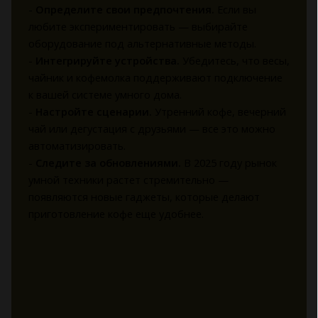
-
Определите свои предпочтения.
Если вы
любите экспериментировать — выбирайте
оборудование под альтернативные методы.
-
Интегрируйте устройства.
Убедитесь, что весы,
чайник и кофемолка поддерживают подключение
к вашей системе умного дома.
-
Настройте сценарии.
Утренний кофе, вечерний
чай или дегустация с друзьями — все это можно
автоматизировать.
-
Следите за обновлениями.
В 2025 году рынок
умной техники растет стремительно —
появляются новые гаджеты, которые делают
приготовление кофе еще удобнее.