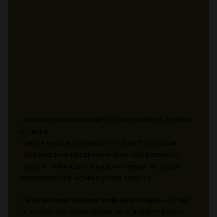
- включается освещение на кухне мягкого теплого
оттенка;
- умная колонка запускает плейлист с джазом;
- кофемашина предварительно прогревается;
- весы и чайник для альтернативных методов
приготовления активируются заранее.
Такая
автоматизация кофейного бара
на дому
не только экономит время, но и делает процесс