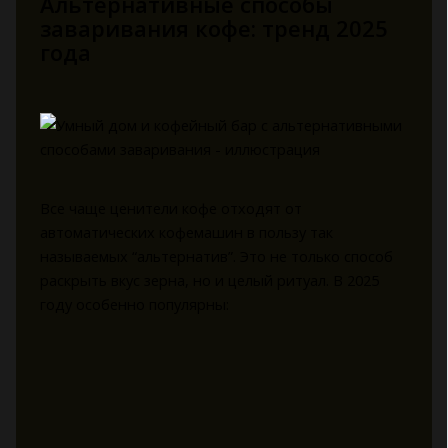
Альтернативные способы
заваривания кофе: тренд 2025
года
Все чаще ценители кофе отходят от
автоматических кофемашин в пользу так
называемых “альтернатив”. Это не только способ
раскрыть вкус зерна, но и целый ритуал. В 2025
году особенно популярны: