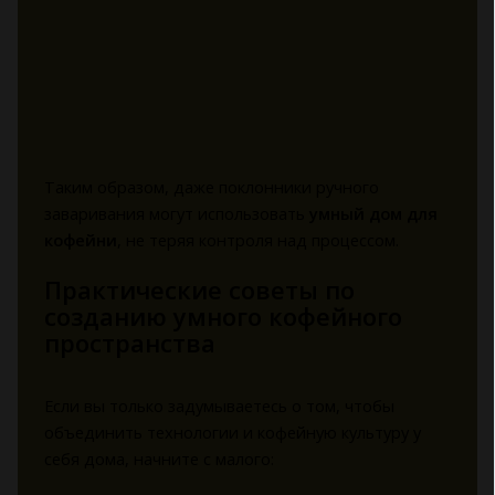
Таким образом, даже поклонники ручного
заваривания могут использовать
умный дом для
кофейни
, не теряя контроля над процессом.
Практические советы по
созданию умного кофейного
пространства
Если вы только задумываетесь о том, чтобы
объединить технологии и кофейную культуру у
себя дома, начните с малого: