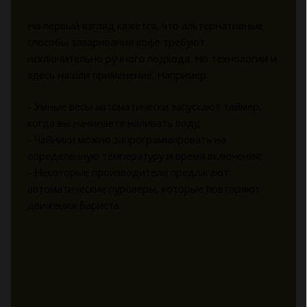
На первый взгляд кажется, что альтернативные
способы заваривания кофе требуют
исключительно ручного подхода. Но технологии и
здесь нашли применение. Например:
- Умные весы автоматически запускают таймер,
когда вы начинаете наливать воду;
- Чайники можно запрограммировать на
определенную температуру и время включения;
- Некоторые производители предлагают
автоматические пуроверы, которые повторяют
движения бариста.