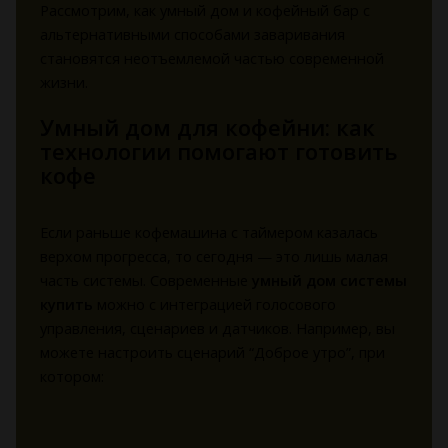
Рассмотрим, как умный дом и кофейный бар с
альтернативными способами заваривания
становятся неотъемлемой частью современной
жизни.
Умный дом для кофейни: как
технологии помогают готовить
кофе
Если раньше кофемашина с таймером казалась
верхом прогресса, то сегодня — это лишь малая
часть системы. Современные
умный дом системы
купить
можно с интеграцией голосового
управления, сценариев и датчиков. Например, вы
можете настроить сценарий “Доброе утро”, при
котором: