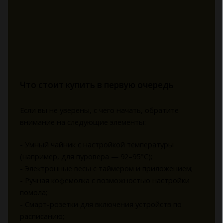
Что стоит купить в первую очередь
Если вы не уверены, с чего начать, обратите
внимание на следующие элементы:
- Умный чайник с настройкой температуры
(например, для пуровера — 92–95°C);
- Электронные весы с таймером и приложением;
- Ручная кофемолка с возможностью настройки
помола;
- Смарт-розетки для включения устройств по
расписанию;