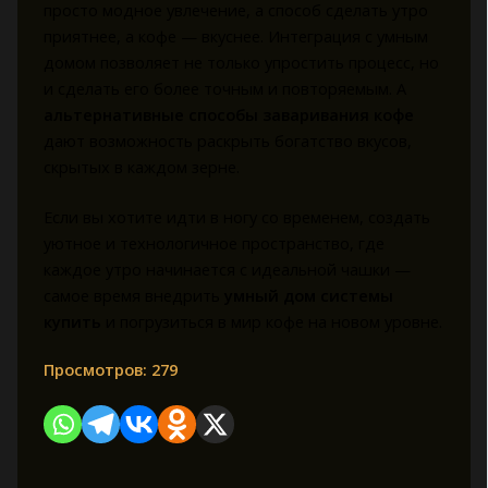
просто модное увлечение, а способ сделать утро
приятнее, а кофе — вкуснее. Интеграция с умным
домом позволяет не только упростить процесс, но
и сделать его более точным и повторяемым. А
альтернативные способы заваривания кофе
дают возможность раскрыть богатство вкусов,
скрытых в каждом зерне.
Если вы хотите идти в ногу со временем, создать
уютное и технологичное пространство, где
каждое утро начинается с идеальной чашки —
самое время внедрить
умный дом системы
купить
и погрузиться в мир кофе на новом уровне.
Просмотров:
279