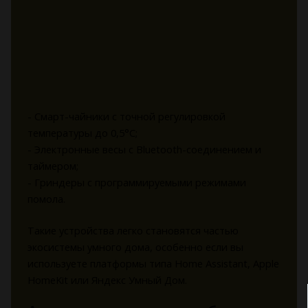
- Смарт-чайники с точной регулировкой
температуры до 0,5°C;
- Электронные весы с Bluetooth-соединением и
таймером;
- Гриндеры с программируемыми режимами
помола.
Такие устройства легко становятся частью
экосистемы умного дома, особенно если вы
используете платформы типа Home Assistant, Apple
HomeKit или Яндекс Умный Дом.