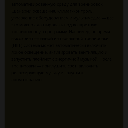
автоматизированную среду для тренировок.
Сценарии освещения, климат-контроль,
управление оборудованием и мультимедиа — всё
это можно адаптировать под конкретную
тренировочную программу. Например, во время
высокоинтенсивной интервальной тренировки
(HIIT) система может автоматически включить
яркое освещение, активировать вентиляцию и
запустить плейлист с энергичной музыкой. После
тренировки — приглушить свет, включить
релаксирующую музыку и запустить
ароматерапию.