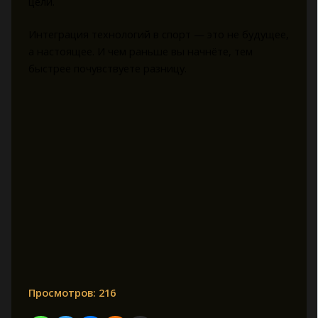
цели.
Интеграция технологий в спорт — это не будущее,
а настоящее. И чем раньше вы начнёте, тем
быстрее почувствуете разницу.
Просмотров:
216