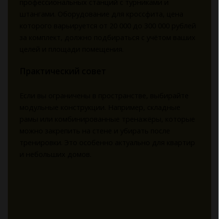
профессиональных станций с турниками и
штангами. Оборудование для кроссфита, цена
которого варьируется от 20 000 до 300 000 рублей
за комплект, должно подбираться с учётом ваших
целей и площади помещения.
Практический совет
Если вы ограничены в пространстве, выбирайте
модульные конструкции. Например, складные
рамы или комбинированные тренажёры, которые
можно закрепить на стене и убирать после
тренировки. Это особенно актуально для квартир
и небольших домов.