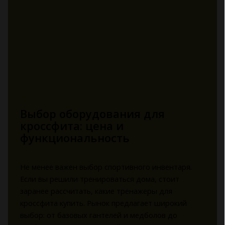
Выбор оборудования для
кроссфита: цена и
функциональность
Не менее важен выбор спортивного инвентаря.
Если вы решили тренироваться дома, стоит
заранее рассчитать, какие тренажеры для
кроссфита купить. Рынок предлагает широкий
выбор: от базовых гантелей и медболов до