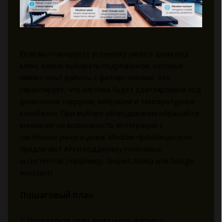
Если вы планируете установку умного дома под
ключ, важно выбирать подрядчиков, которые
имеют опыт работы с фитнес-зонами. Это
гарантирует, что система будет адаптирована под
физические нагрузки, вибрации и температурные
колебания. При выборе оборудования обращайте
внимание на возможность интеграции с
системами умного дома. Многие производители
предлагают API и поддержку голосовых
ассистентов (например, Яндекс Алиса или Google
Assistant).
Пошаговый план
1. Определите цели домашнего фитнеса: