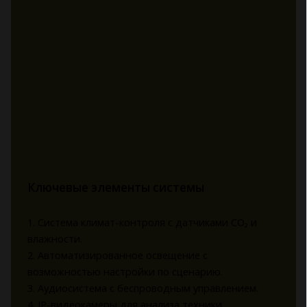
Ключевые элементы системы
1. Система климат-контроля с датчиками CO₂ и
влажности.
2. Автоматизированное освещение с
возможностью настройки по сценарию.
3. Аудиосистема с беспроводным управлением.
4. IP-видеокамеры для анализа техники