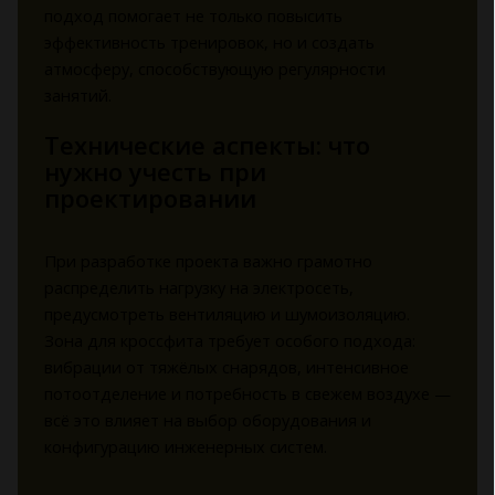
подход помогает не только повысить
эффективность тренировок, но и создать
атмосферу, способствующую регулярности
занятий.
Технические аспекты: что
нужно учесть при
проектировании
При разработке проекта важно грамотно
распределить нагрузку на электросеть,
предусмотреть вентиляцию и шумоизоляцию.
Зона для кроссфита требует особого подхода:
вибрации от тяжёлых снарядов, интенсивное
потоотделение и потребность в свежем воздухе —
всё это влияет на выбор оборудования и
конфигурацию инженерных систем.