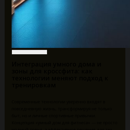
Интеграция умного дома и
зоны для кроссфита: как
технологии меняют подход к
тренировкам
Современные технологии уверенно входят в
повседневную жизнь, трансформируя не только
быт, но и личные спортивные привычки.
Концепция «умный дом для фитнеса» — не просто
модный тренд, а эффективное решение для тех,