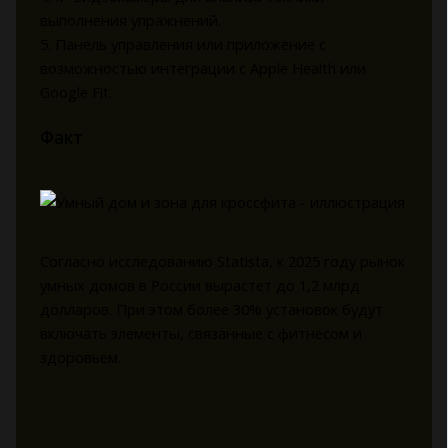
выполнения упражнений.
5. Панель управления или приложение с
возможностью интеграции с Apple Health или
Google Fit.
Факт
Согласно исследованию Statista, к 2025 году рынок
умных домов в России вырастет до 1,2 млрд
долларов. При этом более 30% установок будут
включать элементы, связанные с фитнесом и
здоровьем.