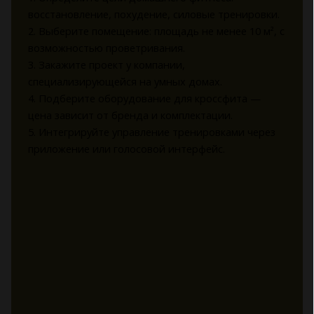
восстановление, похудение, силовые тренировки.
2. Выберите помещение: площадь не менее 10 м², с
возможностью проветривания.
3. Закажите проект у компании,
специализирующейся на умных домах.
4. Подберите оборудование для кроссфита —
цена зависит от бренда и комплектации.
5. Интегрируйте управление тренировками через
приложение или голосовой интерфейс.