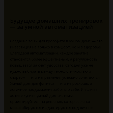
Будущее домашних тренировок
— за умной автоматизацией
Создание зоны для кроссфита в умном доме — это
инвестиция не только в комфорт, но и в здоровье.
Благодаря автоматизации, каждое занятие
становится более эффективным, а регулярность
повышается за счёт удобства. Сегодня уже не
нужно выбирать между технологичностью и
спортом — эти направления успешно сочетаются.
Умный дом для фитнеса — это не роскошь, а
логичное продолжение заботы о себе. И если вы
хотите купить умный дом системы,
ориентируйтесь на решения, которые легко
масштабируются и адаптируются под личные