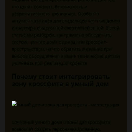
кто ценит комфорт, безопасность и
результативность тренировок. Особенно
актуальна эта идея для владельцев частных домов
и квартир с выделенной спортивной зоной. В этой
статье мы разберем, как грамотно объединить
системы умного дома с домашним кроссфит-
пространством, на что обратить внимание при
выборе оборудования и какие технические детали
учитывать при реализации проекта.
Почему стоит интегрировать
зону кроссфита в умный дом
Сочетание умного дома и зоны для кроссфита
позволяет создать персонализированную,