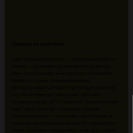
Пример из практики
Один из наших клиентов — предприниматель из
Казани — установил систему умного дома под
ключ с интеграцией зоны кроссфита в подвале
своего коттеджа. Были реализованы
автоматические сценарии: при входе в спортзал
система активирует освещение, включает
кондиционер до 20°C и запускает тренировочный
трек. Через 40 минут — переход в режим
«восстановление»: тёплый свет, вентиляция на
минимум, медитативная музыка. Все управляется
через голосового помощника и смартфон. Такой