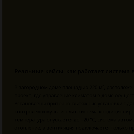
Реальные кейсы: как работает система
В загородном доме площадью 220 м², расположе
проект, где управление климатом в доме осущес
Установлены приточно-вытяжные установки с да
контролем и мультисплит-система кондициониров
температура опускается до –20 °C, система авто
отопление, а вентиляция подключается только 