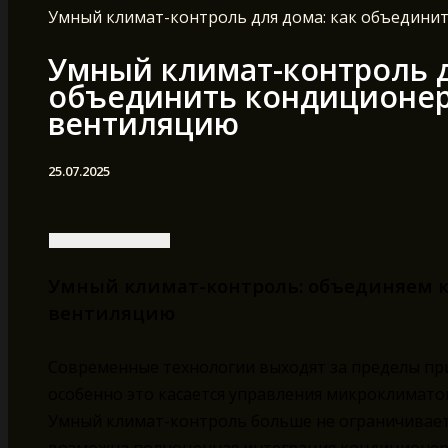
Умный климат-контроль для дома: как объедини
Умный климат-контроль д
объединить кондиционер
вентиляцию
25.07.2025
Умный климат-контроль: объединяем к
вентиляцию
Современные технологии выходят за пределы п
особенно это касается управления микроклимато
Умный климат-контроль больше не ограничивает