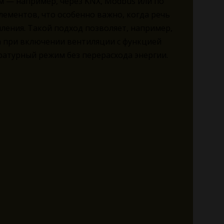
 — например, через KNX, Modbus или по
элементов, что особенно важно, когда речь
ления. Такой подход позволяет, например,
 при включении вентиляции с функцией
ратурный режим без перерасхода энергии.