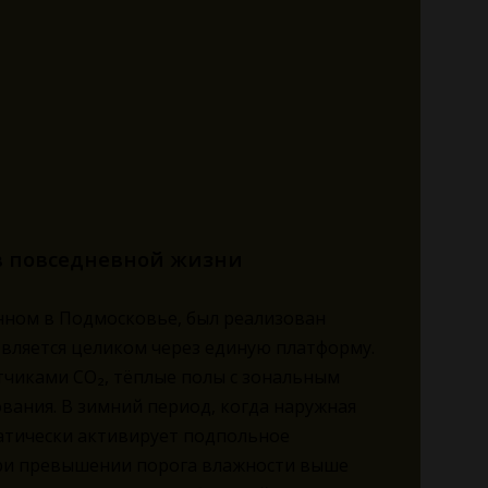
 в повседневной жизни
нном в Подмосковье, был реализован
твляется целиком через единую платформу.
тчиками CO₂, тёплые полы с зональным
ания. В зимний период, когда наружная
матически активирует подпольное
при превышении порога влажности выше