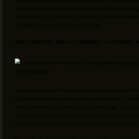
возможна полноценная интеграция кондиционера
объединёнными в единую интеллектуальную сред
позволяет существенно сократить энергопотреб
минимизировать углеродный след.
Как работает умный климат-контроль: 
Современные системы автоматизации климат-кон
В основе лежит центральный контроллер — чаще
или облачное решение, которое получает данные
и качества воздуха, а затем управляет исполни
радиаторами, приточно-вытяжной вентиляцией, 