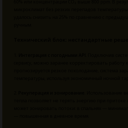
60% или концентрации CO₂ выше 800 ppm. В резу
микроклимат без резких перепадов температуры 
удалось снизить на 25% по сравнению с предыду
ручным.
Технический блок: нестандартные реш
1.
Интеграция с погодными API
. Подключив сист
сервису, можно заранее корректировать работу к
прогнозируется резкое похолодание, система за
температуры, используя экономичный ночной та
2.
Рекуперация и зонирование
. Использование в
тепла позволяет не терять энергию при притоке 
может зонировать потоки: в спальнях — минималь
— повышенная в дневное время.