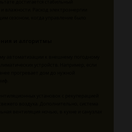
льтате достигается стабильный
и влажности. Расход электроэнергии
щим сезоном, когда управление было
ения и алгоритмы
ему автоматизации к внешнему погодному
лиматических устройств. Например, если
ранее прогревает дом до нужной
риф.
ентиляционных установок с рекуперацией
свежего воздуха. Дополнительно, система
ная вентиляция ночью, в кухне и санузлах