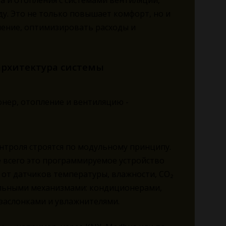
 и отопления с системами вентиляции,
у. Это не только повышает комфорт, но и
ление, оптимизировать расходы и
архитектура системы
троля строятся по модульному принципу.
 всего это программируемое устройство
 от датчиков температуры, влажности, CO₂
тельными механизмами: кондиционерами,
заслонками и увлажнителями.