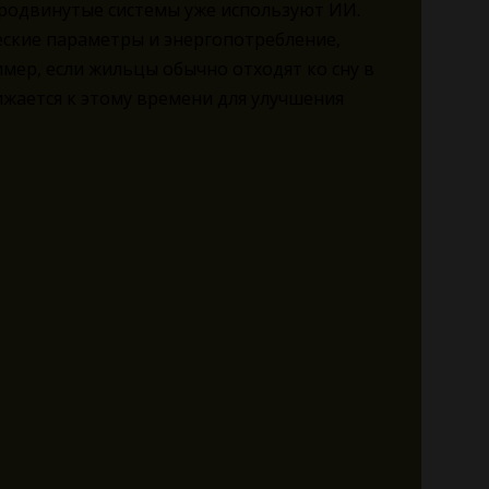
продвинутые системы уже используют ИИ.
ские параметры и энергопотребление,
мер, если жильцы обычно отходят ко сну в
ижается к этому времени для улучшения