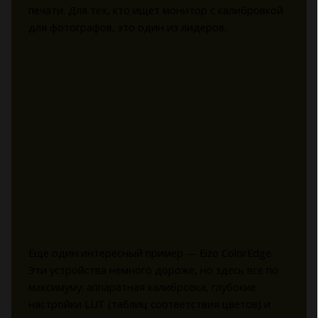
печати. Для тех, кто ищет монитор с калибровкой
для фотографов, это один из лидеров.
Еще один интересный пример — Eizo ColorEdge.
Эти устройства немного дороже, но здесь всё по
максимуму: аппаратная калибровка, глубокие
настройки LUT (таблиц соответствия цветов) и