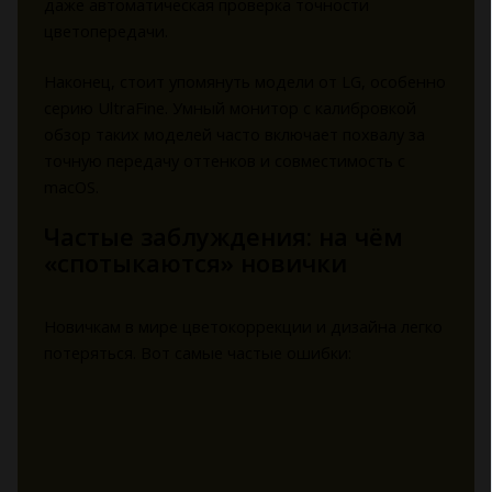
даже автоматическая проверка точности
цветопередачи.
Наконец, стоит упомянуть модели от LG, особенно
серию UltraFine. Умный монитор с калибровкой
обзор таких моделей часто включает похвалу за
точную передачу оттенков и совместимость с
macOS.
Частые заблуждения: на чём
«спотыкаются» новички
Новичкам в мире цветокоррекции и дизайна легко
потеряться. Вот самые частые ошибки: