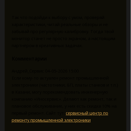
Так что подойди к выбору с умом, проверяй
характеристики, читай реальные обзоры и не
забывай про регулярную калибровку. Тогда твой
монитор станет не просто экраном, а настоящим
партнёром в креативных задачах.
Комментарии
Андрей_Сервис
04-05-2026 15:00
Если кому-то актуален ремонт промышленной
электроники (частотники, БП, платы станков и т.п.)
в Казани, могу порекомендовать инженерную
компанию «Иносервис». Делают как ремонт, так и
плановое обслуживание, у них есть скидка 10% на
первый ремонт. Сайт тут:
сервисный центр по
ремонту промышленной электроники
.