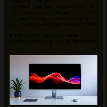
важнее — точность цвета.
-
Проверь интерфейсы.
Для профессиональной
работы лучше использовать DisplayPort, а не HDMI.
-
Используй калибратор.
Даже если монитор
умный, ручная калибровка даёт больше контроля.
Итоги: стоит ли покупать
умный монитор с калибровкой?