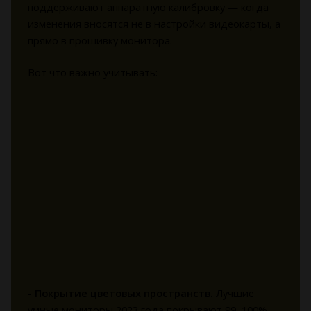
поддерживают аппаратную калибровку — когда
изменения вносятся не в настройки видеокарты, а
прямо в прошивку монитора.
Вот что важно учитывать:
-
Покрытие цветовых пространств.
Лучшие
умные мониторы 2023 года покрывают 99–100%