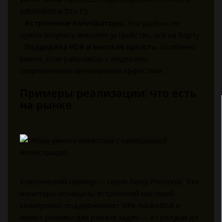
AdobeRGB и DCI-P3.
-
Встроенные калибраторы.
Это удобно: не
нужно покупать внешнее устройство, всё на борту.
-
Поддержка HDR и высокая яркость.
Особенно
важно, если работаешь с видео или
современными визуальными эффектами.
Примеры реализации: что есть
на рынке
Классический пример — серия BenQ PhotoVue. Эти
мониторы оснащены встроенной системой
калибровки, поддерживают 99% AdobeRGB и
имеют режимы для разных задач — от ретуши до