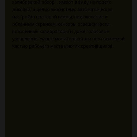
калибровкой обзор", имеют в виду не просто
дисплей, а целую экосистему: автоматическая
настройка цветовой гаммы, подключение к
облачным сервисам, сенсоры освещённости,
встроенные калибраторы и даже голосовое
управление. Умные мониторы стали неотъемлемой
частью рабочего места многих креативщиков.