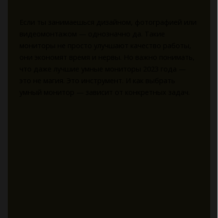
Если ты занимаешься дизайном, фотографией или
видеомонтажом — однозначно да. Такие
мониторы не просто улучшают качество работы,
они экономят время и нервы. Но важно понимать,
что даже лучшие умные мониторы 2023 года —
это не магия. Это инструмент. И как выбрать
умный монитор — зависит от конкретных задач.