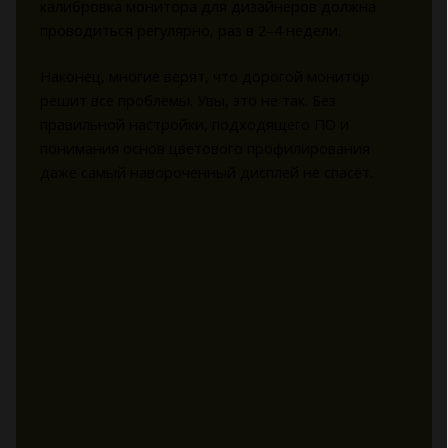
калибровка монитора для дизайнеров должна
проводиться регулярно, раз в 2–4 недели.
Наконец, многие верят, что дорогой монитор
решит все проблемы. Увы, это не так. Без
правильной настройки, подходящего ПО и
понимания основ цветового профилирования
даже самый навороченный дисплей не спасёт.