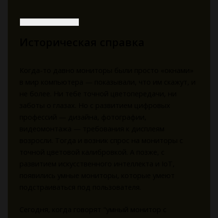
Историческая справка
Когда-то давно мониторы были просто «окнами»
в мир компьютера — показывали, что им скажут, и
не более. Ни тебе точной цветопередачи, ни
заботы о глазах. Но с развитием цифровых
профессий — дизайна, фотографии,
видеомонтажа — требования к дисплеям
возросли. Тогда и возник спрос на мониторы с
точной цветовой калибровкой. А позже, с
развитием искусственного интеллекта и IoT,
появились умные мониторы, которые умеют
подстраиваться под пользователя.
Сегодня, когда говорят "умный монитор с