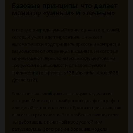
Базовые принципы: что делает
монитор «умным» и «точным»
В первую очередь, умный монитор — это дисплей,
который умеет адаптироваться. Он может
автоматически подстраивать яркость и контраст в
зависимости от освещения в комнате. Некоторые
модели умеют переключаться между цветовыми
профилями в зависимости от используемого
приложения (например, sRGB для веба, AdobeRGB
для печати).
А вот точная калибровка — это уже отдельная
история. Монитор с калибровкой для фотографов
или дизайнеров должен отображать цвета так, как
они есть в реальности. Это особенно важно, если
ты работаешь с печатной продукцией или
ретушируешь фотографии. Хорошие модели