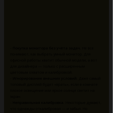
-
Покупка монитора без учёта задач.
Не все
понимают, как выбрать умный монитор. Для
офисной работы хватит обычной модели, а вот
для дизайнера — только с расширенным
цветовым охватом и калибровкой.
-
Игнорирование внешних условий.
Даже самый
топовый дисплей будет «врать», если в комнате
плохое освещение или яркое солнце светит на
экран.
-
Неправильная калибровка.
Некоторые думают,
что однажды откалибровал — и забыл. Но