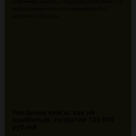
встроенную акустику и поддержку Dolby Vision — и
выбор становится почти невозможным без
экспертного подхода.
Реальные кейсы: как не
ошибиться, потратив 100 000
рублей