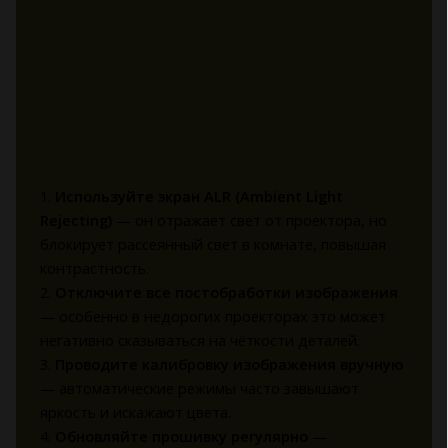
1.
Используйте экран ALR (Ambient Light
Rejecting)
— он отражает свет от проектора, но
блокирует рассеянный свет в комнате, повышая
контрастность.
2.
Отключите все постобработки изображения
— особенно в недорогих проекторах это может
негативно сказываться на чёткости деталей.
3.
Проводите калибровку изображения вручную
— автоматические режимы часто завышают
яркость и искажают цвета.
4.
Обновляйте прошивку регулярно
—