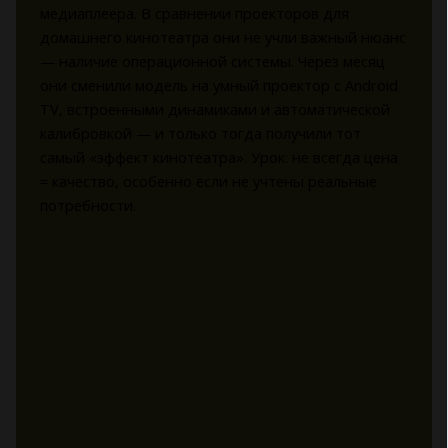
медиаплеера. В сравнении проекторов для
домашнего кинотеатра они не учли важный нюанс
— наличие операционной системы. Через месяц
они сменили модель на умный проектор с Android
TV, встроенными динамиками и автоматической
калибровкой — и только тогда получили тот
самый «эффект кинотеатра». Урок: не всегда цена
= качество, особенно если не учтены реальные
потребности.