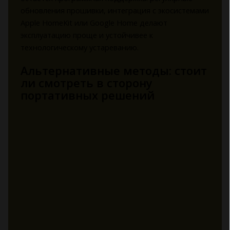
обновления прошивки, интеграция с экосистемами
Apple HomeKit или Google Home делают
эксплуатацию проще и устойчивее к
технологическому устареванию.
Альтернативные методы: стоит
ли смотреть в сторону
портативных решений