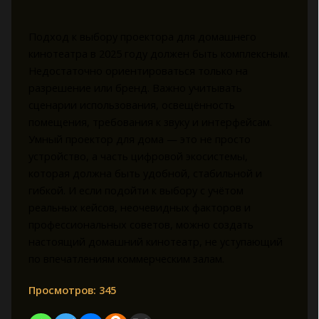
Подход к выбору проектора для домашнего
кинотеатра в 2025 году должен быть комплексным.
Недостаточно ориентироваться только на
разрешение или бренд. Важно учитывать
сценарии использования, освещённость
помещения, требования к звуку и интерфейсам.
Умный проектор для дома — это не просто
устройство, а часть цифровой экосистемы,
которая должна быть удобной, стабильной и
гибкой. И если подойти к выбору с учётом
реальных кейсов, неочевидных факторов и
профессиональных советов, можно создать
настоящий домашний кинотеатр, не уступающий
по впечатлениям коммерческим залам.
Просмотров:
345