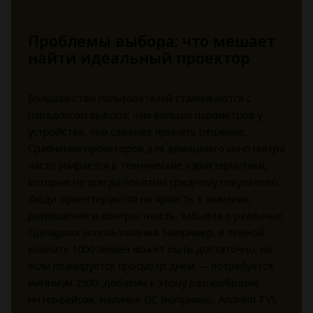
Проблемы выбора: что мешает
найти идеальный проектор
Большинство пользователей сталкиваются с
парадоксом выбора: чем больше параметров у
устройства, тем сложнее принять решение.
Сравнение проекторов для домашнего кинотеатра
часто упирается в технические характеристики,
которые не всегда понятны среднему покупателю.
Люди ориентируются на яркость в люменах,
разрешение и контрастность, забывая о реальных
сценариях использования. Например, в тёмной
комнате 1000 люмен может быть достаточно, но
если планируется просмотр днём — потребуется
минимум 2500. Добавим к этому разнообразие
интерфейсов, наличие ОС (например, Android TV),