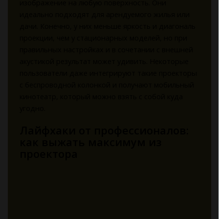
изображение на любую поверхность. Они
идеально подходят для арендуемого жилья или
дачи. Конечно, у них меньше яркость и диагональ
проекции, чем у стационарных моделей, но при
правильных настройках и в сочетании с внешней
акустикой результат может удивить. Некоторые
пользователи даже интегрируют такие проекторы
с беспроводной колонкой и получают мобильный
кинотеатр, который можно взять с собой куда
угодно.
Лайфхаки от профессионалов:
как выжать максимум из
проектора