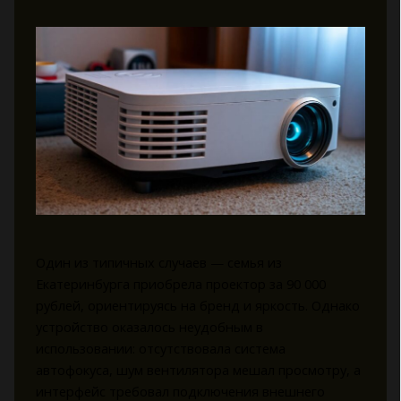
Один из типичных случаев — семья из
Екатеринбурга приобрела проектор за 90 000
рублей, ориентируясь на бренд и яркость. Однако
устройство оказалось неудобным в
использовании: отсутствовала система
автофокуса, шум вентилятора мешал просмотру, а
интерфейс требовал подключения внешнего