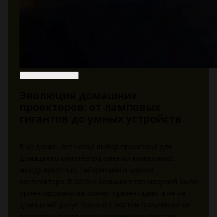
Эволюция домашних
проекторов: от ламповых
гигантов до умных устройств
Ещё десять лет назад выбор проектора для
домашнего кинотеатра означал компромисс
между яркостью, габаритами и шумом
вентилятора. В 2010-х большинство моделей было
ориентировано на бизнес-презентации, а не на
домашний досуг. Однако с ростом популярности
потоковых платформ и улучшением качества