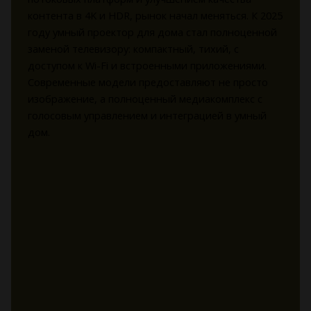
контента в 4K и HDR, рынок начал меняться. К 2025
году умный проектор для дома стал полноценной
заменой телевизору: компактный, тихий, с
доступом к Wi-Fi и встроенными приложениями.
Современные модели предоставляют не просто
изображение, а полноценный медиакомплекс с
голосовым управлением и интеграцией в умный
дом.