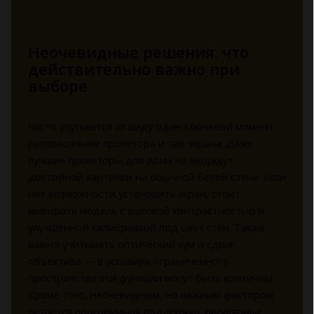
Неочевидные решения: что
действительно важно при
выборе
Часто упускается из виду один ключевой момент:
расположение проектора и тип экрана. Даже
лучшие проекторы для дома не выдадут
достойной картинки на обычной белой стене. Если
нет возможности установить экран, стоит
выбирать модель с высокой контрастностью и
улучшенной калибровкой под цвет стен. Также
важно учитывать оптический зум и сдвиг
объектива — в условиях ограниченного
пространства эти функции могут быть критичны.
Кроме того, неочевидным, но важным фактором
остаётся программная поддержка: регулярные