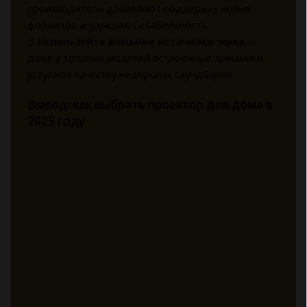
производители добавляют поддержку новых
форматов и улучшают стабильность.
5.
Используйте внешние источники звука
—
даже у топовых моделей встроенные динамики
уступают качеству недорогих саундбаров.
Вывод: как выбрать проектор для дома в
2025 году