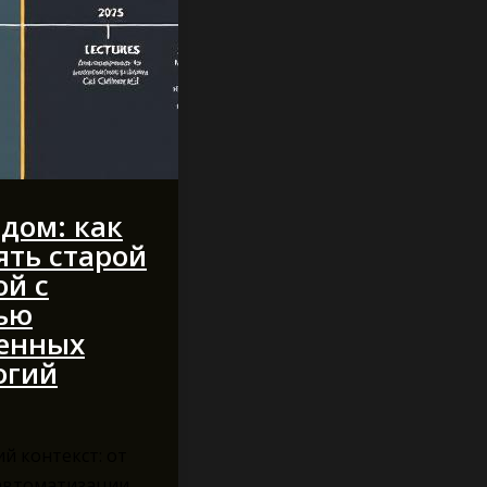
дом: как
ять старой
ой с
ью
енных
огий
й контекст: от
 автоматизации