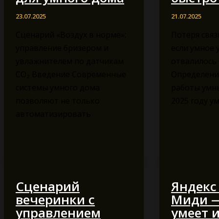
23.07.2025
21.07.2025
Сценарий «Воздух в норме»:
Потеря связи
управление бризером и
если умное 
увлажнителем по датчикам
отвалилось 
CO₂ Введение Современные
Определени
системы умного дома
работы умны
позволяют не только
2025 году у
автоматизировать
Сценарий
Яндекс
вечеринки с
Миди —
управлением
умеет 