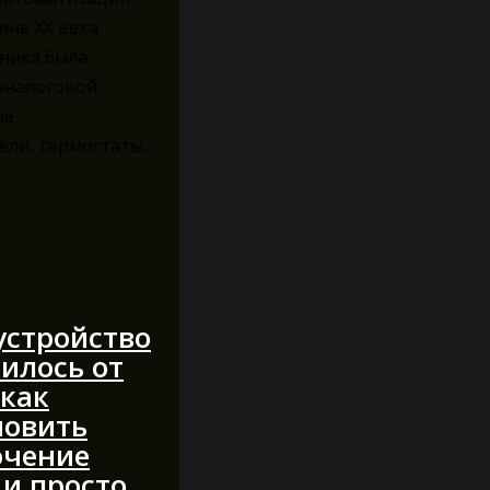
ине XX века
ника была
аналоговой:
ие
ели, термостаты,
устройство
илось от
 как
новить
ючение
 и просто