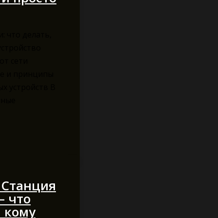
: что делать,
устройство
от сети
е и принципы
х устройств В
мные
 Станция
 что
и кому