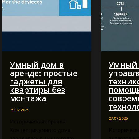
Умный дом в
Умный 
аренде: простые
управл
гаджеты для
техник
квартиры без
помощ
монтажа
соврем
технол
29.07.2025
27.07.2025
Историческая справка
Концепция умного дома
Исторически
зародилась в 1970-х годах,
аналогов к