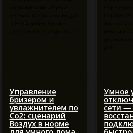
когда появились первые
Еще в серед
системы автоматизации для
бытовая тех
элитных домов. Однако
полностью 
развитие беспроводных […]
механическ
переключат
реле
Управление
Умное 
бризером и
отключ
увлажнителем по
сети —
Co2: сценарий
восста
Воздух в норме
подкл
для умного дома
быстро