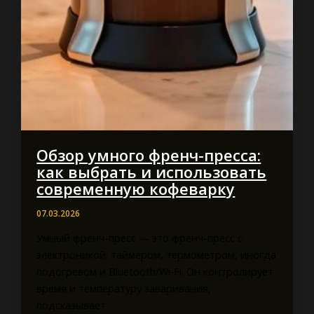
Обзор умного френч-пресса:
как выбрать и использовать
современную кофеварку
07.03.2026
Умный френч-пресс — это френч-пресс с
электроникой: таймером, термометром, иногда
подогревом и Bluetooth/Wi‑Fi. Он контролирует
время и температуру заваривания,
подсказывает