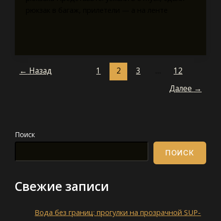
рюкзак в багаж, прилетели — а на ленте
←
Назад
1
2
3
…
12
Далее
→
Поиск
ПОИСК
Свежие записи
Вода без границ: прогулки на прозрачной SUP-