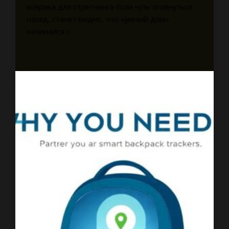
коврика для стретчинга Если чуть оглянуться
назад, станет видно, что «умный дом»
начинался с