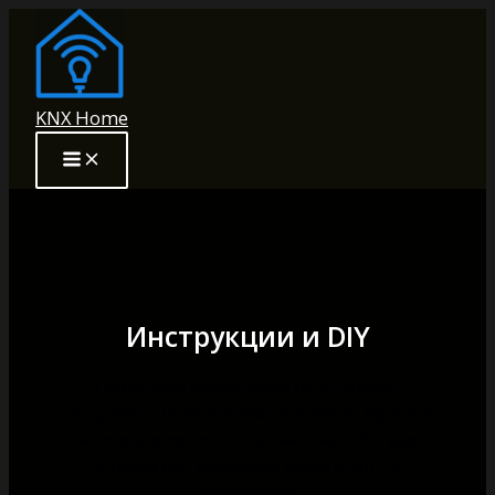
Перейти
к
содержимому
KNX Home
Инструкции и DIY
Пошаговые руководства по установке,
настройке и подключению устройств. Простые
и сложные проекты «сделай сам» (DIY) для
энтузиастов, желающих создать что-то
уникальное.