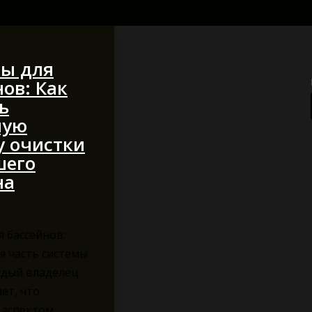
ы для
ов: Как
ь
ную
у очистки
шего
на
 бассейнов:
я часть системы
ждый владелец
ет, что
аспектом