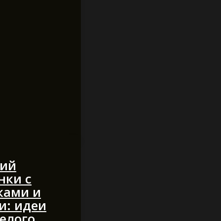
рий
нки с
ками и
и: идеи
селого