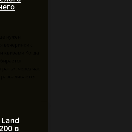
него
ще нужен
я вечеринки с
и квизами Когда
обирается
грать», через час
 разваливается:
 Land
 200 в