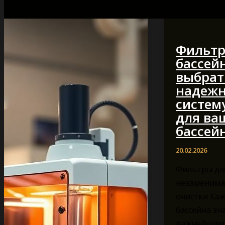
Фильтр
бассейн
выбрат
надеж
систем
для ва
бассей
20.02.2026
Фильтры для
незаменима
очистки Ка
бассейна зна
важнейшим 