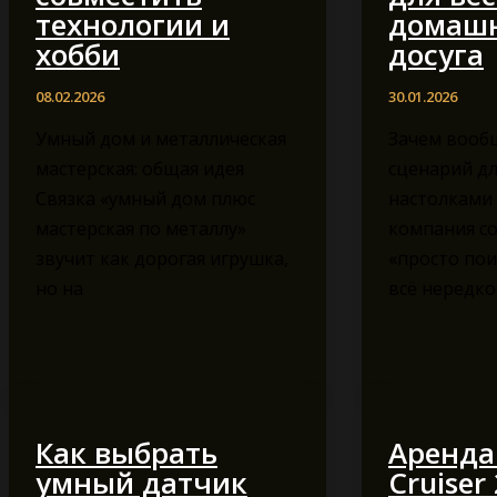
технологии и
домаш
хобби
досуга
08.02.2026
30.01.2026
Умный дом и металлическая
Зачем вооб
мастерская: общая идея
сценарий дл
Связка «умный дом плюс
настолками 
мастерская по металлу»
компания с
звучит как дорогая игрушка,
«просто пои
но на
всё нередко
Как выбрать
Аренда
умный датчик
Cruiser