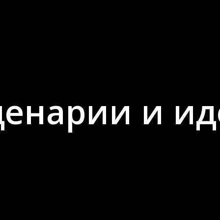
ценарии и ид
о дома: сценарий «Я ушел», «Кино-вечер», «Доброе ут
безопасности.